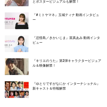
とポスタービジュアルも解禁！
『#ミトヤマネ』玉城ティナ 動画インタビュ
ー
『忌怪島／きかいじま』當真あみ 動画インタ
ビュー
『キリエのうた』第2弾キャラクタービジュア
ル＆映像解禁！
『ゆとりですがなにか インターナショナル』
新キャスト＆特報解禁