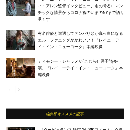
ィ・アレン監督インタビュー、雨の降るロマン
チックな情景からコロナ禍のいまのNYまで語り
尽くす
有名俳優と遭遇してテンパり頭が真っ白になる
エル・ファニングがかわいい！『レイニーデ
イ・イン・ニューヨーク』本編映像
ティモシー・シャラメが“こじらせ男子”を好
演、『レイニーデイ・イン・ニューヨーク』本
編映像
編集部オススメの記事
『タービュランス 絶空 16,000フィート』クラ