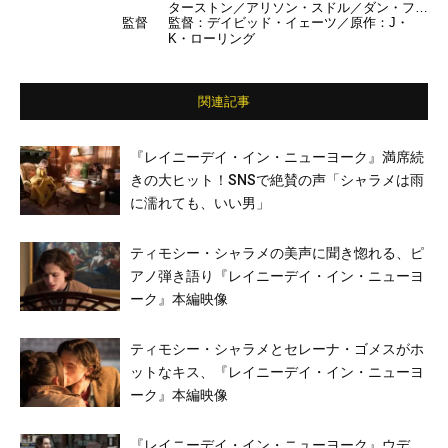
ターストン／アリソン・スドル／ダン・フォ
監督
監督：デイビッド・イェーツ／原作：J・
グラー／エズラ・ミラー／クラウディア・キ
K・ローリング
ム／ジュード・ロウ／ジョニー・デップ ほ
か （日本語吹き替え） 宮野真守／伊藤静／
間宮康弘／遠藤綾／武藤正史／森川智之／平
田広明／森なな子／江口拓也／大地葉 ほか
関連記事
『レイニーデイ・イン・ニューヨーク』満席続
きの大ヒット！SNSで絶賛の声「シャラメは雨
に濡れても、いい男」
ティモシー・シャラメの美声に聞き惚れる、ピ
アノ弾き語り『レイニーデイ・イン・ニューヨ
ーク』本編映像
ティモシー・シャラメとセレーナ・ゴメスがホ
ットなキス、『レイニーデイ・イン・ニューヨ
ーク』本編映像
『レイニーデイ・イン・ニューヨーク』ウデ