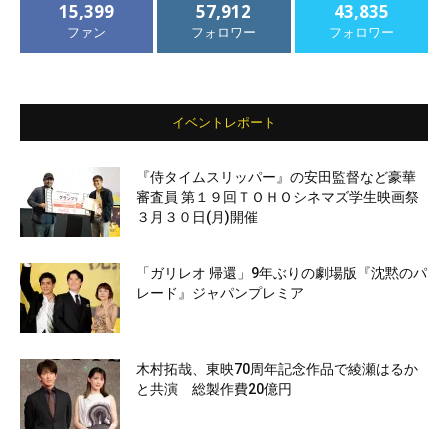
15,399
57,912
43,835
ファン
フォロワー
フォロワー
イベントレポート
『侍タイムスリッパー』の安田監督など豪華
審査員 第１９回ＴＯＨＯシネマズ学生映画祭
３月３０日(月)開催
「ガリレオ 帰還」9年ぶりの劇場版『沈黙のパ
レード』ジャパンプレミア
木村拓哉、東映70周年記念作品で綾瀬はるか
と共演 総製作費20億円