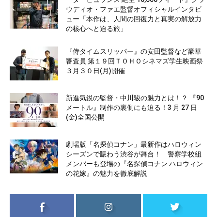
ウディオ・ファエ監督オフィシャルインタビ
ュー「本作は、人間の回復力と真実の解放力
の核心へと迫る旅」
『侍タイムスリッパー』の安田監督など豪華
審査員 第１９回ＴＯＨＯシネマズ学生映画祭
３月３０日(月)開催
新進気鋭の監督・中川駿の魅力とは！？ 『90
メートル』制作の裏側にも迫る！3 月 27 日
(金)全国公開
劇場版「名探偵コナン」最新作はハロウィン
シーズンで賑わう渋谷が舞台！ 警察学校組
メンバーも登場の『名探偵コナン ハロウィン
の花嫁』の魅力を徹底解説