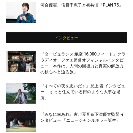
河合優実、倍賞千恵子と初共演『PLAN 75』
インタビュー
『タービュランス 絶空 16,000フィート』クラ
ウディオ・ファエ監督オフィシャルインタビ
ュー「本作は、人間の回復力と真実の解放力
の核心へと迫る旅」
『すべての夜を思いだす』見上 愛 インタビュ
ー 「ずっと住んでいる街のような大事な場
所」
『みなに幸あれ』古川琴音＆下津優太監督 イ
ンタビュー 「ニュージャンルホラー誕生」