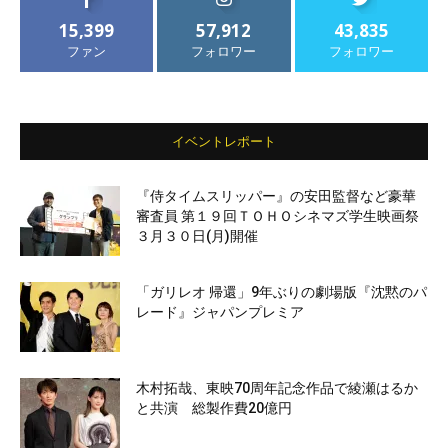
15,399
57,912
43,835
ファン
フォロワー
フォロワー
イベントレポート
『侍タイムスリッパー』の安田監督など豪華
審査員 第１９回ＴＯＨＯシネマズ学生映画祭
３月３０日(月)開催
「ガリレオ 帰還」9年ぶりの劇場版『沈黙のパ
レード』ジャパンプレミア
木村拓哉、東映70周年記念作品で綾瀬はるか
と共演 総製作費20億円