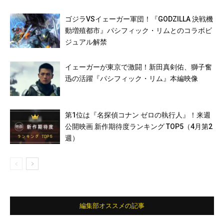
ゴジラVSイェーガー軍団！『GODZILLA 決戦機
動増殖都市』パシフィック・リムとのコラボビ
ジュアル解禁
イェーガーが東京で激闘！新田真剣佑、獅子奮
迅の活躍『パシフィック・リム』本編映像
第1位は『名探偵コナン ゼロの執行人』！来週
公開映画 新作期待度ランキング TOP5（4月第2
週）
編集部オススメの記事