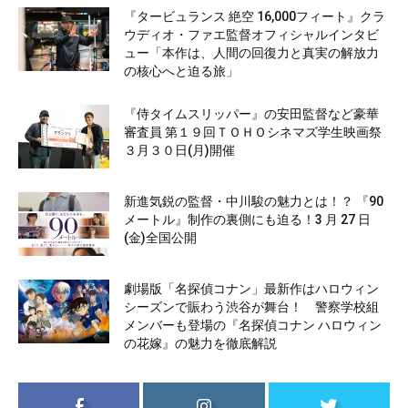
『タービュランス 絶空 16,000フィート』クラ
ウディオ・ファエ監督オフィシャルインタビ
ュー「本作は、人間の回復力と真実の解放力
の核心へと迫る旅」
『侍タイムスリッパー』の安田監督など豪華
審査員 第１９回ＴＯＨＯシネマズ学生映画祭
３月３０日(月)開催
新進気鋭の監督・中川駿の魅力とは！？ 『90
メートル』制作の裏側にも迫る！3 月 27 日
(金)全国公開
劇場版「名探偵コナン」最新作はハロウィン
シーズンで賑わう渋谷が舞台！ 警察学校組
メンバーも登場の『名探偵コナン ハロウィン
の花嫁』の魅力を徹底解説