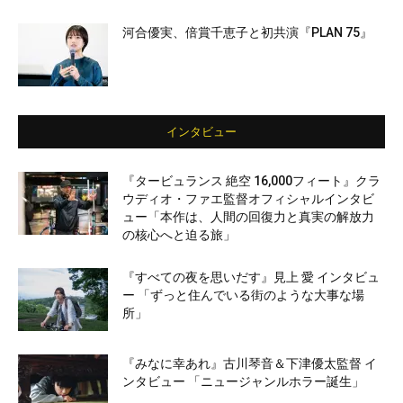
河合優実、倍賞千恵子と初共演『PLAN 75』
インタビュー
『タービュランス 絶空 16,000フィート』クラ
ウディオ・ファエ監督オフィシャルインタビ
ュー「本作は、人間の回復力と真実の解放力
の核心へと迫る旅」
『すべての夜を思いだす』見上 愛 インタビュ
ー 「ずっと住んでいる街のような大事な場
所」
『みなに幸あれ』古川琴音＆下津優太監督 イ
ンタビュー 「ニュージャンルホラー誕生」