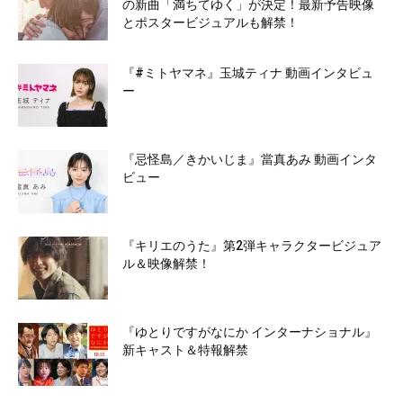
の新曲「満ちてゆく」が決定！最新予告映像
とポスタービジュアルも解禁！
『#ミトヤマネ』玉城ティナ 動画インタビュ
ー
『忌怪島／きかいじま』當真あみ 動画インタ
ビュー
『キリエのうた』第2弾キャラクタービジュア
ル＆映像解禁！
『ゆとりですがなにか インターナショナル』
新キャスト＆特報解禁