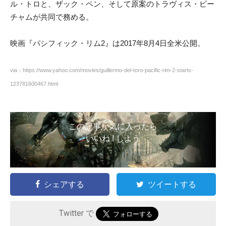
ル・トロと、ザック・ペン、そして原案のトラヴィス・ビー
チャムが共同で務める。
映画『パシフィック・リム2』は2017年8月4日全米公開。
via：https://www.yahoo.com/movies/guillermo-del-toro-pacific-rim-2-starts-
123781600467.html
この記事が気に入ったら
いいね ! しよう
シェアする
ツイートする
Twitter で