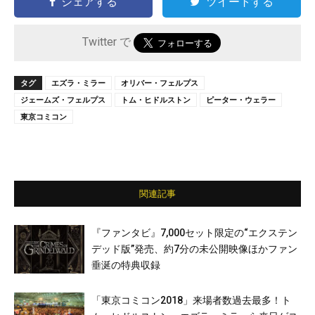
シェアする
ツイートする
Twitter で
タグ
エズラ・ミラー
オリバー・フェルプス
ジェームズ・フェルプス
トム・ヒドルストン
ピーター・ウェラー
東京コミコン
関連記事
『ファンタビ』7,000セット限定の“エクステン
デッド版”発売、約7分の未公開映像ほかファン
垂涎の特典収録
「東京コミコン2018」来場者数過去最多！ト