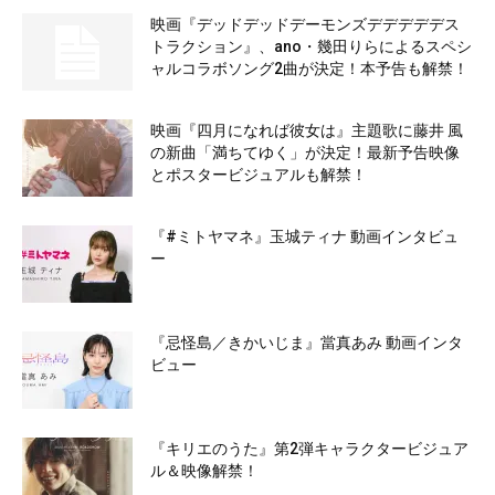
映画『デッドデッドデーモンズデデデデデス
トラクション』、ano・幾田りらによるスペシ
ャルコラボソング2曲が決定！本予告も解禁！
映画『四月になれば彼女は』主題歌に藤井 風
の新曲「満ちてゆく」が決定！最新予告映像
とポスタービジュアルも解禁！
『#ミトヤマネ』玉城ティナ 動画インタビュ
ー
『忌怪島／きかいじま』當真あみ 動画インタ
ビュー
『キリエのうた』第2弾キャラクタービジュア
ル＆映像解禁！