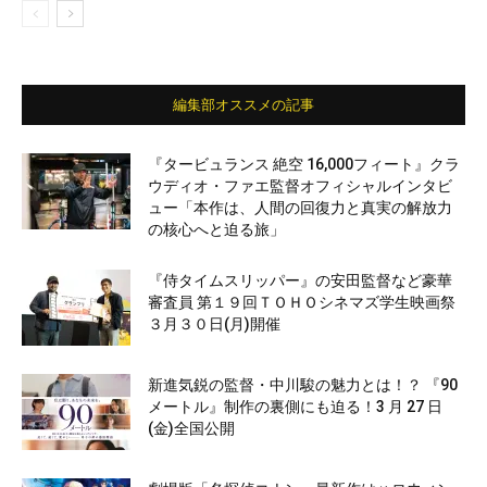
編集部オススメの記事
『タービュランス 絶空 16,000フィート』クラ
ウディオ・ファエ監督オフィシャルインタビ
ュー「本作は、人間の回復力と真実の解放力
の核心へと迫る旅」
『侍タイムスリッパー』の安田監督など豪華
審査員 第１９回ＴＯＨＯシネマズ学生映画祭
３月３０日(月)開催
新進気鋭の監督・中川駿の魅力とは！？ 『90
メートル』制作の裏側にも迫る！3 月 27 日
(金)全国公開