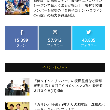
劇場版「名探偵コナン」最新作はハロウィン
シーズンで賑わう渋谷が舞台！ 警察学校組
メンバーも登場の『名探偵コナン ハロウィン
の花嫁』の魅力を徹底解説
15,399
57,912
43,835
ファン
フォロワー
フォロワー
イベントレポート
『侍タイムスリッパー』の安田監督など豪華
審査員 第１９回ＴＯＨＯシネマズ学生映画祭
３月３０日(月)開催
「ガリレオ 帰還」9年ぶりの劇場版『沈黙のパ
レード』ジャパンプレミア