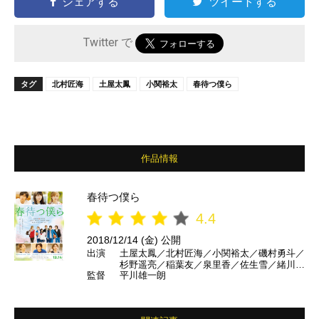
シェアする
ツイートする
Twitter で
タグ
北村匠海
土屋太鳳
小関裕太
春待つ僕ら
作品情報
春待つ僕ら
4.4
2018/12/14 (金) 公開
出演
土屋太鳳／北村匠海／小関裕太／磯村勇斗／
杉野遥亮／稲葉友／泉里香／佐生雪／緒川た
監督
平川雄一朗
まき ほか