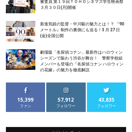
審査員 第１９回ＴＯＨＯシネマズ学生映画祭
３月３０日(月)開催
新進気鋭の監督・中川駿の魅力とは！？ 『90
メートル』制作の裏側にも迫る！3 月 27 日
(金)全国公開
劇場版「名探偵コナン」最新作はハロウィン
シーズンで賑わう渋谷が舞台！ 警察学校組
メンバーも登場の『名探偵コナン ハロウィン
の花嫁』の魅力を徹底解説
15,399
57,912
43,835
ファン
フォロワー
フォロワー