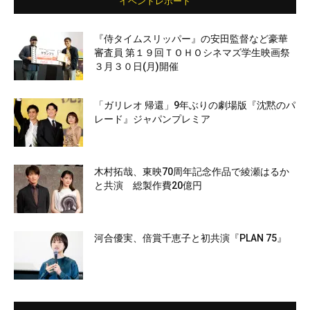
イベントレポート
『侍タイムスリッパー』の安田監督など豪華
審査員 第１９回ＴＯＨＯシネマズ学生映画祭
３月３０日(月)開催
「ガリレオ 帰還」9年ぶりの劇場版『沈黙のパ
レード』ジャパンプレミア
木村拓哉、東映70周年記念作品で綾瀬はるか
と共演 総製作費20億円
河合優実、倍賞千恵子と初共演『PLAN 75』