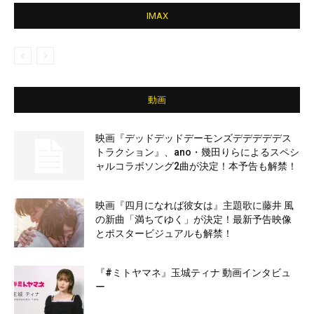
IMAX
動画
映画『デッドデッドデーモンズデデデデデス
トラクション』、ano・幾田りらによるスペシ
ャルコラボソング2曲が決定！本予告も解禁！
映画『四月になれば彼女は』主題歌に藤井 風
の新曲「満ちてゆく」が決定！最新予告映像
とポスタービジュアルも解禁！
『#ミトヤマネ』玉城ティナ 動画インタビュ
ー