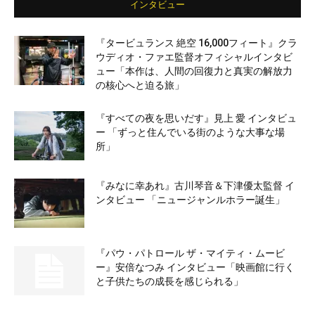
インタビュー
『タービュランス 絶空 16,000フィート』クラ
ウディオ・ファエ監督オフィシャルインタビ
ュー「本作は、人間の回復力と真実の解放力
の核心へと迫る旅」
『すべての夜を思いだす』見上 愛 インタビュ
ー 「ずっと住んでいる街のような大事な場
所」
『みなに幸あれ』古川琴音＆下津優太監督 イ
ンタビュー 「ニュージャンルホラー誕生」
『パウ・パトロール ザ・マイティ・ムービ
ー』安倍なつみ インタビュー「映画館に行く
と子供たちの成長を感じられる」