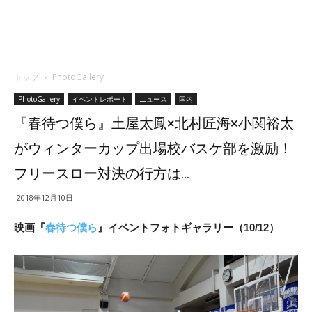
トップ
PhotoGallery
PhotoGallery
イベントレポート
ニュース
国内
『春待つ僕ら』土屋太鳳×北村匠海×小関裕太
がウィンターカップ出場校バスケ部を激励！
フリースロー対決の行方は…
2018年12月10日
映画『
春待つ僕ら
』イベントフォトギャラリー（10/12）