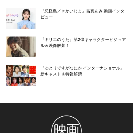
『忌怪島／きかいじま』當真あみ 動画インタ
ビュー
『キリエのうた』第2弾キャラクタービジュア
ル＆映像解禁！
『ゆとりですがなにか インターナショナル』
新キャスト＆特報解禁