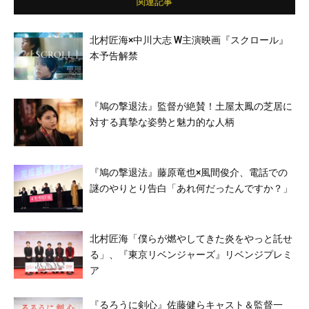
関連記事
北村匠海×中川大志 W主演映画『スクロール』
本予告解禁
『鳩の撃退法』監督が絶賛！土屋太鳳の芝居に
対する真摯な姿勢と魅力的な人柄
『鳩の撃退法』藤原竜也×風間俊介、電話での
謎のやりとり告白「あれ何だったんですか？」
北村匠海「僕らが燃やしてきた炎をやっと託せ
る」、『東京リベンジャーズ』リベンジプレミ
ア
『るろうに剣心』佐藤健らキャスト＆監督一