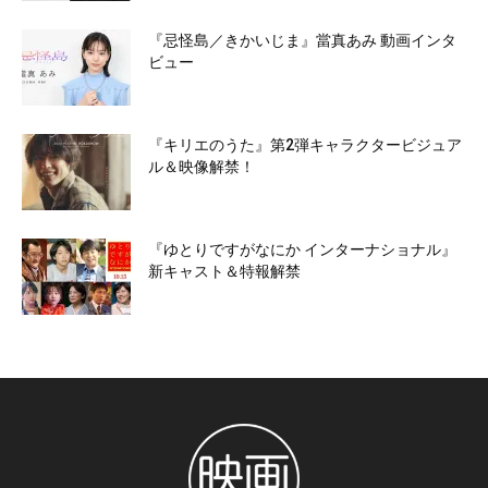
『忌怪島／きかいじま』當真あみ 動画インタ
ビュー
『キリエのうた』第2弾キャラクタービジュア
ル＆映像解禁！
『ゆとりですがなにか インターナショナル』
新キャスト＆特報解禁