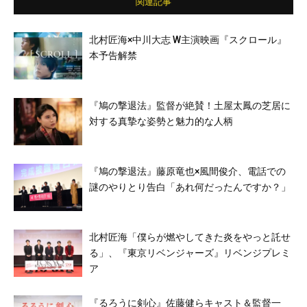
関連記事
北村匠海×中川大志 W主演映画『スクロール』
本予告解禁
『鳩の撃退法』監督が絶賛！土屋太鳳の芝居に
対する真摯な姿勢と魅力的な人柄
『鳩の撃退法』藤原竜也×風間俊介、電話での
謎のやりとり告白「あれ何だったんですか？」
北村匠海「僕らが燃やしてきた炎をやっと託せ
る」、『東京リベンジャーズ』リベンジプレミ
ア
『るろうに剣心』佐藤健らキャスト＆監督一