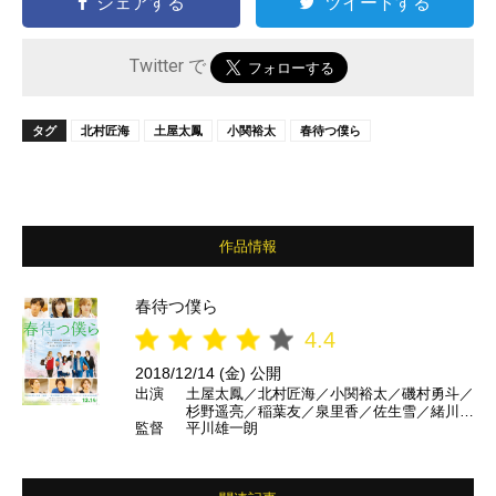
シェアする
ツイートする
Twitter で
タグ
北村匠海
土屋太鳳
小関裕太
春待つ僕ら
作品情報
春待つ僕ら
4.4
2018/12/14 (金) 公開
出演
土屋太鳳／北村匠海／小関裕太／磯村勇斗／
杉野遥亮／稲葉友／泉里香／佐生雪／緒川た
監督
平川雄一朗
まき ほか