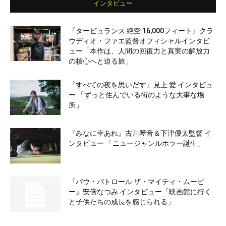
インタビュー
『タービュランス 絶空 16,000フィート』クラ
ウディオ・ファエ監督オフィシャルインタビ
ュー「本作は、人間の回復力と真実の解放力
の核心へと迫る旅」
『すべての夜を思いだす』見上 愛 インタビュ
ー 「ずっと住んでいる街のような大事な場
所」
『みなに幸あれ』古川琴音＆下津優太監督 イ
ンタビュー 「ニュージャンルホラー誕生」
『パウ・パトロール ザ・マイティ・ムービ
ー』安倍なつみ インタビュー「映画館に行く
と子供たちの成長を感じられる」