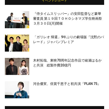
イベントレポート
『侍タイムスリッパー』の安田監督など豪華
審査員 第１９回ＴＯＨＯシネマズ学生映画祭
３月３０日(月)開催
「ガリレオ 帰還」9年ぶりの劇場版『沈黙のパ
レード』ジャパンプレミア
木村拓哉、東映70周年記念作品で綾瀬はるか
と共演 総製作費20億円
河合優実、倍賞千恵子と初共演『PLAN 75』