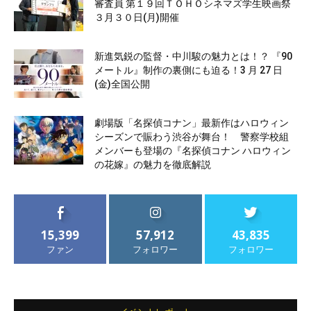
審査員 第１９回ＴＯＨＯシネマズ学生映画祭
３月３０日(月)開催
新進気鋭の監督・中川駿の魅力とは！？ 『90
メートル』制作の裏側にも迫る！3 月 27 日
(金)全国公開
劇場版「名探偵コナン」最新作はハロウィン
シーズンで賑わう渋谷が舞台！ 警察学校組
メンバーも登場の『名探偵コナン ハロウィン
の花嫁』の魅力を徹底解説
15,399
57,912
43,835
ファン
フォロワー
フォロワー