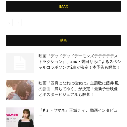
IMAX
動画
映画『デッドデッドデーモンズデデデデデス
トラクション』、ano・幾田りらによるスペシ
ャルコラボソング2曲が決定！本予告も解禁！
映画『四月になれば彼女は』主題歌に藤井 風
の新曲「満ちてゆく」が決定！最新予告映像
とポスタービジュアルも解禁！
『#ミトヤマネ』玉城ティナ 動画インタビュ
ー