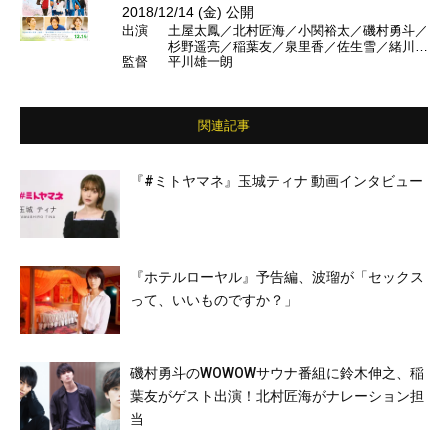
2018/12/14 (金) 公開
出演
土屋太鳳／北村匠海／小関裕太／磯村勇斗／
杉野遥亮／稲葉友／泉里香／佐生雪／緒川た
監督
平川雄一朗
まき ほか
関連記事
『#ミトヤマネ』玉城ティナ 動画インタビュー
『ホテルローヤル』予告編、波瑠が「セックス
って、いいものですか？」
磯村勇斗のWOWOWサウナ番組に鈴木伸之、稲
葉友がゲスト出演！北村匠海がナレーション担
当