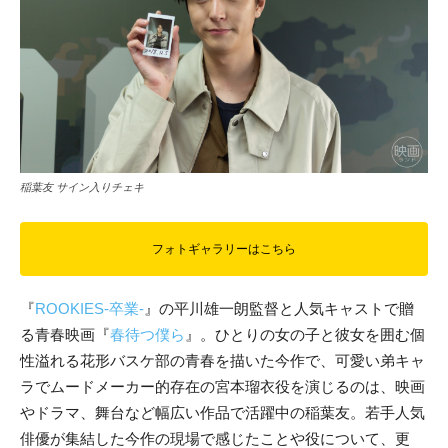
稲葉友 サイン入りチェキ
フォトギャラリーはこちら
『
ROOKIES-卒業-
』の平川雄一朗監督と人気キャストで贈
る青春映画『
春待つ僕ら
』。ひとりの女の子と彼女を囲む個
性溢れる花形バスケ部の青春を描いた今作で、可愛い弟キャ
ラでムードメーカー的存在の宮本瑠衣役を演じるのは、映画
やドラマ、舞台など幅広い作品で活躍中の稲葉友。若手人気
俳優が集結した今作の現場で感じたことや役について、更