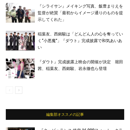
『シライサン』メイキング写真、飯豊まりえを
監督が絶賛「最初からイメージ通りのものを提
示してくれた」
稲葉友、西銘駿は「どんどん人の心を奪ってい
く“小悪魔”」『ダウト』完成披露で和気あいあ
い
『ダウト』完成披露上映会の開催が決定 堀田
茜、稲葉友、西銘駿、岩永徹也ら登壇
編集部オススメの記事