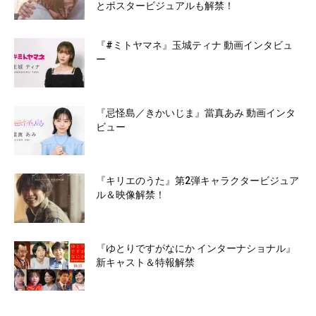
とポスタービジュアルも解禁！
『#ミトヤマネ』玉城ティナ 動画インタビュ
ー
『忌怪島／きかいじま』當真あみ 動画インタ
ビュー
『キリエのうた』第2弾キャラクタービジュア
ル＆映像解禁！
『ゆとりですがなにか インターナショナル』
新キャスト＆特報解禁