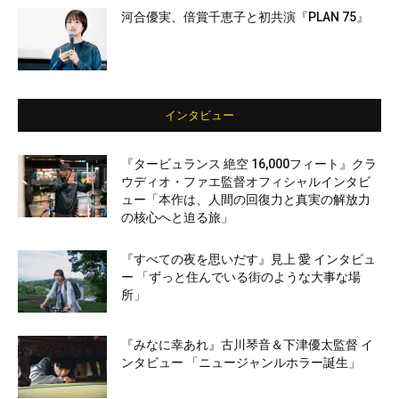
河合優実、倍賞千恵子と初共演『PLAN 75』
インタビュー
『タービュランス 絶空 16,000フィート』クラ
ウディオ・ファエ監督オフィシャルインタビ
ュー「本作は、人間の回復力と真実の解放力
の核心へと迫る旅」
『すべての夜を思いだす』見上 愛 インタビュ
ー 「ずっと住んでいる街のような大事な場
所」
『みなに幸あれ』古川琴音＆下津優太監督 イ
ンタビュー 「ニュージャンルホラー誕生」