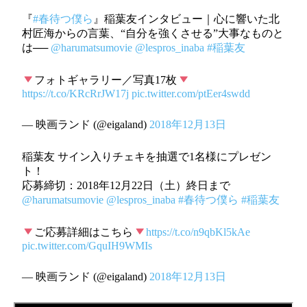
『
#春待つ僕ら
』稲葉友インタビュー｜心に響いた北
村匠海からの言葉、“自分を強くさせる”大事なものと
は──
@harumatsumovie
@lespros_inaba
#稲葉友
フォトギャラリー／写真17枚
https://t.co/KRcRrJW17j
pic.twitter.com/ptEer4swdd
— 映画ランド (@eigaland)
2018年12月13日
稲葉友 サイン入りチェキを抽選で1名様にプレゼン
ト！
応募締切：2018年12月22日（土）終日まで
@harumatsumovie
@lespros_inaba
#春待つ僕ら
#稲葉友
ご応募詳細はこちら
https://t.co/n9qbKl5kAe
pic.twitter.com/GquIH9WMIs
— 映画ランド (@eigaland)
2018年12月13日