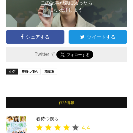
この記事が気に入ったら
いいね ! しよう
シェアする
ツイートする
Twitter で
タグ
春待つ僕ら
稲葉友
作品情報
春待つ僕ら
4.4