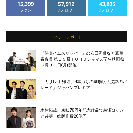
15,399
57,912
43,835
ファン
フォロワー
フォロワー
イベントレポート
『侍タイムスリッパー』の安田監督など豪華
審査員 第１９回ＴＯＨＯシネマズ学生映画祭
３月３０日(月)開催
「ガリレオ 帰還」9年ぶりの劇場版『沈黙のパ
レード』ジャパンプレミア
木村拓哉、東映70周年記念作品で綾瀬はるか
と共演 総製作費20億円