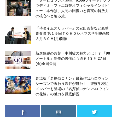
『タービュランス 絶空 16,000フィート』クラ
ウディオ・ファエ監督オフィシャルインタビ
ュー「本作は、人間の回復力と真実の解放力
の核心へと迫る旅」
『侍タイムスリッパー』の安田監督など豪華
審査員 第１９回ＴＯＨＯシネマズ学生映画祭
３月３０日(月)開催
新進気鋭の監督・中川駿の魅力とは！？ 『90
メートル』制作の裏側にも迫る！3 月 27 日
(金)全国公開
劇場版「名探偵コナン」最新作はハロウィン
シーズンで賑わう渋谷が舞台！ 警察学校組
メンバーも登場の『名探偵コナン ハロウィン
の花嫁』の魅力を徹底解説