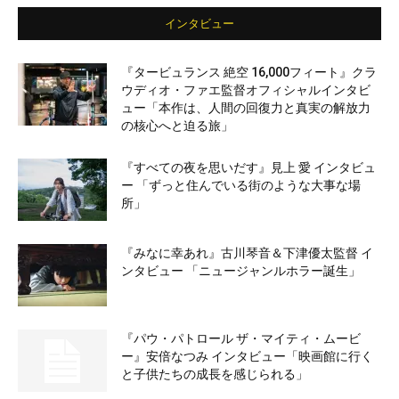
インタビュー
『タービュランス 絶空 16,000フィート』クラ
ウディオ・ファエ監督オフィシャルインタビ
ュー「本作は、人間の回復力と真実の解放力
の核心へと迫る旅」
『すべての夜を思いだす』見上 愛 インタビュ
ー 「ずっと住んでいる街のような大事な場
所」
『みなに幸あれ』古川琴音＆下津優太監督 イ
ンタビュー 「ニュージャンルホラー誕生」
『パウ・パトロール ザ・マイティ・ムービ
ー』安倍なつみ インタビュー「映画館に行く
と子供たちの成長を感じられる」