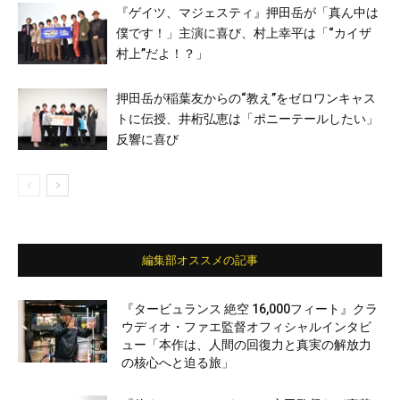
『ゲイツ、マジェスティ』押田岳が「真ん中は
僕です！」主演に喜び、村上幸平は「“カイザ
村上”だよ！？」
押田岳が稲葉友からの“教え”をゼロワンキャス
トに伝授、井桁弘恵は「ポニーテールしたい」
反響に喜び
編集部オススメの記事
『タービュランス 絶空 16,000フィート』クラ
ウディオ・ファエ監督オフィシャルインタビ
ュー「本作は、人間の回復力と真実の解放力
の核心へと迫る旅」