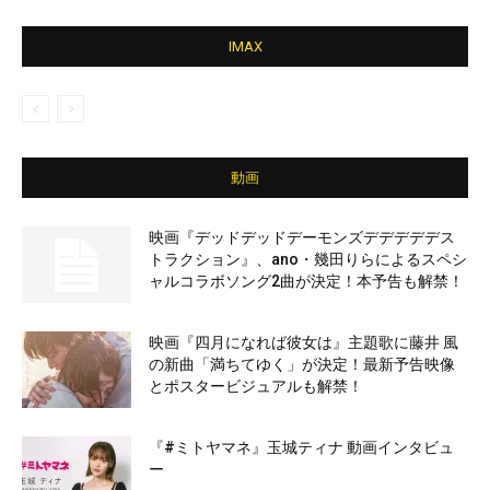
IMAX
動画
映画『デッドデッドデーモンズデデデデデス
トラクション』、ano・幾田りらによるスペシ
ャルコラボソング2曲が決定！本予告も解禁！
映画『四月になれば彼女は』主題歌に藤井 風
の新曲「満ちてゆく」が決定！最新予告映像
とポスタービジュアルも解禁！
『#ミトヤマネ』玉城ティナ 動画インタビュ
ー