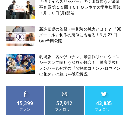
『侍タイムスリッパー』の安田監督など豪華
審査員 第１９回ＴＯＨＯシネマズ学生映画祭
３月３０日(月)開催
新進気鋭の監督・中川駿の魅力とは！？ 『90
メートル』制作の裏側にも迫る！3 月 27 日
(金)全国公開
劇場版「名探偵コナン」最新作はハロウィン
シーズンで賑わう渋谷が舞台！ 警察学校組
メンバーも登場の『名探偵コナン ハロウィン
の花嫁』の魅力を徹底解説
15,399
57,912
43,835
ファン
フォロワー
フォロワー