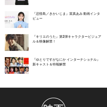
『忌怪島／きかいじま』當真あみ 動画インタ
ビュー
『キリエのうた』第2弾キャラクタービジュア
ル＆映像解禁！
『ゆとりですがなにか インターナショナル』
新キャスト＆特報解禁