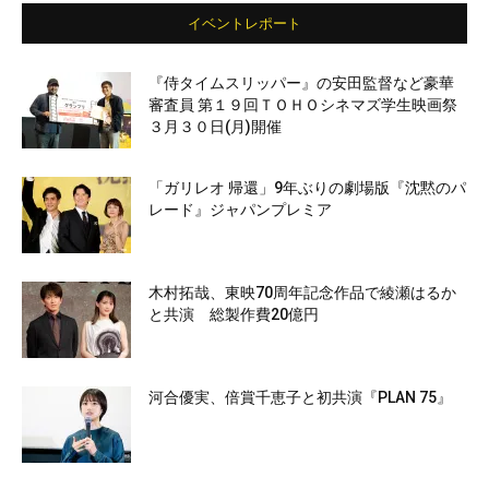
イベントレポート
『侍タイムスリッパー』の安田監督など豪華
審査員 第１９回ＴＯＨＯシネマズ学生映画祭
３月３０日(月)開催
「ガリレオ 帰還」9年ぶりの劇場版『沈黙のパ
レード』ジャパンプレミア
木村拓哉、東映70周年記念作品で綾瀬はるか
と共演 総製作費20億円
河合優実、倍賞千恵子と初共演『PLAN 75』