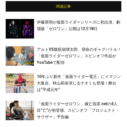
関連記事
伊藤英明が仮面ライダーシリーズに初出演、劇
場版「ゼロワン」公開は12月18日
アルトVS腹筋崩壊太郎、宿命のギャグバトル！
「仮面ライダーゼロワン」スピンオフ作品が
YouTubeで配信
10年ぶり新作「仮面ライダー電王」にイマジン
大集合、秋山莉奈演じるナオミも登場！舞台
は“平成元年”
「仮面ライダーゼロワン」滅亡迅雷.netの4人
目“亡”が初登場、スピンオフ「プロジェクト・
サウザー」予告編