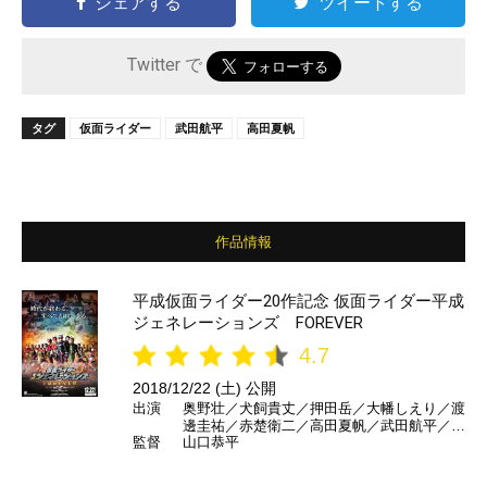
シェアする
ツイートする
Twitter で
タグ
仮面ライダー
武田航平
高田夏帆
作品情報
平成仮面ライダー20作記念 仮面ライダー平成
ジェネレーションズ FOREVER
4.7
2018/12/22 (土) 公開
出演
奥野壮／犬飼貴丈／押田岳／大幡しえり／渡
邊圭祐／赤楚衛二／高田夏帆／武田航平／水
監督
山口恭平
上剣星／大東駿介／生瀬勝久／石丸謙二郎／
佐藤健 ほか