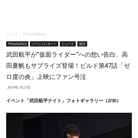
トップ
PhotoGallery
PhotoGallery
イベントレポート
ニュース
国内
武田航平が“仮面ライダー”への想い告白、高
田夏帆もサプライズ登場！ビルド第47話「ゼ
ロ度の炎」上映にファン号泣
2019年1月27日
イベント「武田航平ナイト」フォトギャラリー（2/30）