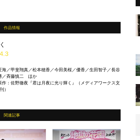
作品情報
く
4.3
匠海／甲斐翔真／松本穂香／今田美桜／優香／生田智子／長谷
博／斉藤慎二 ほか
原作：佐野徹夜『君は月夜に光り輝く』（メディアワークス文
A刊）
関連記事