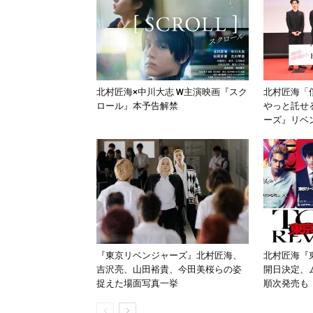
北村匠海×中川大志 W主演映画『スク
北村匠海「
ロール』本予告解禁
やっと託せ
ーズ』リベ
『東京リベンジャーズ』北村匠海、
北村匠海『
吉沢亮、山田裕貴、今田美桜らの姿
開日決定、
捉えた場面写真一挙
順次発売も