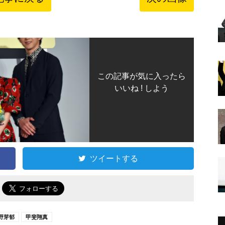
この記事が気に入ったら
いいね ! しよう
ツイートする
で
野芽郁
甲斐翔真