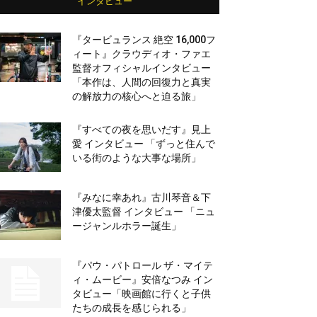
インタビュー
『タービュランス 絶空 16,000フ
ィート』クラウディオ・ファエ
監督オフィシャルインタビュー
「本作は、人間の回復力と真実
の解放力の核心へと迫る旅」
『すべての夜を思いだす』見上
愛 インタビュー 「ずっと住んで
いる街のような大事な場所」
『みなに幸あれ』古川琴音＆下
津優太監督 インタビュー 「ニュ
ージャンルホラー誕生」
『パウ・パトロール ザ・マイテ
ィ・ムービー』安倍なつみ イン
タビュー「映画館に行くと子供
たちの成長を感じられる」