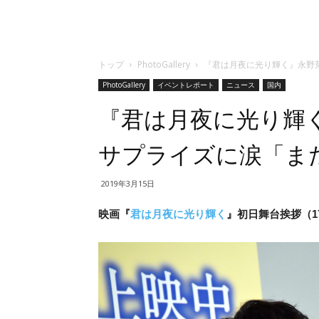
トップ
PhotoGallery
『君は月夜に光り輝く』永野
PhotoGallery
イベントレポート
ニュース
国内
『君は月夜に光り輝
サプライズに涙「ま
2019年3月15日
映画『
君は月夜に光り輝く
』初日舞台挨拶（17