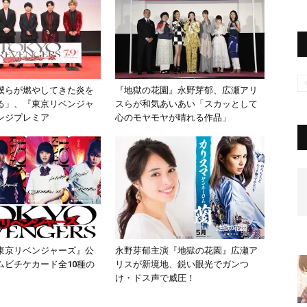
僕らが燃やしてきた炎を
『地獄の花園』永野芽郁、広瀬アリ
る」、『東京リベンジャ
スらが和気あいあい「スカッとして
ンジプレミア
心のモヤモヤが晴れる作品」
東京リベンジャーズ』公
永野芽郁主演『地獄の花園』広瀬ア
ムビチケカード全10種の
リスが新境地、鋭い眼光でガンつ
け・ドス声で威圧！