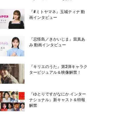
『#ミトヤマネ』玉城ティナ 動
画インタビュー
『忌怪島／きかいじま』當真あ
み 動画インタビュー
『キリエのうた』第2弾キャラク
タービジュアル＆映像解禁！
『ゆとりですがなにか インター
ナショナル』新キャスト＆特報
解禁