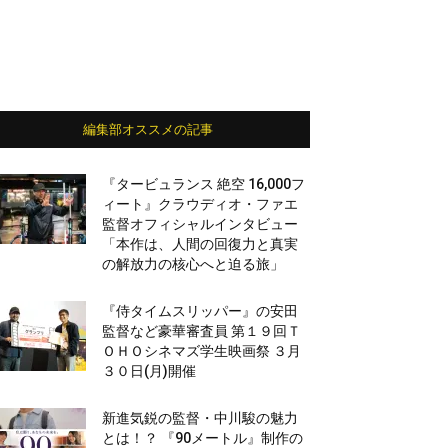
編集部オススメの記事
『タービュランス 絶空 16,000フ
ィート』クラウディオ・ファエ
監督オフィシャルインタビュー
「本作は、人間の回復力と真実
の解放力の核心へと迫る旅」
『侍タイムスリッパー』の安田
監督など豪華審査員 第１９回Ｔ
ＯＨＯシネマズ学生映画祭 ３月
３０日(月)開催
新進気鋭の監督・中川駿の魅力
とは！？ 『90メートル』制作の