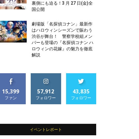
裏側にも迫る！3 月 27 日(金)全
国公開
劇場版「名探偵コナン」最新作
はハロウィンシーズンで賑わう
渋谷が舞台！ 警察学校組メン
バーも登場の『名探偵コナン ハ
ロウィンの花嫁』の魅力を徹底
解説
15,399
57,912
43,835
ファン
フォロワー
フォロワー
イベントレポート