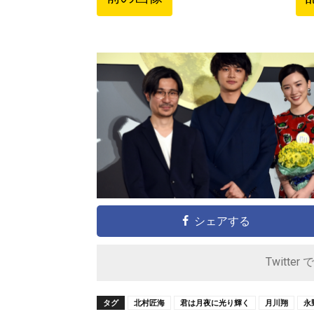
シェアする
Twitter 
タグ
北村匠海
君は月夜に光り輝く
月川翔
永