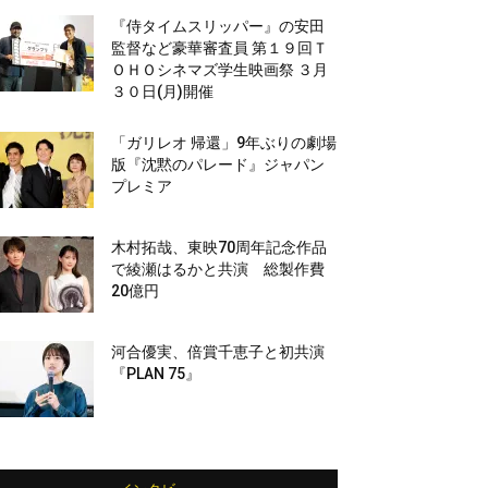
『侍タイムスリッパー』の安田
監督など豪華審査員 第１９回Ｔ
ＯＨＯシネマズ学生映画祭 ３月
３０日(月)開催
「ガリレオ 帰還」9年ぶりの劇場
版『沈黙のパレード』ジャパン
プレミア
木村拓哉、東映70周年記念作品
で綾瀬はるかと共演 総製作費
20億円
河合優実、倍賞千恵子と初共演
『PLAN 75』