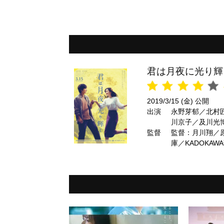
君は月夜に光り輝
2019/3/15 (金) 公開
出演
永野芽郁／北村
川京子／及川光
監督
監督：月川翔／
庫／KADOKAW