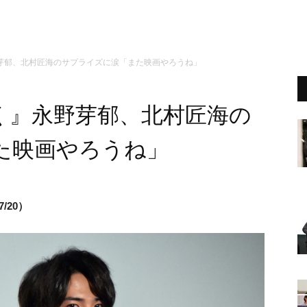
芽郁、北村匠海のサプライズに涙「また映画やろうね」
く』永野芽郁、北村匠海の
た映画やろうね」
/20）