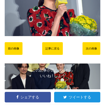
前の画像
記事に戻る
次の画像
この記事が気に入ったら
いいね ! しよう
シェアする
ツイートする