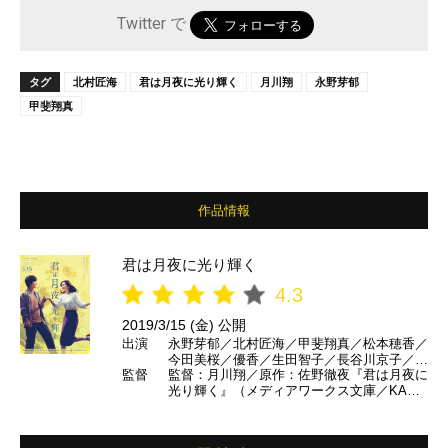
Twitter で
タグ
北村匠海
君は月夜に光り輝く
月川翔
永野芽郁
甲斐翔真
作品情報
君は月夜に光り輝く
4.3
2019/3/15 (金) 公開
出演
永野芽郁／北村匠海／甲斐翔真／松本穂香／
今田美桜／優香／生田智子／長谷川京子／及
監督
監督：月川翔／原作：佐野徹夜『君は月夜に
川光博／斉藤慎二 ほか
光り輝く』（メディアワークス文庫／KADO
KAWA刊）