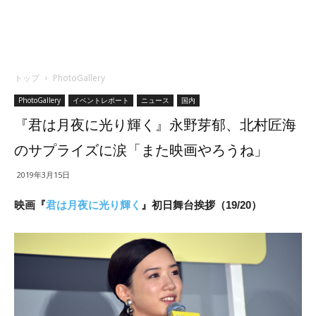
トップ
PhotoGallery
PhotoGallery
イベントレポート
ニュース
国内
『君は月夜に光り輝く』永野芽郁、北村匠海
のサプライズに涙「また映画やろうね」
2019年3月15日
映画『
君は月夜に光り輝く
』初日舞台挨拶（19/20）