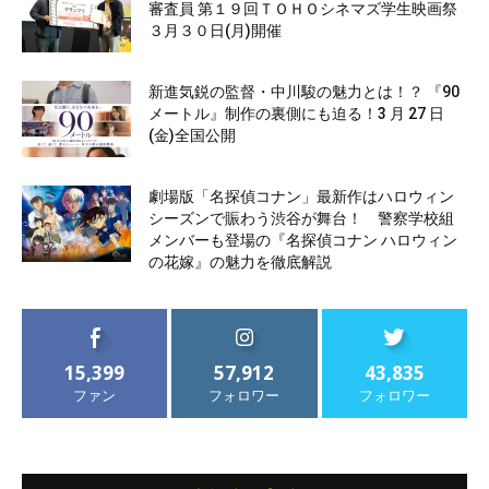
審査員 第１９回ＴＯＨＯシネマズ学生映画祭
３月３０日(月)開催
新進気鋭の監督・中川駿の魅力とは！？ 『90
メートル』制作の裏側にも迫る！3 月 27 日
(金)全国公開
劇場版「名探偵コナン」最新作はハロウィン
シーズンで賑わう渋谷が舞台！ 警察学校組
メンバーも登場の『名探偵コナン ハロウィン
の花嫁』の魅力を徹底解説
15,399
57,912
43,835
ファン
フォロワー
フォロワー