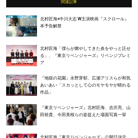
関連記事
北村匠海×中川大志 W主演映画『スクロール』
本予告解禁
北村匠海「僕らが燃やしてきた炎をやっと託せ
る」、『東京リベンジャーズ』リベンジプレミ
ア
『地獄の花園』永野芽郁、広瀬アリスらが和気
あいあい「スカッとして心のモヤモヤが晴れる
作品」
『東京リベンジャーズ』北村匠海、吉沢亮、山
田裕貴、今田美桜らの姿捉えた場面写真一挙
北村匠海『東京リベンジャーズ』公開日決定、