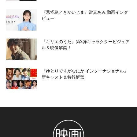
『忌怪島／きかいじま』當真あみ 動画インタ
ビュー
『キリエのうた』第2弾キャラクタービジュア
ル＆映像解禁！
『ゆとりですがなにか インターナショナル』
新キャスト＆特報解禁