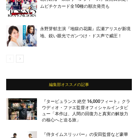
ムビチケカード全10種の順次発売も
永野芽郁主演『地獄の花園』広瀬アリスが新境
地、鋭い眼光でガンつけ・ドス声で威圧！
編集部オススメの記事
『タービュランス 絶空 16,000フィート』クラ
ウディオ・ファエ監督オフィシャルインタビ
ュー「本作は、人間の回復力と真実の解放力
の核心へと迫る旅」
『侍タイムスリッパー』の安田監督など豪華