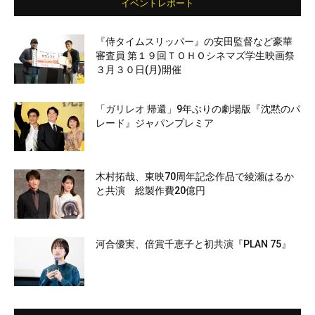
イベントレポート
『侍タイムスリッパー』の安田監督など豪華
審査員 第１９回ＴＯＨＯシネマズ学生映画祭
３月３０日(月)開催
「ガリレオ 帰還」9年ぶりの劇場版『沈黙のパ
レード』ジャパンプレミア
木村拓哉、東映70周年記念作品で綾瀬はるか
と共演 総製作費20億円
河合優実、倍賞千恵子と初共演『PLAN 75』