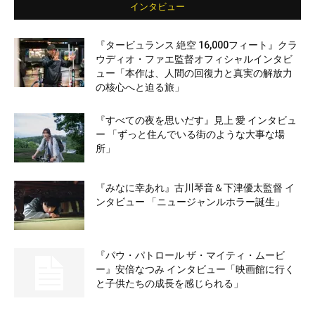
インタビュー
『タービュランス 絶空 16,000フィート』クラ
ウディオ・ファエ監督オフィシャルインタビ
ュー「本作は、人間の回復力と真実の解放力
の核心へと迫る旅」
『すべての夜を思いだす』見上 愛 インタビュ
ー 「ずっと住んでいる街のような大事な場
所」
『みなに幸あれ』古川琴音＆下津優太監督 イ
ンタビュー 「ニュージャンルホラー誕生」
『パウ・パトロール ザ・マイティ・ムービ
ー』安倍なつみ インタビュー「映画館に行く
と子供たちの成長を感じられる」