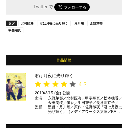
Twitter で
タグ
北村匠海
君は月夜に光り輝く
月川翔
永野芽郁
甲斐翔真
作品情報
君は月夜に光り輝く
4.3
2019/3/15 (金) 公開
出演
永野芽郁／北村匠海／甲斐翔真／松本穂香／
今田美桜／優香／生田智子／長谷川京子／及
監督
監督：月川翔／原作：佐野徹夜『君は月夜に
川光博／斉藤慎二 ほか
光り輝く』（メディアワークス文庫／KADO
KAWA刊）