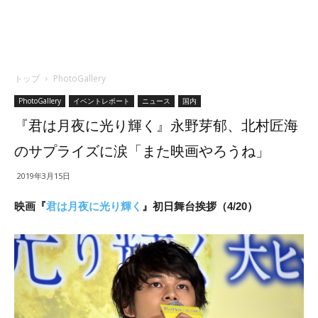
トップ
PhotoGallery
PhotoGallery
イベントレポート
ニュース
国内
『君は月夜に光り輝く』永野芽郁、北村匠海
のサプライズに涙「また映画やろうね」
2019年3月15日
映画『
君は月夜に光り輝く
』初日舞台挨拶（4/20）