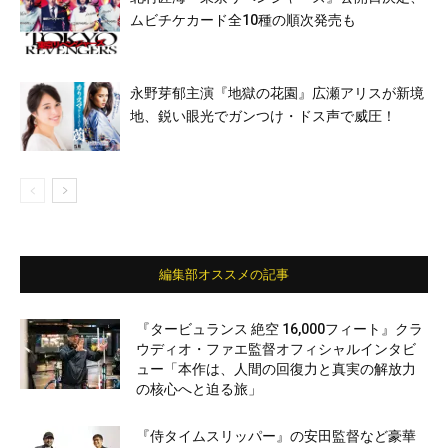
ムビチケカード全10種の順次発売も
永野芽郁主演『地獄の花園』広瀬アリスが新境
地、鋭い眼光でガンつけ・ドス声で威圧！
編集部オススメの記事
『タービュランス 絶空 16,000フィート』クラ
ウディオ・ファエ監督オフィシャルインタビ
ュー「本作は、人間の回復力と真実の解放力
の核心へと迫る旅」
『侍タイムスリッパー』の安田監督など豪華