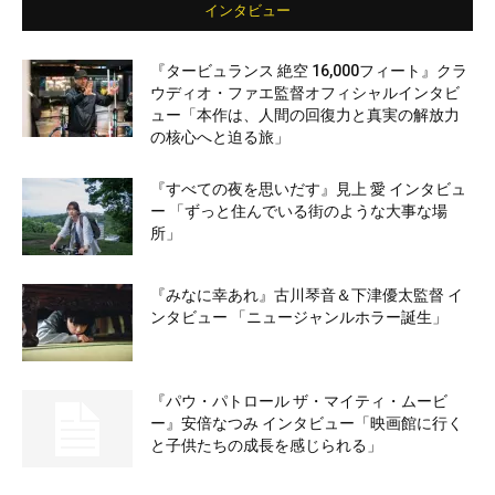
インタビュー
『タービュランス 絶空 16,000フィート』クラ
ウディオ・ファエ監督オフィシャルインタビ
ュー「本作は、人間の回復力と真実の解放力
の核心へと迫る旅」
『すべての夜を思いだす』見上 愛 インタビュ
ー 「ずっと住んでいる街のような大事な場
所」
『みなに幸あれ』古川琴音＆下津優太監督 イ
ンタビュー 「ニュージャンルホラー誕生」
『パウ・パトロール ザ・マイティ・ムービ
ー』安倍なつみ インタビュー「映画館に行く
と子供たちの成長を感じられる」