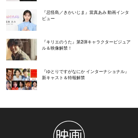
『忌怪島／きかいじま』當真あみ 動画インタ
ビュー
『キリエのうた』第2弾キャラクタービジュア
ル＆映像解禁！
『ゆとりですがなにか インターナショナル』
新キャスト＆特報解禁