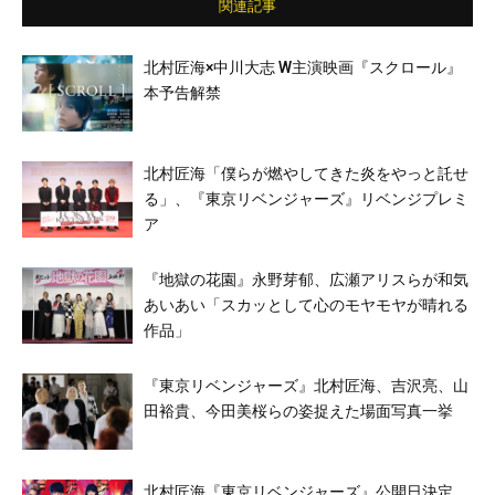
関連記事
北村匠海×中川大志 W主演映画『スクロール』
本予告解禁
北村匠海「僕らが燃やしてきた炎をやっと託せ
る」、『東京リベンジャーズ』リベンジプレミ
ア
『地獄の花園』永野芽郁、広瀬アリスらが和気
あいあい「スカッとして心のモヤモヤが晴れる
作品」
『東京リベンジャーズ』北村匠海、吉沢亮、山
田裕貴、今田美桜らの姿捉えた場面写真一挙
北村匠海『東京リベンジャーズ』公開日決定、