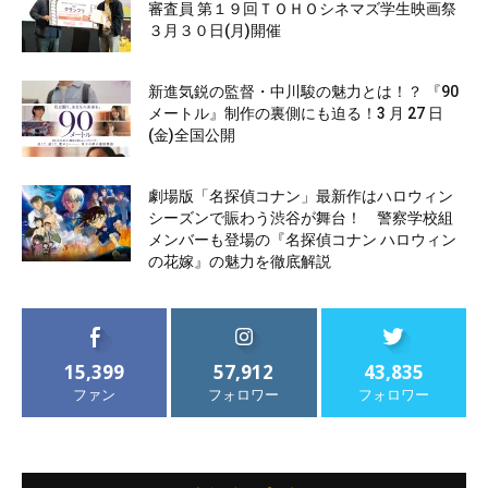
審査員 第１９回ＴＯＨＯシネマズ学生映画祭
３月３０日(月)開催
新進気鋭の監督・中川駿の魅力とは！？ 『90
メートル』制作の裏側にも迫る！3 月 27 日
(金)全国公開
劇場版「名探偵コナン」最新作はハロウィン
シーズンで賑わう渋谷が舞台！ 警察学校組
メンバーも登場の『名探偵コナン ハロウィン
の花嫁』の魅力を徹底解説
15,399
57,912
43,835
ファン
フォロワー
フォロワー