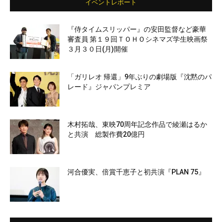
イベントレポート
『侍タイムスリッパー』の安田監督など豪華
審査員 第１９回ＴＯＨＯシネマズ学生映画祭
３月３０日(月)開催
「ガリレオ 帰還」9年ぶりの劇場版『沈黙のパ
レード』ジャパンプレミア
木村拓哉、東映70周年記念作品で綾瀬はるか
と共演 総製作費20億円
河合優実、倍賞千恵子と初共演『PLAN 75』