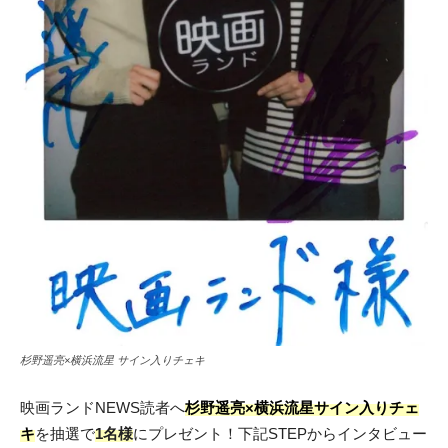
杉野遥亮×横浜流星 サイン入りチェキ
映画ランドNEWS読者へ
杉野遥亮×横浜流星
サイン入り
チェ
キ
を抽選で
1名様
にプレゼント！下記STEPからインタビュー