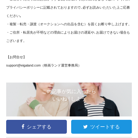
プライバシーポリシーに記載されておりますので､必ずお読みいただいた上ご応募
ください｡
・複製・転売・譲渡（オークションへの出品を含む）を固くお断り申し上げます。
・ご住所・転居先が不明などの理由によりお届けの遅延や､お届けできない場合も
ございます。
【お問合せ】
support@eigaland.com
（映画ランド運営事務局）
この記事が気に入ったら
いいね ! しよう
シェアする
ツイートする