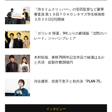
『侍タイムスリッパー』の安田監督など豪華
審査員 第１９回ＴＯＨＯシネマズ学生映画祭
３月３０日(月)開催
「ガリレオ 帰還」9年ぶりの劇場版『沈黙のパ
レード』ジャパンプレミア
木村拓哉、東映70周年記念作品で綾瀬はるか
と共演 総製作費20億円
河合優実、倍賞千恵子と初共演『PLAN 75』
インタビュー