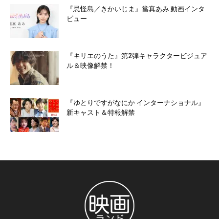
『忌怪島／きかいじま』當真あみ 動画インタ
ビュー
『キリエのうた』第2弾キャラクタービジュア
ル＆映像解禁！
『ゆとりですがなにか インターナショナル』
新キャスト＆特報解禁