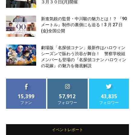
３月３０日(月)開催
新進気鋭の監督・中川駿の魅力とは！？ 『90
メートル』制作の裏側にも迫る！3 月 27 日
(金)全国公開
劇場版「名探偵コナン」最新作はハロウィン
シーズンで賑わう渋谷が舞台！ 警察学校組
メンバーも登場の『名探偵コナン ハロウィン
の花嫁』の魅力を徹底解説
15,399
57,912
43,835
ファン
フォロワー
フォロワー
イベントレポート