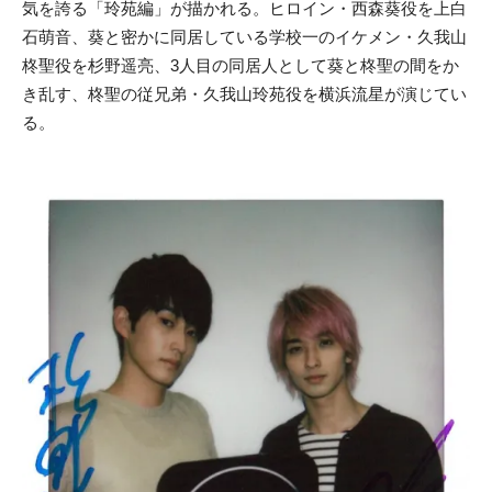
気を誇る「玲苑編」が描かれる。ヒロイン・西森葵役を上白
石萌音、葵と密かに同居している学校一のイケメン・久我山
柊聖役を杉野遥亮、3人目の同居人として葵と柊聖の間をか
き乱す、柊聖の従兄弟・久我山玲苑役を横浜流星が演じてい
る。