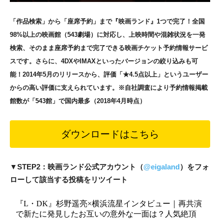
「作品検索」から「座席予約」まで『映画ランド』1つで完了！全国
98%以上の映画館（543劇場）に対応し、上映時間や混雑状況を一発
検索、そのまま座席予約まで完了できる映画チケット予約情報サービ
スです。さらに、4DXやIMAXといったバージョンの絞り込みも可
能！2014年5月のリリースから、評価「★4.5点以上」というユーザー
からの高い評価に支えられています。※自社調査により予約情報掲載
館数が「543館」で国内最多（2018年4月時点）
ダウンロードはこちら
▼STEP2：映画ランド公式アカウント（
@eigaland
）を
フォ
ローして該当する投稿をリツイート
『L・DK』杉野遥亮×横浜流星インタビュー｜再共演
で新たに発見したお互いの意外な一面は？人気絶頂