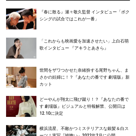
『春に散る』瀬々敬久監督 インタビュー「ボク
シングの試合ではこれが一番」
「これからも映画愛を加速させたい」上白石萌
歌インタビュー 『アキラとあきら』
世間をザワつかせた奈緒扮する尾野ちゃん、ま
さかの妊婦に！？『あなたの番です 劇場版』新
カット
どーやんが翔太に飛び蹴り！？『あなたの番で
す 劇場版』ビジュアルと特報解禁、公開日は
12.10に決定
横浜流星、不敵かつミステリアスな銀髪＆白ス
ーツ！実写『嘘喰い』2022年2月に公開