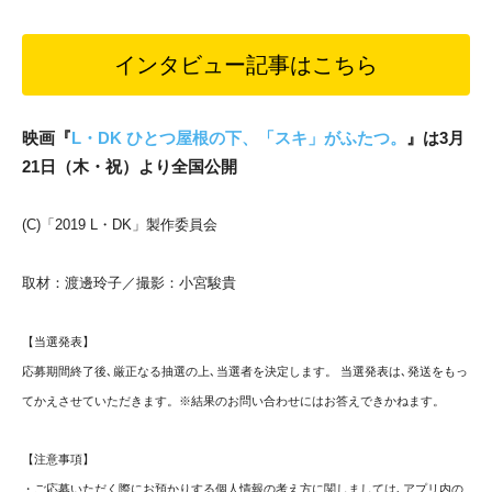
インタビュー記事はこちら
映画『
L・DK ひとつ屋根の下、「スキ」がふたつ。
』
は3
月
21
日（木・祝）より全国公開
(C)「2019 L・DK」製作委員会
取材：渡邊玲子／撮影：小宮駿貴
【当選発表】
応募期間終了後､厳正なる抽選の上､当選者を決定します。 当選発表は､発送をもっ
てかえさせていただきます。※結果のお問い合わせにはお答えできかねます。
【注意事項】
・ご応募いただく際にお預かりする個人情報の考え方に関しましては､アプリ内の