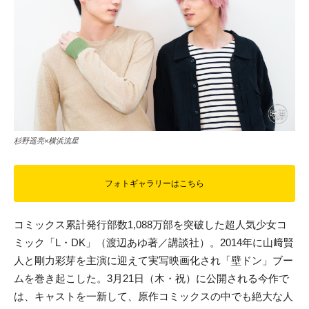
杉野遥亮×横浜流星
フォトギャラリーはこちら
コミックス累計発行部数1,088万部を突破した超人気少女コ
ミック「L・DK」（渡辺あゆ著／講談社）。2014年に山﨑賢
人と剛力彩芽を主演に迎えて実写映画化され「壁ドン」ブー
ムを巻き起こした。3月21日（木・祝）に公開される今作で
は、キャストを一新して、原作コミックスの中でも絶大な人