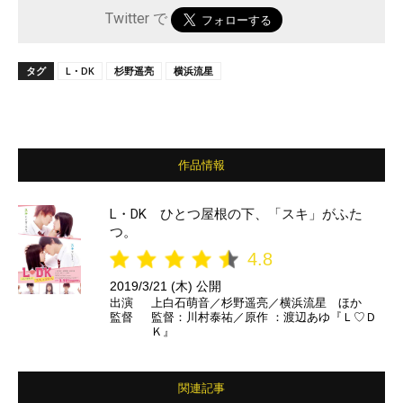
Twitter で
タグ
L・DK
杉野遥亮
横浜流星
作品情報
L・DK ひとつ屋根の下、「スキ」がふた
つ。
4.8
2019/3/21 (木) 公開
出演
上白石萌音／杉野遥亮／横浜流星 ほか
監督
監督：川村泰祐／原作 ：渡辺あゆ『Ｌ♡Ｄ
Ｋ』
関連記事