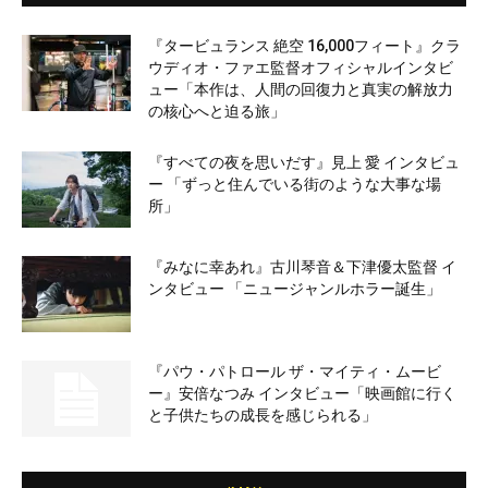
『タービュランス 絶空 16,000フィート』クラ
ウディオ・ファエ監督オフィシャルインタビ
ュー「本作は、人間の回復力と真実の解放力
の核心へと迫る旅」
『すべての夜を思いだす』見上 愛 インタビュ
ー 「ずっと住んでいる街のような大事な場
所」
『みなに幸あれ』古川琴音＆下津優太監督 イ
ンタビュー 「ニュージャンルホラー誕生」
『パウ・パトロール ザ・マイティ・ムービ
ー』安倍なつみ インタビュー「映画館に行く
と子供たちの成長を感じられる」