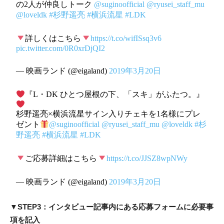
の2人が仲良しトーク
@suginoofficial
@ryusei_staff_mu
@loveldk
#杉野遥亮
#横浜流星
#LDK
詳しくはこちら
https://t.co/wifISsq3v6
pic.twitter.com/0R0xrDjQI2
— 映画ランド (@eigaland)
2019年3月20日
『L・DK ひとつ屋根の下、「スキ」がふたつ。』
杉野遥亮×横浜流星サイン入りチェキを1名様にプレ
ゼント
@suginoofficial
@ryusei_staff_mu
@loveldk
#杉
野遥亮
#横浜流星
#LDK
ご応募詳細はこちら
https://t.co/JJSZ8wpNWy
— 映画ランド (@eigaland)
2019年3月20日
▼STEP3：インタビュー記事内にある応募フォームに必要事
項を記入