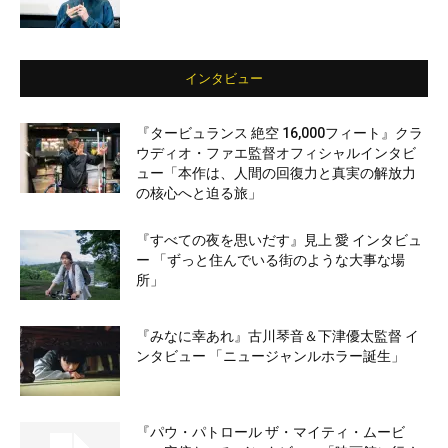
インタビュー
『タービュランス 絶空 16,000フィート』クラ
ウディオ・ファエ監督オフィシャルインタビ
ュー「本作は、人間の回復力と真実の解放力
の核心へと迫る旅」
『すべての夜を思いだす』見上 愛 インタビュ
ー 「ずっと住んでいる街のような大事な場
所」
『みなに幸あれ』古川琴音＆下津優太監督 イ
ンタビュー 「ニュージャンルホラー誕生」
『パウ・パトロール ザ・マイティ・ムービ