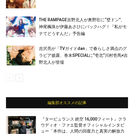
THE RAMPAGE吉野北人が奥野壮に“壁ドン”、
神尾楓珠が伊藤あさひにバックハグ！『私がモ
テてどうすんだ』予告編
吉沢亮が「TVガイドdan」で春らしさ満点のグ
ラビア披露、巻末SPECIALに“壱北”川村壱馬×吉
野北人が登場
編集部オススメの記事
『タービュランス 絶空 16,000フィート』クラ
ウディオ・ファエ監督オフィシャルインタビ
ュー「本作は、人間の回復力と真実の解放力