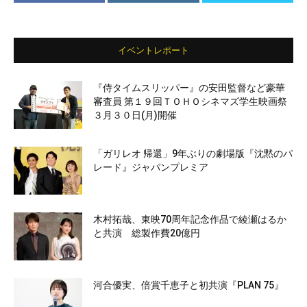
イベントレポート
『侍タイムスリッパー』の安田監督など豪華
審査員 第１９回ＴＯＨＯシネマズ学生映画祭
３月３０日(月)開催
「ガリレオ 帰還」9年ぶりの劇場版『沈黙のパ
レード』ジャパンプレミア
木村拓哉、東映70周年記念作品で綾瀬はるか
と共演 総製作費20億円
河合優実、倍賞千恵子と初共演『PLAN 75』