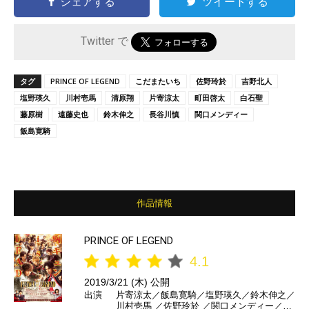
シェアする
ツイートする
Twitter で
タグ
PRINCE OF LEGEND
こだまたいち
佐野玲於
吉野北人
塩野瑛久
川村壱馬
清原翔
片寄涼太
町田啓太
白石聖
藤原樹
遠藤史也
鈴木伸之
長谷川慎
関口メンディー
飯島寛騎
作品情報
PRINCE OF LEGEND
4.1
2019/3/21 (木) 公開
出演
片寄涼太／飯島寛騎／塩野瑛久／鈴木伸之／
川村壱馬 ／佐野玲於 ／関口メンディー／吉