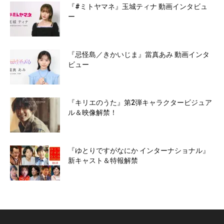
『#ミトヤマネ』玉城ティナ 動画インタビュ
ー
『忌怪島／きかいじま』當真あみ 動画インタ
ビュー
『キリエのうた』第2弾キャラクタービジュア
ル＆映像解禁！
『ゆとりですがなにか インターナショナル』
新キャスト＆特報解禁