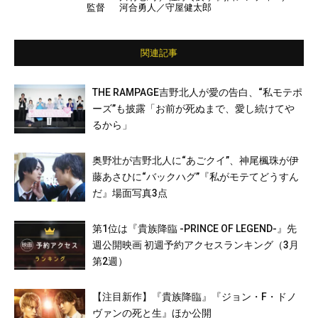
監督
河合勇人／守屋健太郎
野北人／藤原樹／長谷川慎／町田啓太／清原
翔／遠藤史也／こだまたいち／加藤諒／大和
孔太／白石聖 ほか
関連記事
THE RAMPAGE吉野北人が愛の告白、“私モテポ
ーズ”も披露「お前が死ぬまで、愛し続けてや
るから」
奥野壮が吉野北人に“あごクイ”、神尾楓珠が伊
藤あさひに“バックハグ”『私がモテてどうすん
だ』場面写真3点
第1位は『貴族降臨 -PRINCE OF LEGEND-』先
週公開映画 初週予約アクセスランキング（3月
第2週）
【注目新作】『貴族降臨』『ジョン・F・ドノ
ヴァンの死と生』ほか公開