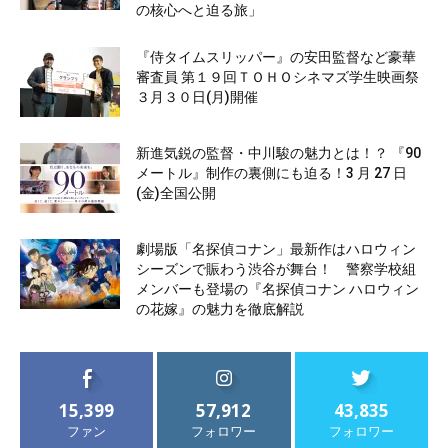
の核心へと迫る旅」
『侍タイムスリッパー』の安田監督など豪華
審査員 第１９回ＴＯＨＯシネマズ学生映画祭
３月３０日(月)開催
新進気鋭の監督・中川駿の魅力とは！？ 『90
メートル』制作の裏側にも迫る！3 月 27 日
(金)全国公開
劇場版「名探偵コナン」最新作はハロウィン
シーズンで賑わう渋谷が舞台！ 警察学校組
メンバーも登場の『名探偵コナン ハロウィン
の花嫁』の魅力を徹底解説
15,399
57,912
43,835
ファン
フォロワー
フォロワー