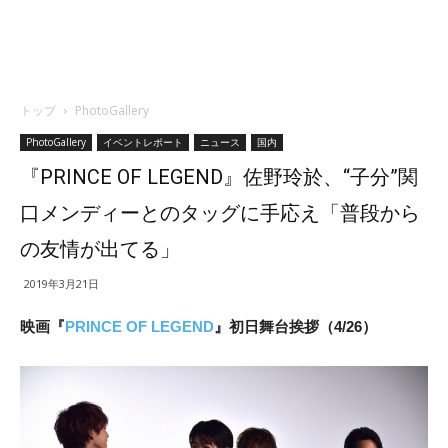
トップ
PhotoGallery
PhotoGallery
イベントレポート
ニュース
国内
『PRINCE OF LEGEND』佐野玲於、“子分”関
口メンディーとのタッグに手応え「普段から
の友情が出てる」
2019年3月21日
映画『
PRINCE OF LEGEND
』初日舞台挨拶（4/26）