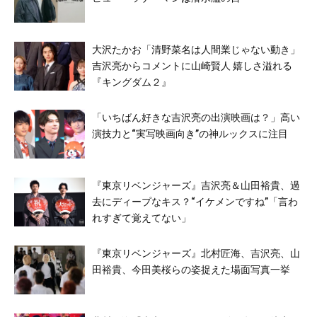
大沢たかお「清野菜名は人間業じゃない動き」
吉沢亮からコメントに山崎賢人 嬉しさ溢れる
『キングダム２』
「いちばん好きな吉沢亮の出演映画は？」高い
演技力と“実写映画向き”の神ルックスに注目
『東京リベンジャーズ』吉沢亮＆山田裕貴、過
去にディープなキス？“イケメンですね”「言わ
れすぎて覚えてない」
『東京リベンジャーズ』北村匠海、吉沢亮、山
田裕貴、今田美桜らの姿捉えた場面写真一挙