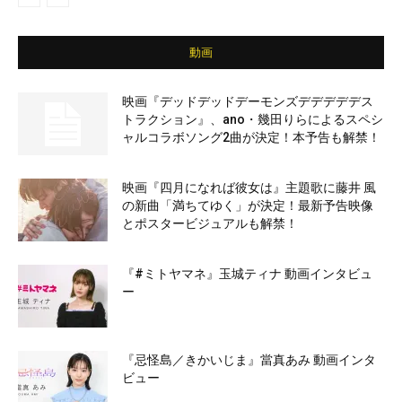
動画
映画『デッドデッドデーモンズデデデデデス
トラクション』、ano・幾田りらによるスペシ
ャルコラボソング2曲が決定！本予告も解禁！
映画『四月になれば彼女は』主題歌に藤井 風
の新曲「満ちてゆく」が決定！最新予告映像
とポスタービジュアルも解禁！
『#ミトヤマネ』玉城ティナ 動画インタビュ
ー
『忌怪島／きかいじま』當真あみ 動画インタ
ビュー