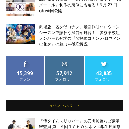
メートル』制作の裏側にも迫る！3 月 27 日
(金)全国公開
劇場版「名探偵コナン」最新作はハロウィン
シーズンで賑わう渋谷が舞台！ 警察学校組
メンバーも登場の『名探偵コナン ハロウィン
の花嫁』の魅力を徹底解説
15,399
57,912
43,835
ファン
フォロワー
フォロワー
イベントレポート
『侍タイムスリッパー』の安田監督など豪華
審査員 第１９回ＴＯＨＯシネマズ学生映画祭