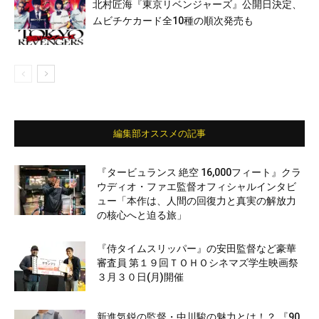
北村匠海『東京リベンジャーズ』公開日決定、
ムビチケカード全10種の順次発売も
編集部オススメの記事
『タービュランス 絶空 16,000フィート』クラ
ウディオ・ファエ監督オフィシャルインタビ
ュー「本作は、人間の回復力と真実の解放力
の核心へと迫る旅」
『侍タイムスリッパー』の安田監督など豪華
審査員 第１９回ＴＯＨＯシネマズ学生映画祭
３月３０日(月)開催
新進気鋭の監督・中川駿の魅力とは！？ 『90