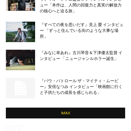
ュー「本作は、人間の回復力と真実の解放力
の核心へと迫る旅」
『すべての夜を思いだす』見上 愛 インタビュ
ー 「ずっと住んでいる街のような大事な場
所」
『みなに幸あれ』古川琴音＆下津優太監督 イ
ンタビュー 「ニュージャンルホラー誕生」
『パウ・パトロール ザ・マイティ・ムービ
ー』安倍なつみ インタビュー「映画館に行く
と子供たちの成長を感じられる」
IMAX