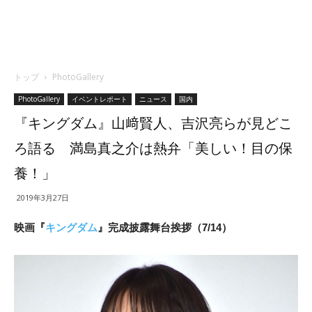
トップ
PhotoGallery
PhotoGallery
イベントレポート
ニュース
国内
『キングダム』山﨑賢人、吉沢亮らが見どこ
ろ語る 満島真之介は熱弁「美しい！目の保
養！」
2019年3月27日
映画『
キングダム
』完成披露舞台挨拶（7/14）