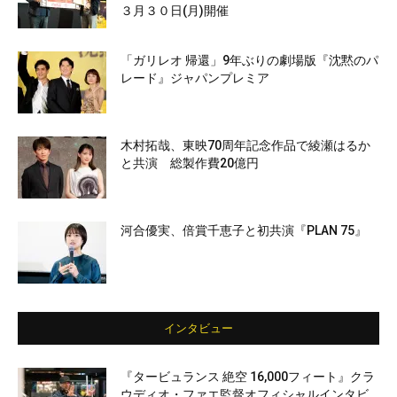
３月３０日(月)開催
「ガリレオ 帰還」9年ぶりの劇場版『沈黙のパ
レード』ジャパンプレミア
木村拓哉、東映70周年記念作品で綾瀬はるか
と共演 総製作費20億円
河合優実、倍賞千恵子と初共演『PLAN 75』
インタビュー
『タービュランス 絶空 16,000フィート』クラ
ウディオ・ファエ監督オフィシャルインタビ