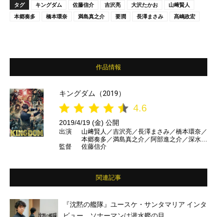
タグ
キングダム
佐藤信介
吉沢亮
大沢たかお
山﨑賢人
本郷奏多
橋本環奈
満島真之介
要潤
長澤まさみ
髙嶋政宏
作品情報
キングダム（2019）
4.6
2019/4/19 (金) 公開
出演
山﨑賢人／吉沢亮／長澤まさみ／橋本環奈／
本郷奏多／満島真之介／阿部進之介／深水元
監督
佐藤信介
基／高嶋政宏／要潤／橋本じゅん／坂口拓／
宇梶剛士／加藤雅也／石橋蓮司／大沢たかお
ほか
関連記事
『沈黙の艦隊』ユースケ・サンタマリア インタ
ビュー ソナーマンは潜水艦の目