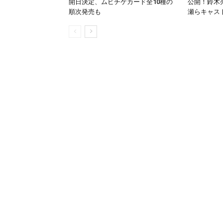
開日決定、ムビチケカード全10種の
公開！鈴木
順次発売も
瀬らキャス