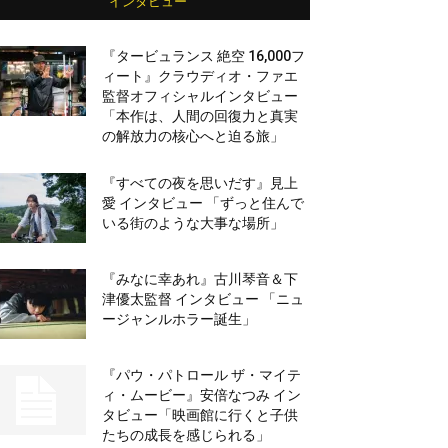
インタビュー
『タービュランス 絶空 16,000フ
ィート』クラウディオ・ファエ
監督オフィシャルインタビュー
「本作は、人間の回復力と真実
の解放力の核心へと迫る旅」
『すべての夜を思いだす』見上
愛 インタビュー 「ずっと住んで
いる街のような大事な場所」
『みなに幸あれ』古川琴音＆下
津優太監督 インタビュー 「ニュ
ージャンルホラー誕生」
『パウ・パトロール ザ・マイテ
ィ・ムービー』安倍なつみ イン
タビュー「映画館に行くと子供
たちの成長を感じられる」