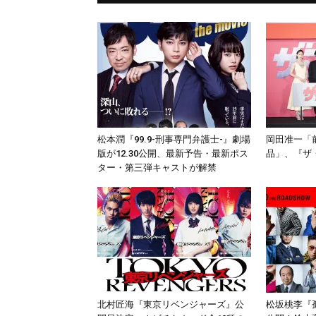
松本潤『99.9-刑事専門弁護士-』劇場
岡田准一「
版が12.30公開、最新予告・最新ポス
品」、『ザ
ター・第三弾キャストが解禁
北村匠海『東京リベンジャーズ』公
松坂桃李『