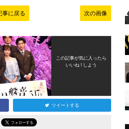
記事に戻る
次の画像
この記事が気に入ったら
いいね ! しよう
ツイートする
で