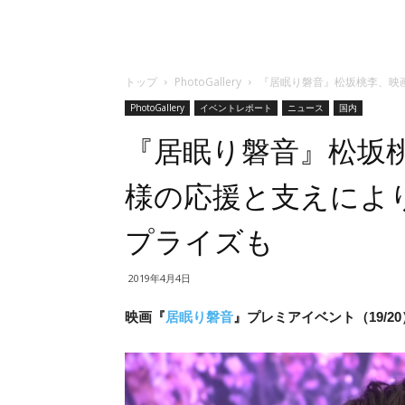
トップ
PhotoGallery
『居眠り磐音』松坂桃李、映
PhotoGallery
イベントレポート
ニュース
国内
『居眠り磐音』松坂
様の応援と支えによ
プライズも
2019年4月4日
映画『
居眠り磐音
』プレミアイベント（19/20