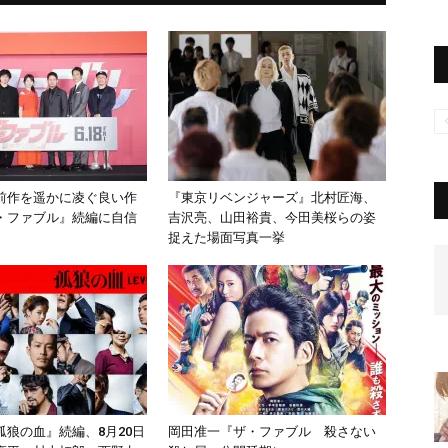
前作を遥かに凌ぐ良い作
『東京リベンジャーズ』北村匠海、
・ファブル』続編に自信
吉沢亮、山田裕貴、今田美桜らの姿
捉えた場面写真一挙
孤狼の血』続編、8月20日
岡田准一『ザ・ファブル 殺さない