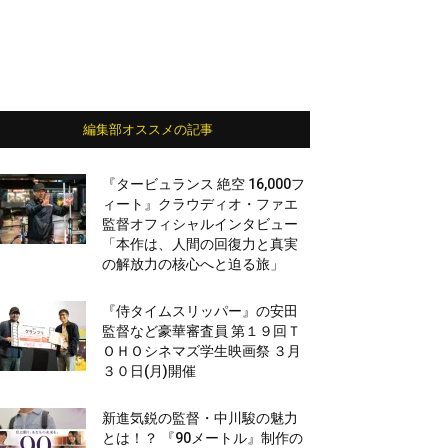
編集部オススメの記事
『タービュランス 絶空 16,000フ
ィート』クラウディオ・ファエ
監督オフィシャルインタビュー
「本作は、人間の回復力と真実
の解放力の核心へと迫る旅」
『侍タイムスリッパー』の安田
監督など豪華審査員 第１９回Ｔ
ＯＨＯシネマズ学生映画祭 ３月
３０日(月)開催
新進気鋭の監督・中川駿の魅力
とは！？ 『90メートル』制作の