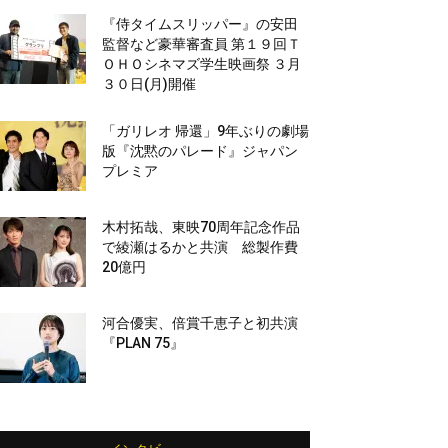
『侍タイムスリッパー』の安田
監督など豪華審査員 第１９回Ｔ
ＯＨＯシネマズ学生映画祭 ３月
３０日(月)開催
「ガリレオ 帰還」9年ぶりの劇場
版『沈黙のパレード』ジャパン
プレミア
木村拓哉、東映70周年記念作品
で綾瀬はるかと共演 総製作費
20億円
河合優実、倍賞千恵子と初共演
『PLAN 75』