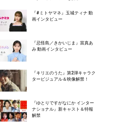
『#ミトヤマネ』玉城ティナ 動
画インタビュー
『忌怪島／きかいじま』當真あ
み 動画インタビュー
『キリエのうた』第2弾キャラク
タービジュアル＆映像解禁！
『ゆとりですがなにか インター
ナショナル』新キャスト＆特報
解禁