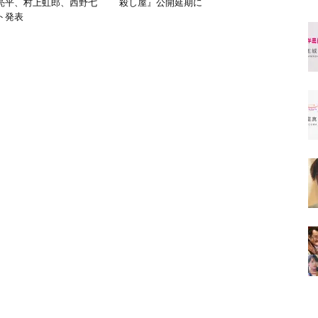
亮平、村上虹郎、西野七
殺し屋』公開延期に
ト発表