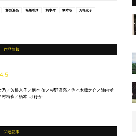
杉野遥亮
松坂桃李
柄本佑
柄本明
芳根京子
作品情報
4.5
文乃／芳根京子／柄本 佑／杉野遥亮／佐々木蔵之介／陣内孝
村梅雀／柄本 明 ほか
関連記事