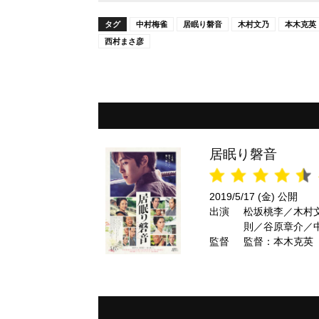
タグ
中村梅雀
居眠り磐音
木村文乃
本木克英
西村まさ彦
居眠り磐音
2019/5/17 (金) 公開
出演
松坂桃李／木村
則／谷原章介／中
監督
監督：本木克英