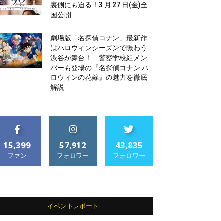
裏側にも迫る！3 月 27 日(金)全
国公開
劇場版「名探偵コナン」最新作
はハロウィンシーズンで賑わう
渋谷が舞台！ 警察学校組メン
バーも登場の『名探偵コナン ハ
ロウィンの花嫁』の魅力を徹底
解説
15,399
57,912
43,835
ファン
フォロワー
フォロワー
イベントレポート