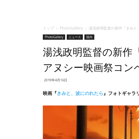
トップ
PhotoGallery
湯浅政明監督の新作『きみと
PhotoGallery
ニュース
国内
湯浅政明監督の新作
アヌシー映画祭コン
2019年4月16日
映画『
きみと、波にのれたら
』フォトギャラリ