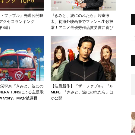
ザ・ファブル』先週公開映
『きみと、波にのれたら』片寄涼
約アクセスランキング
太、初海外映画祭でファンへ生歌披
月第4週）
露！アニメ最優秀作品賞受賞に喜び
川栄李奈『きみと、波にの
【注目新作】『ザ・ファブル』『X-
NERATIONSによる主題歌
MEN』『きみと、波にのれたら』ほ
ew Story」MVお披露目
か公開