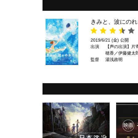
きみと、波にのれ
2019/6/21 (金) 公開
出演
【声の出演】片寄涼太
穂香／伊藤健太郎
監督
湯浅政明