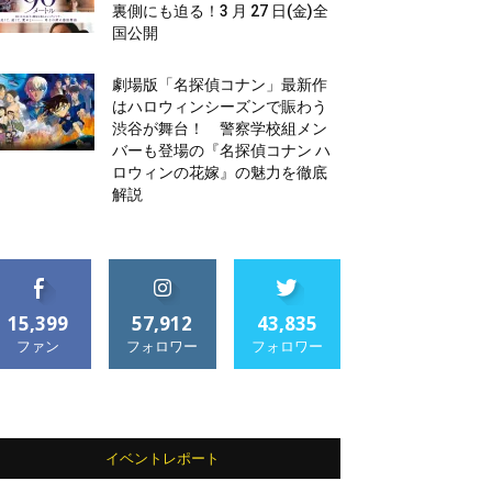
裏側にも迫る！3 月 27 日(金)全
国公開
劇場版「名探偵コナン」最新作
はハロウィンシーズンで賑わう
渋谷が舞台！ 警察学校組メン
バーも登場の『名探偵コナン ハ
ロウィンの花嫁』の魅力を徹底
解説
15,399
57,912
43,835
ファン
フォロワー
フォロワー
イベントレポート