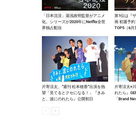
「日本沈没」湯浅政明監督がアニメ
第1位は『
化、シリーズが2020年にNetflix全世
画 初週予
界独占配信
TOP5（6
片寄涼太、“週刊 松本穂香”出演を熱
片寄涼太×
望「見てるとクセになる！」『きみ
れたら』GE
と、波にのれたら』公開初日
「Brand N