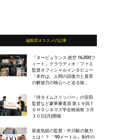
編集部オススメの記事
『タービュランス 絶空 16,000フ
ィート』クラウディオ・ファエ
監督オフィシャルインタビュー
「本作は、人間の回復力と真実
の解放力の核心へと迫る旅」
『侍タイムスリッパー』の安田
監督など豪華審査員 第１９回Ｔ
ＯＨＯシネマズ学生映画祭 ３月
３０日(月)開催
新進気鋭の監督・中川駿の魅力
とは！？ 『90メートル』制作の