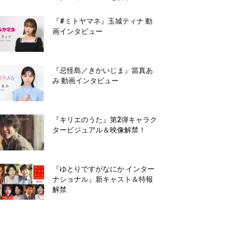
『#ミトヤマネ』玉城ティナ 動
画インタビュー
『忌怪島／きかいじま』當真あ
み 動画インタビュー
『キリエのうた』第2弾キャラク
タービジュアル＆映像解禁！
『ゆとりですがなにか インター
ナショナル』新キャスト＆特報
解禁