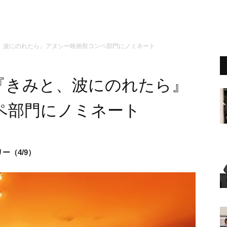
、波にのれたら』アヌシー映画祭コンペ部門にノミネート
『きみと、波にのれたら』
ペ部門にノミネート
ー（4/9）