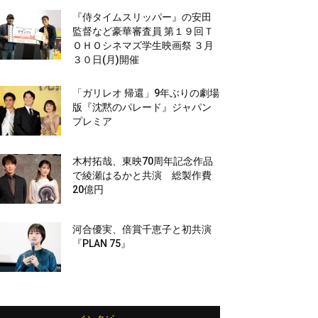
『侍タイムスリッパー』の安田
監督など豪華審査員 第１９回Ｔ
ＯＨＯシネマズ学生映画祭 ３月
３０日(月)開催
「ガリレオ 帰還」9年ぶりの劇場
版『沈黙のパレード』ジャパン
プレミア
木村拓哉、東映70周年記念作品
で綾瀬はるかと共演 総製作費
20億円
河合優実、倍賞千恵子と初共演
『PLAN 75』