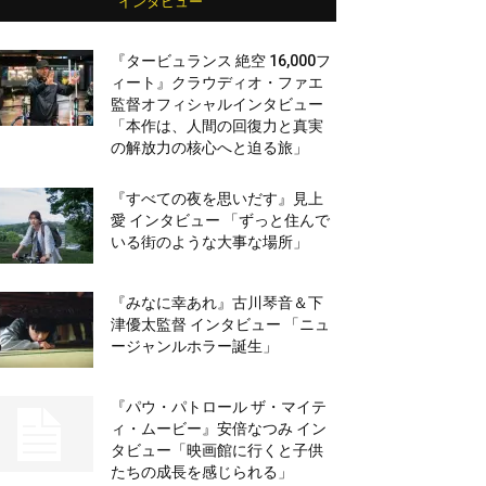
インタビュー
『タービュランス 絶空 16,000フ
ィート』クラウディオ・ファエ
監督オフィシャルインタビュー
「本作は、人間の回復力と真実
の解放力の核心へと迫る旅」
『すべての夜を思いだす』見上
愛 インタビュー 「ずっと住んで
いる街のような大事な場所」
『みなに幸あれ』古川琴音＆下
津優太監督 インタビュー 「ニュ
ージャンルホラー誕生」
『パウ・パトロール ザ・マイテ
ィ・ムービー』安倍なつみ イン
タビュー「映画館に行くと子供
たちの成長を感じられる」