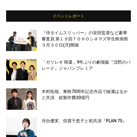
イベントレポート
『侍タイムスリッパー』の安田監督など豪華
審査員 第１９回ＴＯＨＯシネマズ学生映画祭
３月３０日(月)開催
「ガリレオ 帰還」9年ぶりの劇場版『沈黙のパ
レード』ジャパンプレミア
木村拓哉、東映70周年記念作品で綾瀬はるか
と共演 総製作費20億円
河合優実、倍賞千恵子と初共演『PLAN 75』