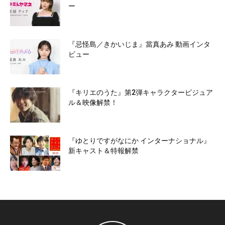
ー
『忌怪島／きかいじま』當真あみ 動画インタ
ビュー
『キリエのうた』第2弾キャラクタービジュア
ル＆映像解禁！
『ゆとりですがなにか インターナショナル』
新キャスト＆特報解禁