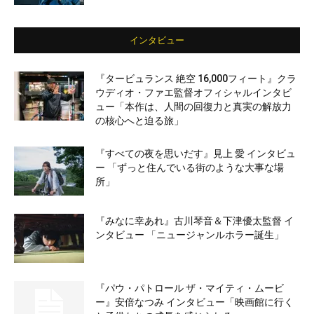
インタビュー
『タービュランス 絶空 16,000フィート』クラ
ウディオ・ファエ監督オフィシャルインタビ
ュー「本作は、人間の回復力と真実の解放力
の核心へと迫る旅」
『すべての夜を思いだす』見上 愛 インタビュ
ー 「ずっと住んでいる街のような大事な場
所」
『みなに幸あれ』古川琴音＆下津優太監督 イ
ンタビュー 「ニュージャンルホラー誕生」
『パウ・パトロール ザ・マイティ・ムービ
ー』安倍なつみ インタビュー「映画館に行く