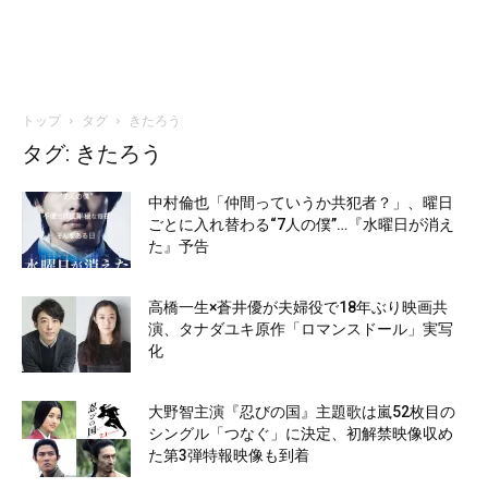
トップ
タグ
きたろう
タグ: きたろう
中村倫也「仲間っていうか共犯者？」、曜日
ごとに入れ替わる“7人の僕”…『水曜日が消え
た』予告
高橋一生×蒼井優が夫婦役で18年ぶり映画共
演、タナダユキ原作「ロマンスドール」実写
化
大野智主演『忍びの国』主題歌は嵐52枚目の
シングル「つなぐ」に決定、初解禁映像収め
た第3弾特報映像も到着