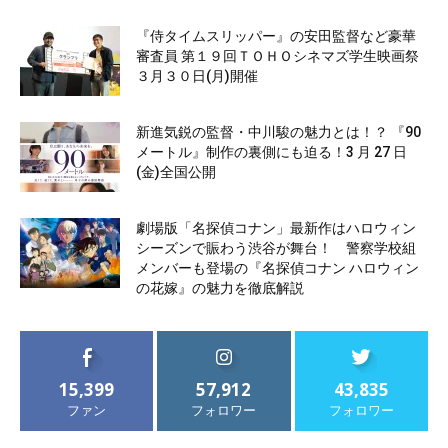
『侍タイムスリッパー』の安田監督など豪華
審査員 第１９回ＴＯＨＯシネマズ学生映画祭
３月３０日(月)開催
新進気鋭の監督・中川駿の魅力とは！？ 『90
メートル』制作の裏側にも迫る！3 月 27 日
(金)全国公開
劇場版「名探偵コナン」最新作はハロウィン
シーズンで賑わう渋谷が舞台！ 警察学校組
メンバーも登場の『名探偵コナン ハロウィン
の花嫁』の魅力を徹底解説
15,399
57,912
43,835
ファン
フォロワー
フォロワー