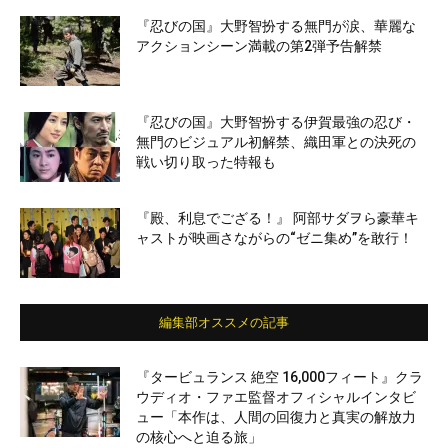
『忍びの国』大野智扮する無門が涙、華麗な
アクションシーン満載の第2弾予告解禁
『忍びの国』大野智扮する伊賀最強の忍び・
無門のビジュアル初解禁、織田軍との決死の
戦い切り取った特報も
『殿、利息でござる！』 阿部サダヲら豪華キ
ャストが映画さながらの“ゼニ集め”を敢行！
編集部オススメの記事
『タービュランス 絶空 16,000フィート』クラ
ウディオ・ファエ監督オフィシャルインタビ
ュー「本作は、人間の回復力と真実の解放力
の核心へと迫る旅」