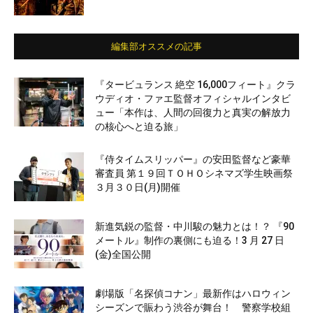
編集部オススメの記事
『タービュランス 絶空 16,000フィート』クラ
ウディオ・ファエ監督オフィシャルインタビ
ュー「本作は、人間の回復力と真実の解放力
の核心へと迫る旅」
『侍タイムスリッパー』の安田監督など豪華
審査員 第１９回ＴＯＨＯシネマズ学生映画祭
３月３０日(月)開催
新進気鋭の監督・中川駿の魅力とは！？ 『90
メートル』制作の裏側にも迫る！3 月 27 日
(金)全国公開
劇場版「名探偵コナン」最新作はハロウィン
シーズンで賑わう渋谷が舞台！ 警察学校組