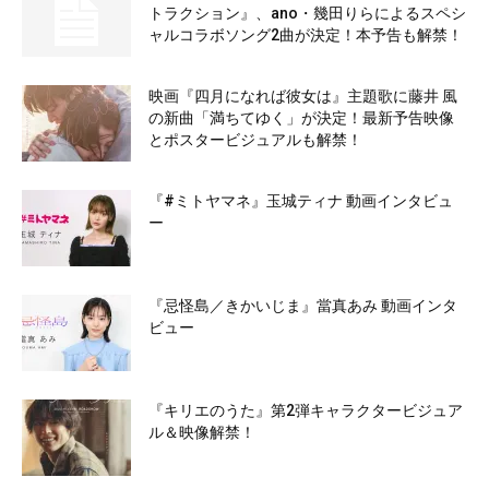
トラクション』、ano・幾田りらによるスペシ
ャルコラボソング2曲が決定！本予告も解禁！
映画『四月になれば彼女は』主題歌に藤井 風
の新曲「満ちてゆく」が決定！最新予告映像
とポスタービジュアルも解禁！
『#ミトヤマネ』玉城ティナ 動画インタビュ
ー
『忌怪島／きかいじま』當真あみ 動画インタ
ビュー
『キリエのうた』第2弾キャラクタービジュア
ル＆映像解禁！