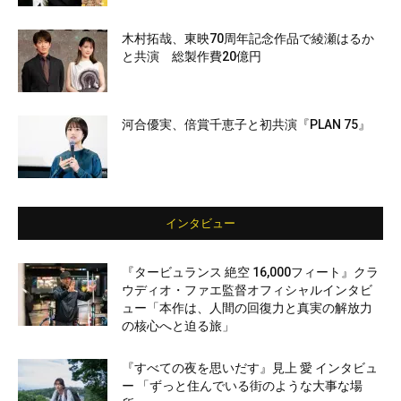
木村拓哉、東映70周年記念作品で綾瀬はるか
と共演 総製作費20億円
河合優実、倍賞千恵子と初共演『PLAN 75』
インタビュー
『タービュランス 絶空 16,000フィート』クラ
ウディオ・ファエ監督オフィシャルインタビ
ュー「本作は、人間の回復力と真実の解放力
の核心へと迫る旅」
『すべての夜を思いだす』見上 愛 インタビュ
ー 「ずっと住んでいる街のような大事な場