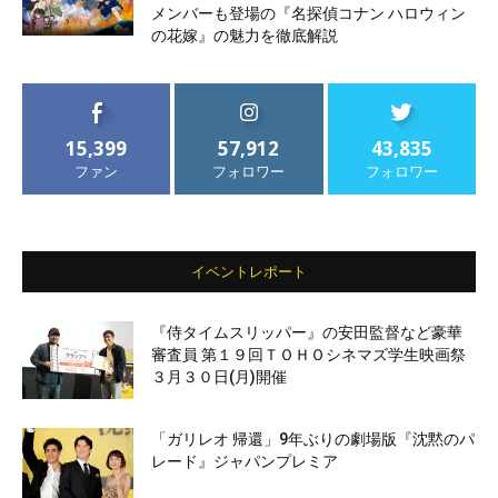
メンバーも登場の『名探偵コナン ハロウィン
の花嫁』の魅力を徹底解説
15,399
57,912
43,835
ファン
フォロワー
フォロワー
イベントレポート
『侍タイムスリッパー』の安田監督など豪華
審査員 第１９回ＴＯＨＯシネマズ学生映画祭
３月３０日(月)開催
「ガリレオ 帰還」9年ぶりの劇場版『沈黙のパ
レード』ジャパンプレミア