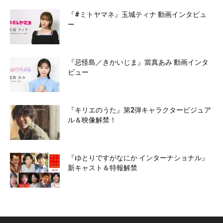
『#ミトヤマネ』玉城ティナ 動画インタビュ
ー
『忌怪島／きかいじま』當真あみ 動画インタ
ビュー
『キリエのうた』第2弾キャラクタービジュア
ル＆映像解禁！
『ゆとりですがなにか インターナショナル』
新キャスト＆特報解禁