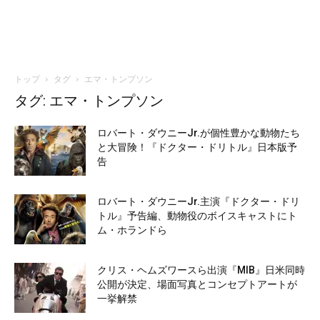
トップ
タグ
エマ・トンプソン
タグ: エマ・トンプソン
ロバート・ダウニーJr.が個性豊かな動物たち
と大冒険！『ドクター・ドリトル』日本版予
告
ロバート・ダウニーJr.主演『ドクター・ドリ
トル』予告編、動物役のボイスキャストにト
ム・ホランドら
クリス・ヘムズワースら出演『MIB』日米同時
公開が決定、場面写真とコンセプトアートが
一挙解禁