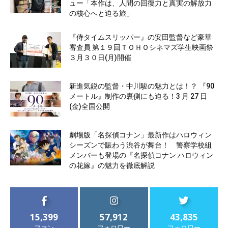
ュー「本作は、人間の回復力と真実の解放力
の核心へと迫る旅」
『侍タイムスリッパー』の安田監督など豪華
審査員 第１９回ＴＯＨＯシネマズ学生映画祭
３月３０日(月)開催
新進気鋭の監督・中川駿の魅力とは！？ 『90
メートル』制作の裏側にも迫る！3 月 27 日
(金)全国公開
劇場版「名探偵コナン」最新作はハロウィン
シーズンで賑わう渋谷が舞台！ 警察学校組
メンバーも登場の『名探偵コナン ハロウィン
の花嫁』の魅力を徹底解説
15,399
57,912
43,835
ファン
フォロワー
フォロワー