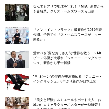
なんでもアリで地球を守れ！『MIB』新作から
予告解禁、クリス・ヘムズワースら出演
『メン・イン・ブラック』最新作が2019年夏
公開、予告でクリス・ヘムズワースが「ソー
来るか」
愛すべき“変なおっさん”が世界を救う！？Mr.
ビーン俳優が大暴れ『ジョニー・イングリッ
シュ』新作から予告解禁
“Mr.ビーン”の俳優が主演務める『ジョニー・
イングリッシュ』6年ぶり新作が日本上陸！
『美女と野獣』ルミエールやポット夫人、お
城の住人キャラクターポスターが一挙解禁！