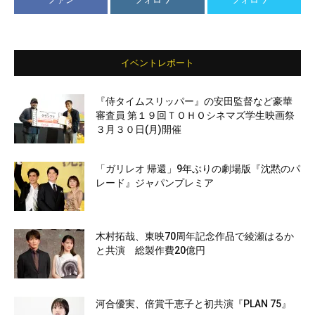
イベントレポート
『侍タイムスリッパー』の安田監督など豪華
審査員 第１９回ＴＯＨＯシネマズ学生映画祭
３月３０日(月)開催
「ガリレオ 帰還」9年ぶりの劇場版『沈黙のパ
レード』ジャパンプレミア
木村拓哉、東映70周年記念作品で綾瀬はるか
と共演 総製作費20億円
河合優実、倍賞千恵子と初共演『PLAN 75』