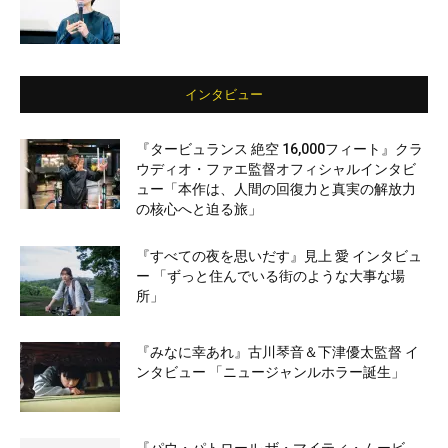
インタビュー
『タービュランス 絶空 16,000フィート』クラ
ウディオ・ファエ監督オフィシャルインタビ
ュー「本作は、人間の回復力と真実の解放力
の核心へと迫る旅」
『すべての夜を思いだす』見上 愛 インタビュ
ー 「ずっと住んでいる街のような大事な場
所」
『みなに幸あれ』古川琴音＆下津優太監督 イ
ンタビュー 「ニュージャンルホラー誕生」