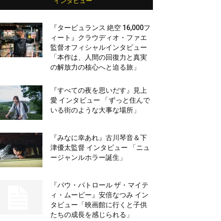
インタビュー
『タービュランス 絶空 16,000フ
ィート』クラウディオ・ファエ
監督オフィシャルインタビュー
「本作は、人間の回復力と真実
の解放力の核心へと迫る旅」
『すべての夜を思いだす』見上
愛 インタビュー 「ずっと住んで
いる街のような大事な場所」
『みなに幸あれ』古川琴音＆下
津優太監督 インタビュー 「ニュ
ージャンルホラー誕生」
『パウ・パトロール ザ・マイテ
ィ・ムービー』安倍なつみ イン
タビュー「映画館に行くと子供
たちの成長を感じられる」