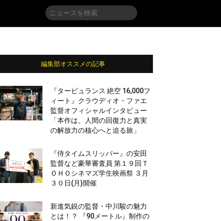
編集部オススメの記事
『タービュランス 絶空 16,000フ
ィート』クラウディオ・ファエ
監督オフィシャルインタビュー
「本作は、人間の回復力と真実
の解放力の核心へと迫る旅」
『侍タイムスリッパー』の安田
監督など豪華審査員 第１９回Ｔ
ＯＨＯシネマズ学生映画祭 ３月
３０日(月)開催
新進気鋭の監督・中川駿の魅力
とは！？ 『90メートル』制作の