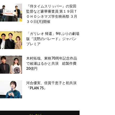
『侍タイムスリッパー』の安田
監督など豪華審査員 第１９回Ｔ
ＯＨＯシネマズ学生映画祭 ３月
３０日(月)開催
「ガリレオ 帰還」9年ぶりの劇場
版『沈黙のパレード』ジャパン
プレミア
木村拓哉、東映70周年記念作品
で綾瀬はるかと共演 総製作費
20億円
河合優実、倍賞千恵子と初共演
『PLAN 75』