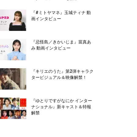
『#ミトヤマネ』玉城ティナ 動
画インタビュー
『忌怪島／きかいじま』當真あ
み 動画インタビュー
『キリエのうた』第2弾キャラク
タービジュアル＆映像解禁！
『ゆとりですがなにか インター
ナショナル』新キャスト＆特報
解禁