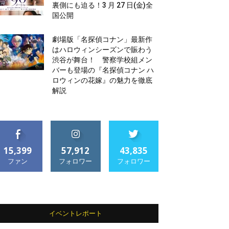
裏側にも迫る！3 月 27 日(金)全
国公開
劇場版「名探偵コナン」最新作
はハロウィンシーズンで賑わう
渋谷が舞台！ 警察学校組メン
バーも登場の『名探偵コナン ハ
ロウィンの花嫁』の魅力を徹底
解説
15,399
57,912
43,835
ファン
フォロワー
フォロワー
イベントレポート