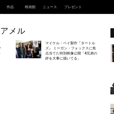
作品
映画館
ニュース
プレゼント
・アメル
ァ
マイケル・ベイ製作『タートル
ク
ズ』 ミーガン・フォックスに焦
公
点当てた特別映像公開「4兄弟の
絆を大事に描いてる」
』
、