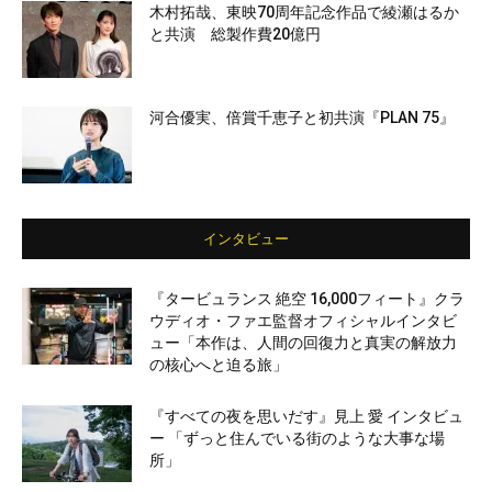
木村拓哉、東映70周年記念作品で綾瀬はるか
と共演 総製作費20億円
河合優実、倍賞千恵子と初共演『PLAN 75』
インタビュー
『タービュランス 絶空 16,000フィート』クラ
ウディオ・ファエ監督オフィシャルインタビ
ュー「本作は、人間の回復力と真実の解放力
の核心へと迫る旅」
『すべての夜を思いだす』見上 愛 インタビュ
ー 「ずっと住んでいる街のような大事な場
所」