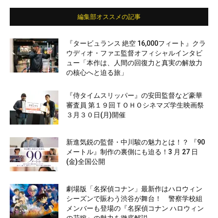
編集部オススメの記事
『タービュランス 絶空 16,000フィート』クラ
ウディオ・ファエ監督オフィシャルインタビ
ュー「本作は、人間の回復力と真実の解放力
の核心へと迫る旅」
『侍タイムスリッパー』の安田監督など豪華
審査員 第１９回ＴＯＨＯシネマズ学生映画祭
３月３０日(月)開催
新進気鋭の監督・中川駿の魅力とは！？ 『90
メートル』制作の裏側にも迫る！3 月 27 日
(金)全国公開
劇場版「名探偵コナン」最新作はハロウィン
シーズンで賑わう渋谷が舞台！ 警察学校組
メンバーも登場の『名探偵コナン ハロウィン