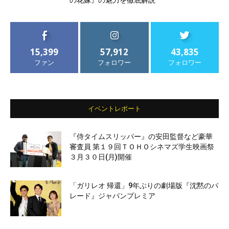
の花嫁』の魅力を徹底解説
15,399
57,912
43,835
ファン
フォロワー
フォロワー
イベントレポート
『侍タイムスリッパー』の安田監督など豪華
審査員 第１９回ＴＯＨＯシネマズ学生映画祭
３月３０日(月)開催
「ガリレオ 帰還」9年ぶりの劇場版『沈黙のパ
レード』ジャパンプレミア