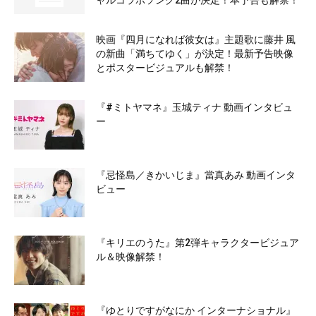
ャルコラボソング2曲が決定！本予告も解禁！
映画『四月になれば彼女は』主題歌に藤井 風
の新曲「満ちてゆく」が決定！最新予告映像
とポスタービジュアルも解禁！
『#ミトヤマネ』玉城ティナ 動画インタビュ
ー
『忌怪島／きかいじま』當真あみ 動画インタ
ビュー
『キリエのうた』第2弾キャラクタービジュア
ル＆映像解禁！
『ゆとりですがなにか インターナショナル』