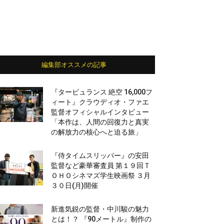
編集部オススメの記事
『タービュランス 絶空 16,000フ
ィート』クラウディオ・ファエ
監督オフィシャルインタビュー
「本作は、人間の回復力と真実
の解放力の核心へと迫る旅」
『侍タイムスリッパー』の安田
監督など豪華審査員 第１９回Ｔ
ＯＨＯシネマズ学生映画祭 ３月
３０日(月)開催
新進気鋭の監督・中川駿の魅力
とは！？ 『90メートル』制作の