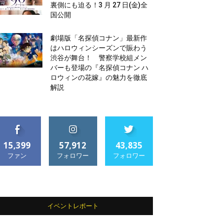
裏側にも迫る！3 月 27 日(金)全
国公開
劇場版「名探偵コナン」最新作
はハロウィンシーズンで賑わう
渋谷が舞台！ 警察学校組メン
バーも登場の『名探偵コナン ハ
ロウィンの花嫁』の魅力を徹底
解説
15,399
57,912
43,835
ファン
フォロワー
フォロワー
イベントレポート