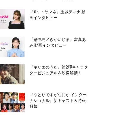
『#ミトヤマネ』玉城ティナ 動
画インタビュー
『忌怪島／きかいじま』當真あ
み 動画インタビュー
『キリエのうた』第2弾キャラク
タービジュアル＆映像解禁！
『ゆとりですがなにか インター
ナショナル』新キャスト＆特報
解禁