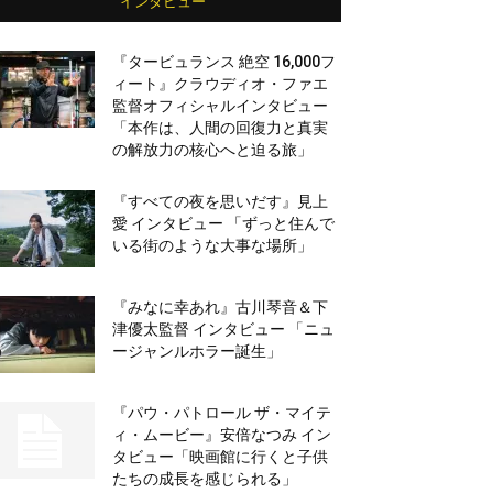
インタビュー
『タービュランス 絶空 16,000フ
ィート』クラウディオ・ファエ
監督オフィシャルインタビュー
「本作は、人間の回復力と真実
の解放力の核心へと迫る旅」
『すべての夜を思いだす』見上
愛 インタビュー 「ずっと住んで
いる街のような大事な場所」
『みなに幸あれ』古川琴音＆下
津優太監督 インタビュー 「ニュ
ージャンルホラー誕生」
『パウ・パトロール ザ・マイテ
ィ・ムービー』安倍なつみ イン
タビュー「映画館に行くと子供
たちの成長を感じられる」