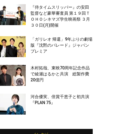
『侍タイムスリッパー』の安田
監督など豪華審査員 第１９回Ｔ
ＯＨＯシネマズ学生映画祭 ３月
３０日(月)開催
「ガリレオ 帰還」9年ぶりの劇場
版『沈黙のパレード』ジャパン
プレミア
木村拓哉、東映70周年記念作品
で綾瀬はるかと共演 総製作費
20億円
河合優実、倍賞千恵子と初共演
『PLAN 75』