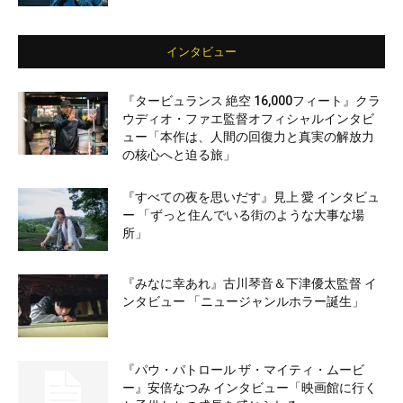
インタビュー
『タービュランス 絶空 16,000フィート』クラ
ウディオ・ファエ監督オフィシャルインタビ
ュー「本作は、人間の回復力と真実の解放力
の核心へと迫る旅」
『すべての夜を思いだす』見上 愛 インタビュ
ー 「ずっと住んでいる街のような大事な場
所」
『みなに幸あれ』古川琴音＆下津優太監督 イ
ンタビュー 「ニュージャンルホラー誕生」
『パウ・パトロール ザ・マイティ・ムービ
ー』安倍なつみ インタビュー「映画館に行く