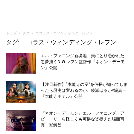
トップ
タグ
ニコラス・ウィンディング・レフン
タグ: ニコラス・ウィンディング・レフン
エル・ファニング新境地、美にとり憑かれた
悪夢描くN.W.レフン監督作『ネオン・デーモ
ン』公開
【注目新作】“本能寺の変”を信長が知ってしま
ったら歴史は変わるのか、綾瀬はるか×堤真一
『本能寺ホテル』公開
『ネオン・デーモン』エル・ファニング、ア
ビー・リーら怪しくも可憐な姿捉えた場面写
真一挙解禁