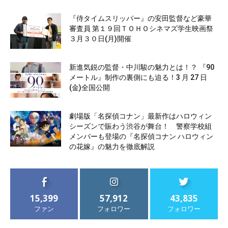
『侍タイムスリッパー』の安田監督など豪華
審査員 第１９回ＴＯＨＯシネマズ学生映画祭
３月３０日(月)開催
新進気鋭の監督・中川駿の魅力とは！？ 『90
メートル』制作の裏側にも迫る！3 月 27 日
(金)全国公開
劇場版「名探偵コナン」最新作はハロウィン
シーズンで賑わう渋谷が舞台！ 警察学校組
メンバーも登場の『名探偵コナン ハロウィン
の花嫁』の魅力を徹底解説
15,399
57,912
43,835
ファン
フォロワー
フォロワー