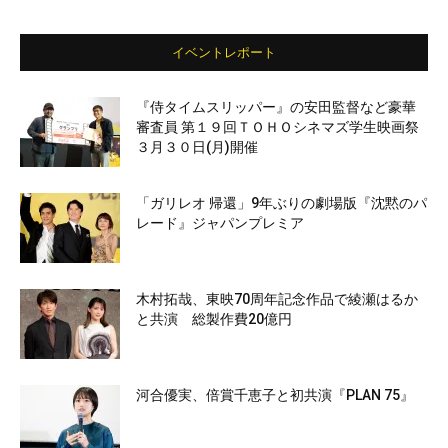
イベントレポート
『侍タイムスリッパー』の安田監督など豪華
審査員 第１９回ＴＯＨＯシネマズ学生映画祭
３月３０日(月)開催
「ガリレオ 帰還」9年ぶりの劇場版『沈黙のパ
レード』ジャパンプレミア
木村拓哉、東映70周年記念作品で綾瀬はるか
と共演 総製作費20億円
河合優実、倍賞千恵子と初共演『PLAN 75』