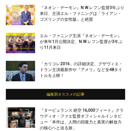
『ネオン・デーモン』N.W.レフン監督3年ぶり
来日、主演エル・ファニングは「ライアン・
ゴズリングの女性版」と絶賛
エル・ファニング主演『ネオン・デーモン』
が来年1月公開決定、N.W.レフン監督が3年ぶ
り11月来日
「カリコレ2016」の詳細決定、グザヴィエ・
ドラン主演最新作や『アメリ』など全48タイ
トルを上映！
編集部オススメの記事
『タービュランス 絶空 16,000フィート』クラ
ウディオ・ファエ監督オフィシャルインタビ
ュー「本作は、人間の回復力と真実の解放力
の核心へと迫る旅」