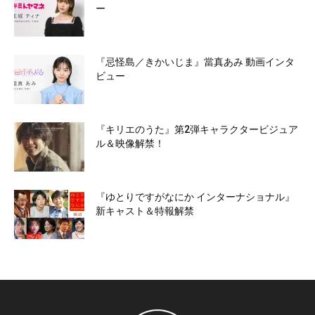
ー
『忌怪島／きかいじま』當真あみ 動画インタ
ビュー
『キリエのうた』第2弾キャラクタービジュア
ル＆映像解禁！
『ゆとりですがなにか インターナショナル』
新キャスト＆特報解禁