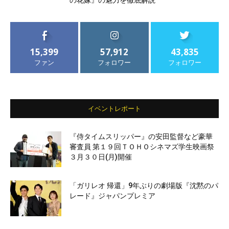
の花嫁』の魅力を徹底解説
15,399
57,912
43,835
ファン
フォロワー
フォロワー
イベントレポート
『侍タイムスリッパー』の安田監督など豪華
審査員 第１９回ＴＯＨＯシネマズ学生映画祭
３月３０日(月)開催
「ガリレオ 帰還」9年ぶりの劇場版『沈黙のパ
レード』ジャパンプレミア