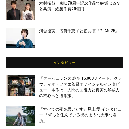
木村拓哉、東映70周年記念作品で綾瀬はるか
と共演 総製作費20億円
河合優実、倍賞千恵子と初共演『PLAN 75』
インタビュー
『タービュランス 絶空 16,000フィート』クラ
ウディオ・ファエ監督オフィシャルインタビ
ュー「本作は、人間の回復力と真実の解放力
の核心へと迫る旅」
『すべての夜を思いだす』見上 愛 インタビュ
ー 「ずっと住んでいる街のような大事な場
所」