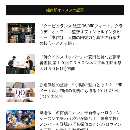
編集部オススメの記事
『タービュランス 絶空 16,000フィート』クラ
ウディオ・ファエ監督オフィシャルインタビ
ュー「本作は、人間の回復力と真実の解放力
の核心へと迫る旅」
『侍タイムスリッパー』の安田監督など豪華
審査員 第１９回ＴＯＨＯシネマズ学生映画祭
３月３０日(月)開催
新進気鋭の監督・中川駿の魅力とは！？ 『90
メートル』制作の裏側にも迫る！3 月 27 日
(金)全国公開
劇場版「名探偵コナン」最新作はハロウィン
シーズンで賑わう渋谷が舞台！ 警察学校組
メンバーも登場の『名探偵コナン ハロウィン