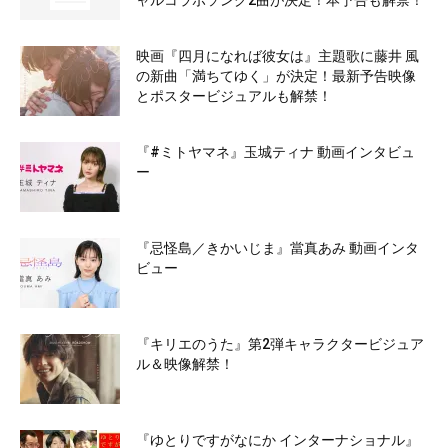
ャルコラボソング2曲が決定！本予告も解禁！
映画『四月になれば彼女は』主題歌に藤井 風
の新曲「満ちてゆく」が決定！最新予告映像
とポスタービジュアルも解禁！
『#ミトヤマネ』玉城ティナ 動画インタビュ
ー
『忌怪島／きかいじま』當真あみ 動画インタ
ビュー
『キリエのうた』第2弾キャラクタービジュア
ル＆映像解禁！
『ゆとりですがなにか インターナショナル』