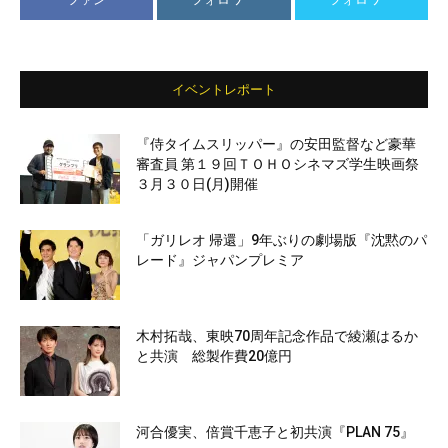
イベントレポート
『侍タイムスリッパー』の安田監督など豪華
審査員 第１９回ＴＯＨＯシネマズ学生映画祭
３月３０日(月)開催
「ガリレオ 帰還」9年ぶりの劇場版『沈黙のパ
レード』ジャパンプレミア
木村拓哉、東映70周年記念作品で綾瀬はるか
と共演 総製作費20億円
河合優実、倍賞千恵子と初共演『PLAN 75』