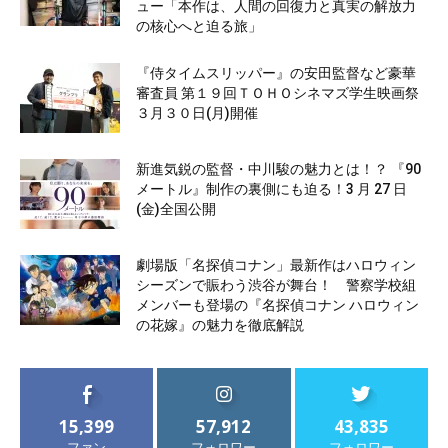
ュー「本作は、人間の回復力と真実の解放力
の核心へと迫る旅」
『侍タイムスリッパー』の安田監督など豪華
審査員 第１９回ＴＯＨＯシネマズ学生映画祭
３月３０日(月)開催
新進気鋭の監督・中川駿の魅力とは！？ 『90
メートル』制作の裏側にも迫る！3 月 27 日
(金)全国公開
劇場版「名探偵コナン」最新作はハロウィン
シーズンで賑わう渋谷が舞台！ 警察学校組
メンバーも登場の『名探偵コナン ハロウィン
の花嫁』の魅力を徹底解説
15,399
57,912
43,835
ファン
フォロワー
フォロワー