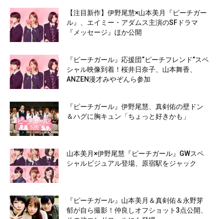
【注目新作】伊野尾慧×山本美月『ピーチガー
ル』、エイミー・アダムス主演のSFドラマ
『メッセージ』ほか公開
『ピーチガール』応援団“ピーチフレンド”スペ
シャル映像到着！桜井日奈子、山本舞香、
ANZEN漫才みやぞんら参加
『ピーチガール』伊野尾慧、真剣佑の壁ドン
＆ハグに胸キュン「ちょっと好きかも」
山本美月×伊野尾慧『ピーチガール』GWスペ
シャルビジュアル登場、原宿駅をジャック
『ピーチガール』山本美月＆真剣佑＆永野芽
郁が自ら撮影！仲良しオフショット3点公開、