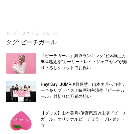
トップ
タグ
ピーチガール
タグ: ピーチガール
『ピーチガール』興収ランキング1位&満足度
90%越えを”カーリー・レイ・ジェプセン”が撮
り下ろしショットでお祝い
Hey! Say! JUMP伊野尾慧、山本美月へ自作ケ
ーキをサプライズ！映画初主演作『ピーチガ
ール』封切りに万感の想い
【グッズ】山本美月×伊野尾慧Ｗ主演『ピーチ
ガール』オリジナルピーチミラープレゼント
☆