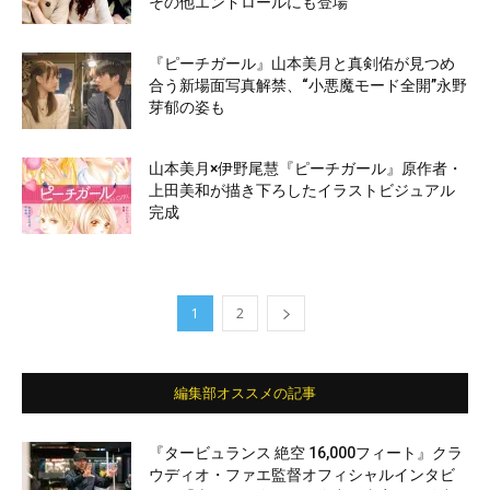
その他エンドロールにも登場
『ピーチガール』山本美月と真剣佑が見つめ
合う新場面写真解禁、“小悪魔モード全開”永野
芽郁の姿も
山本美月×伊野尾慧『ピーチガール』原作者・
上田美和が描き下ろしたイラストビジュアル
完成
1
2
編集部オススメの記事
『タービュランス 絶空 16,000フィート』クラ
ウディオ・ファエ監督オフィシャルインタビ