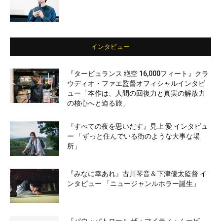
インタビュー
『タービュランス 絶空 16,000フィート』クラ
ウディオ・ファエ監督オフィシャルインタビ
ュー「本作は、人間の回復力と真実の解放力
の核心へと迫る旅」
『すべての夜を思いだす』見上 愛 インタビュ
ー 「ずっと住んでいる街のような大事な場
所」
『みなに幸あれ』古川琴音＆下津優太監督 イ
ンタビュー 「ニュージャンルホラー誕生」