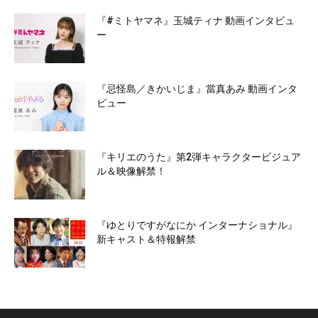
『#ミトヤマネ』玉城ティナ 動画インタビュ
ー
『忌怪島／きかいじま』當真あみ 動画インタ
ビュー
『キリエのうた』第2弾キャラクタービジュア
ル＆映像解禁！
『ゆとりですがなにか インターナショナル』
新キャスト＆特報解禁