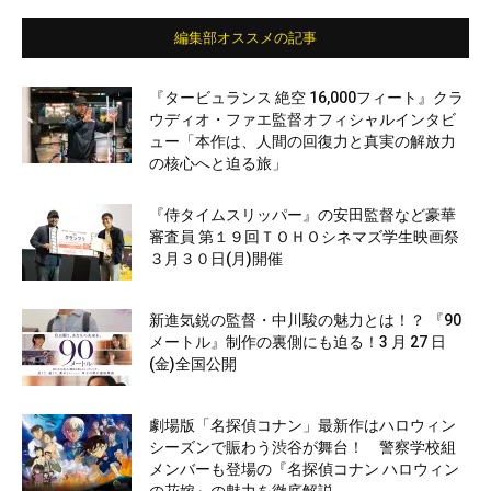
編集部オススメの記事
『タービュランス 絶空 16,000フィート』クラ
ウディオ・ファエ監督オフィシャルインタビ
ュー「本作は、人間の回復力と真実の解放力
の核心へと迫る旅」
『侍タイムスリッパー』の安田監督など豪華
審査員 第１９回ＴＯＨＯシネマズ学生映画祭
３月３０日(月)開催
新進気鋭の監督・中川駿の魅力とは！？ 『90
メートル』制作の裏側にも迫る！3 月 27 日
(金)全国公開
劇場版「名探偵コナン」最新作はハロウィン
シーズンで賑わう渋谷が舞台！ 警察学校組
メンバーも登場の『名探偵コナン ハロウィン