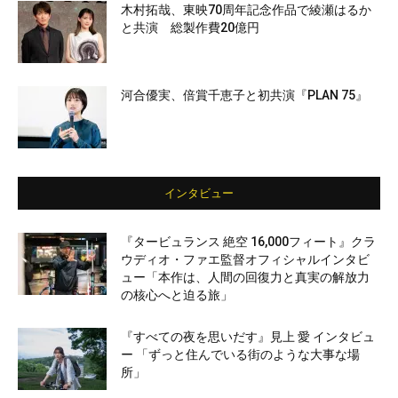
木村拓哉、東映70周年記念作品で綾瀬はるか
と共演 総製作費20億円
河合優実、倍賞千恵子と初共演『PLAN 75』
インタビュー
『タービュランス 絶空 16,000フィート』クラ
ウディオ・ファエ監督オフィシャルインタビ
ュー「本作は、人間の回復力と真実の解放力
の核心へと迫る旅」
『すべての夜を思いだす』見上 愛 インタビュ
ー 「ずっと住んでいる街のような大事な場
所」