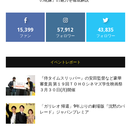
の花嫁』の魅力を徹底解説
15,399
57,912
43,835
ファン
フォロワー
フォロワー
イベントレポート
『侍タイムスリッパー』の安田監督など豪華
審査員 第１９回ＴＯＨＯシネマズ学生映画祭
３月３０日(月)開催
「ガリレオ 帰還」9年ぶりの劇場版『沈黙のパ
レード』ジャパンプレミア