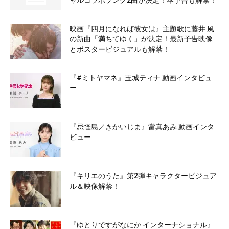
ャルコラボソング2曲が決定！本予告も解禁！
映画『四月になれば彼女は』主題歌に藤井 風
の新曲「満ちてゆく」が決定！最新予告映像
とポスタービジュアルも解禁！
『#ミトヤマネ』玉城ティナ 動画インタビュ
ー
『忌怪島／きかいじま』當真あみ 動画インタ
ビュー
『キリエのうた』第2弾キャラクタービジュア
ル＆映像解禁！
『ゆとりですがなにか インターナショナル』