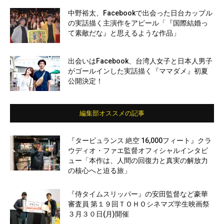
中野裕太、Facebookで出会った日台カップル
の実話描く主演作をアピール「『国際結婚っ
て素敵だな』と思えるような作品」
出会いはFacebook、台湾人女子と日本人男子
がゴールインした実話描く『ママダメ』初夏
公開決定！
編集部オススメの記事
『タービュランス 絶空 16,000フィート』クラ
ウディオ・ファエ監督オフィシャルインタビ
ュー「本作は、人間の回復力と真実の解放力
の核心へと迫る旅」
『侍タイムスリッパー』の安田監督など豪華
審査員 第１９回ＴＯＨＯシネマズ学生映画祭
３月３０日(月)開催