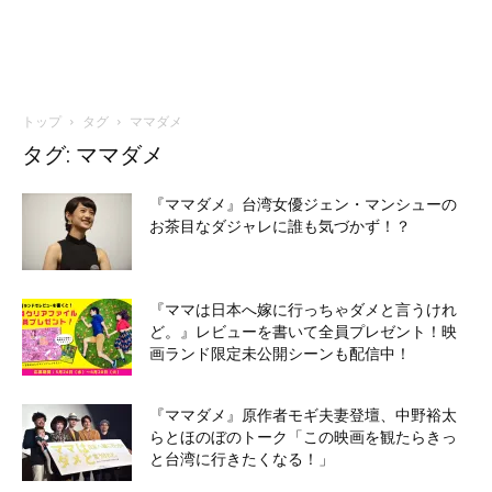
トップ
タグ
ママダメ
タグ: ママダメ
『ママダメ』台湾女優ジェン・マンシューの
お茶目なダジャレに誰も気づかず！？
『ママは日本へ嫁に行っちゃダメと言うけれ
ど。』レビューを書いて全員プレゼント！映
画ランド限定未公開シーンも配信中！
『ママダメ』原作者モギ夫妻登壇、中野裕太
らとほのぼのトーク「この映画を観たらきっ
と台湾に行きたくなる！」