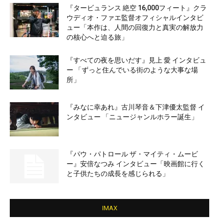
『タービュランス 絶空 16,000フィート』クラ
ウディオ・ファエ監督オフィシャルインタビ
ュー「本作は、人間の回復力と真実の解放力
の核心へと迫る旅」
『すべての夜を思いだす』見上 愛 インタビュ
ー 「ずっと住んでいる街のような大事な場
所」
『みなに幸あれ』古川琴音＆下津優太監督 イ
ンタビュー 「ニュージャンルホラー誕生」
『パウ・パトロール ザ・マイティ・ムービ
ー』安倍なつみ インタビュー「映画館に行く
と子供たちの成長を感じられる」
IMAX