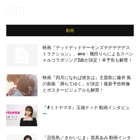
動画
映画『デッドデッドデーモンズデデデデデス
トラクション』、ano・幾田りらによるスペシ
ャルコラボソング2曲が決定！本予告も解禁！
映画『四月になれば彼女は』主題歌に藤井 風
の新曲「満ちてゆく」が決定！最新予告映像
とポスタービジュアルも解禁！
『#ミトヤマネ』玉城ティナ 動画インタビュ
ー
『忌怪島／きかいじま』當真あみ 動画インタ