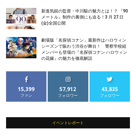
新進気鋭の監督・中川駿の魅力とは！？ 『90
メートル』制作の裏側にも迫る！3 月 27 日
(金)全国公開
劇場版「名探偵コナン」最新作はハロウィン
シーズンで賑わう渋谷が舞台！ 警察学校組
メンバーも登場の『名探偵コナン ハロウィン
の花嫁』の魅力を徹底解説
15,399
57,912
43,835
ファン
フォロワー
フォロワー
イベントレポート