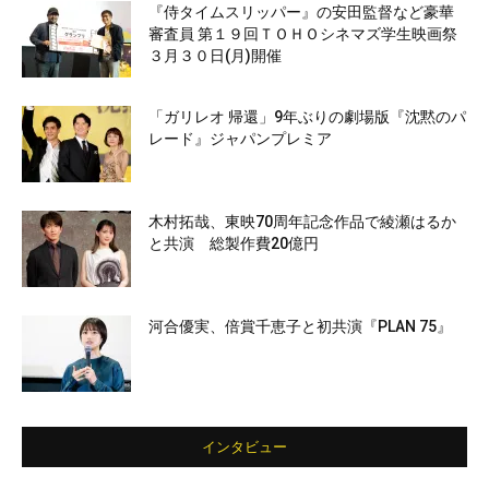
『侍タイムスリッパー』の安田監督など豪華
審査員 第１９回ＴＯＨＯシネマズ学生映画祭
３月３０日(月)開催
「ガリレオ 帰還」9年ぶりの劇場版『沈黙のパ
レード』ジャパンプレミア
木村拓哉、東映70周年記念作品で綾瀬はるか
と共演 総製作費20億円
河合優実、倍賞千恵子と初共演『PLAN 75』
インタビュー