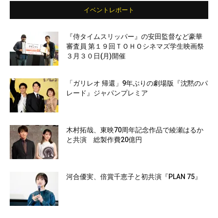
イベントレポート
『侍タイムスリッパー』の安田監督など豪華
審査員 第１９回ＴＯＨＯシネマズ学生映画祭
３月３０日(月)開催
「ガリレオ 帰還」9年ぶりの劇場版『沈黙のパ
レード』ジャパンプレミア
木村拓哉、東映70周年記念作品で綾瀬はるか
と共演 総製作費20億円
河合優実、倍賞千恵子と初共演『PLAN 75』