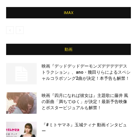
IMAX
動画
映画『デッドデッドデーモンズデデデデデス
トラクション』、ano・幾田りらによるスペシ
ャルコラボソング2曲が決定！本予告も解禁！
映画『四月になれば彼女は』主題歌に藤井 風
の新曲「満ちてゆく」が決定！最新予告映像
とポスタービジュアルも解禁！
『#ミトヤマネ』玉城ティナ 動画インタビュ
ー