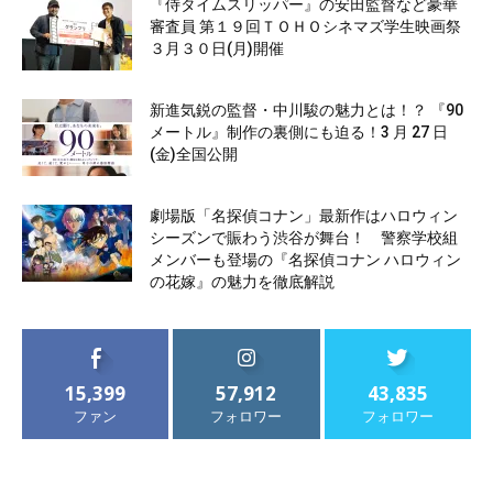
『侍タイムスリッパー』の安田監督など豪華
審査員 第１９回ＴＯＨＯシネマズ学生映画祭
３月３０日(月)開催
新進気鋭の監督・中川駿の魅力とは！？ 『90
メートル』制作の裏側にも迫る！3 月 27 日
(金)全国公開
劇場版「名探偵コナン」最新作はハロウィン
シーズンで賑わう渋谷が舞台！ 警察学校組
メンバーも登場の『名探偵コナン ハロウィン
の花嫁』の魅力を徹底解説
15,399
57,912
43,835
ファン
フォロワー
フォロワー