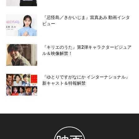
『忌怪島／きかいじま』當真あみ 動画インタ
ビュー
『キリエのうた』第2弾キャラクタービジュア
ル＆映像解禁！
『ゆとりですがなにか インターナショナル』
新キャスト＆特報解禁