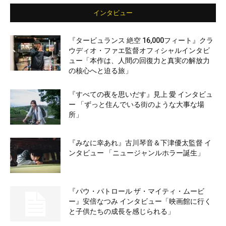
インタビュー
『タービュランス 絶空 16,000フィート』クラ
ウディオ・ファエ監督オフィシャルインタビ
ュー「本作は、人間の回復力と真実の解放力
の核心へと迫る旅」
『すべての夜を思いだす』見上 愛 インタビュ
ー 「ずっと住んでいる街のような大事な場
所」
『みなに幸あれ』古川琴音＆下津優太監督 イ
ンタビュー 「ニュージャンルホラー誕生」
『パウ・パトロール ザ・マイティ・ムービ
ー』安倍なつみ インタビュー「映画館に行く
と子供たちの成長を感じられる」