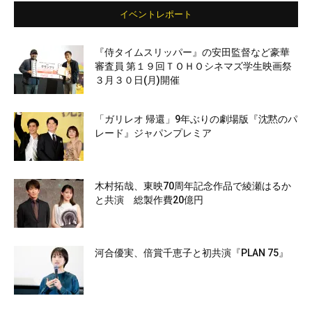
イベントレポート
『侍タイムスリッパー』の安田監督など豪華
審査員 第１９回ＴＯＨＯシネマズ学生映画祭
３月３０日(月)開催
「ガリレオ 帰還」9年ぶりの劇場版『沈黙のパ
レード』ジャパンプレミア
木村拓哉、東映70周年記念作品で綾瀬はるか
と共演 総製作費20億円
河合優実、倍賞千恵子と初共演『PLAN 75』