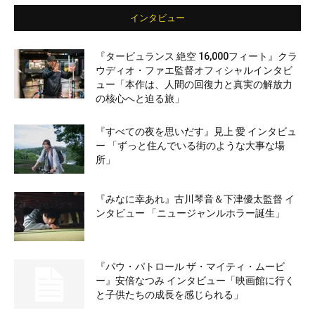
インタビュー
『タービュランス 絶空 16,000フィート』クラ
ウディオ・ファエ監督オフィシャルインタビ
ュー「本作は、人間の回復力と真実の解放力
の核心へと迫る旅」
『すべての夜を思いだす』見上 愛 インタビュ
ー 「ずっと住んでいる街のような大事な場
所」
『みなに幸あれ』古川琴音＆下津優太監督 イ
ンタビュー 「ニュージャンルホラー誕生」
『パウ・パトロール ザ・マイティ・ムービ
ー』安倍なつみ インタビュー「映画館に行く
と子供たちの成長を感じられる」