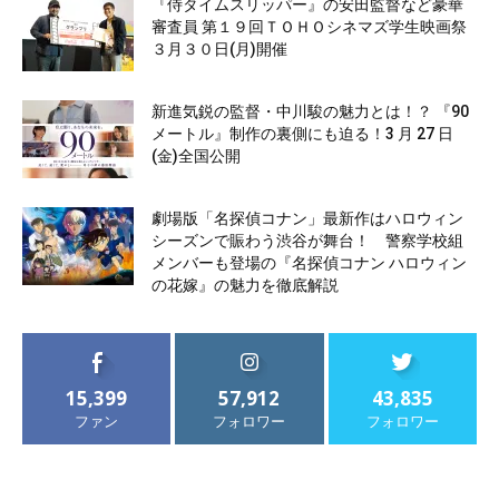
『侍タイムスリッパー』の安田監督など豪華
審査員 第１９回ＴＯＨＯシネマズ学生映画祭
３月３０日(月)開催
新進気鋭の監督・中川駿の魅力とは！？ 『90
メートル』制作の裏側にも迫る！3 月 27 日
(金)全国公開
劇場版「名探偵コナン」最新作はハロウィン
シーズンで賑わう渋谷が舞台！ 警察学校組
メンバーも登場の『名探偵コナン ハロウィン
の花嫁』の魅力を徹底解説
15,399
57,912
43,835
ファン
フォロワー
フォロワー