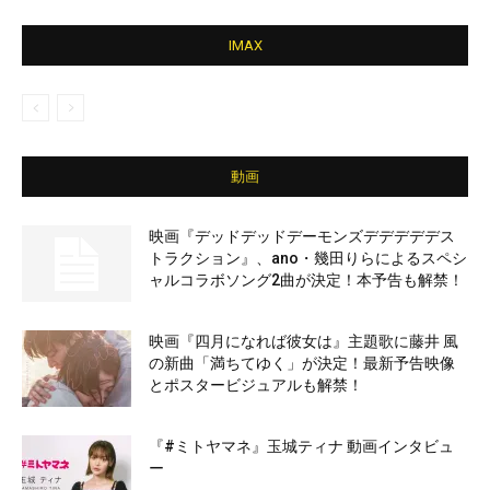
IMAX
動画
映画『デッドデッドデーモンズデデデデデス
トラクション』、ano・幾田りらによるスペシ
ャルコラボソング2曲が決定！本予告も解禁！
映画『四月になれば彼女は』主題歌に藤井 風
の新曲「満ちてゆく」が決定！最新予告映像
とポスタービジュアルも解禁！
『#ミトヤマネ』玉城ティナ 動画インタビュ
ー