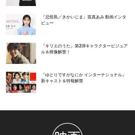
『忌怪島／きかいじま』當真あみ 動画インタ
ビュー
『キリエのうた』第2弾キャラクタービジュア
ル＆映像解禁！
『ゆとりですがなにか インターナショナル』
新キャスト＆特報解禁