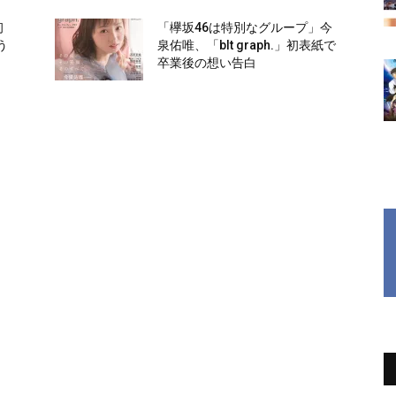
初
「欅坂46は特別なグループ」今
う
泉佑唯、「blt graph.」初表紙で
卒業後の想い告白