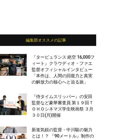
編集部オススメの記事
『タービュランス 絶空 16,000フ
ィート』クラウディオ・ファエ
監督オフィシャルインタビュー
「本作は、人間の回復力と真実
の解放力の核心へと迫る旅」
『侍タイムスリッパー』の安田
監督など豪華審査員 第１９回Ｔ
ＯＨＯシネマズ学生映画祭 ３月
３０日(月)開催
新進気鋭の監督・中川駿の魅力
とは！？ 『90メートル』制作の