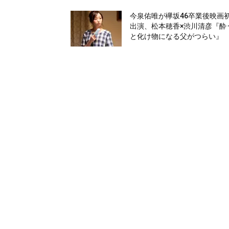
今泉佑唯が欅坂46卒業後映画
出演、松本穂香×渋川清彦『酔
と化け物になる父がつらい』