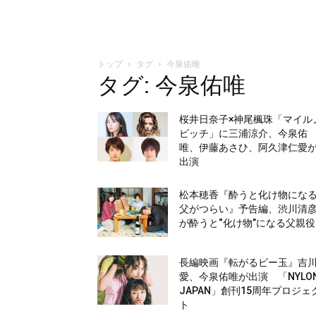
トップ
タグ
今泉佑唯
タグ: 今泉佑唯
桜井日奈子×神尾楓珠「マイル
ビッチ」に三浦涼介、今泉佑
唯、伊藤あさひ、阿久津仁愛
出演
松本穂香『酔うと化け物にな
父がつらい』予告編、渋川清
が酔うと“化け物”になる父親役
長編映画『転がるビー玉』吉
愛、今泉佑唯が出演 「NYLO
JAPAN」創刊15周年プロジェ
ト