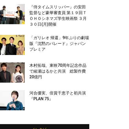
『侍タイムスリッパー』の安田
監督など豪華審査員 第１９回Ｔ
ＯＨＯシネマズ学生映画祭 ３月
３０日(月)開催
「ガリレオ 帰還」9年ぶりの劇場
版『沈黙のパレード』ジャパン
プレミア
木村拓哉、東映70周年記念作品
で綾瀬はるかと共演 総製作費
20億円
河合優実、倍賞千恵子と初共演
『PLAN 75』