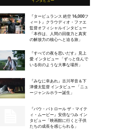
インタビュー
『タービュランス 絶空 16,000フ
ィート』クラウディオ・ファエ
監督オフィシャルインタビュー
「本作は、人間の回復力と真実
の解放力の核心へと迫る旅」
『すべての夜を思いだす』見上
愛 インタビュー 「ずっと住んで
いる街のような大事な場所」
『みなに幸あれ』古川琴音＆下
津優太監督 インタビュー 「ニュ
ージャンルホラー誕生」
『パウ・パトロール ザ・マイテ
ィ・ムービー』安倍なつみ イン
タビュー「映画館に行くと子供
たちの成長を感じられる」