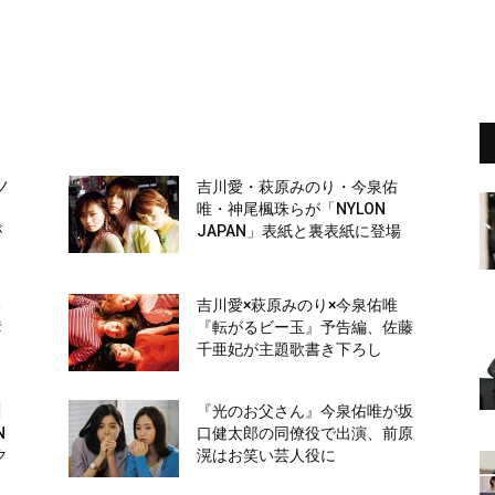
ノ
吉川愛・萩原みのり・今泉佑
唯・神尾楓珠らが「NYLON
が
JAPAN」表紙と裏表紙に登場
る
吉川愛×萩原みのり×今泉佑唯
彦
『転がるビー玉』予告編、佐藤
千亜妃が主題歌書き下ろし
川
『光のお父さん』今泉佑唯が坂
N
口健太郎の同僚役で出演、前原
ク
滉はお笑い芸人役に