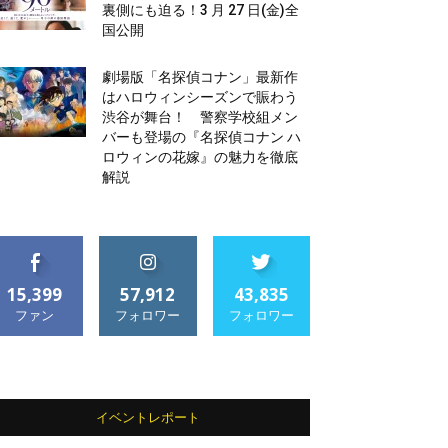
裏側にも迫る！3 月 27 日(金)全
国公開
劇場版「名探偵コナン」最新作
はハロウィンシーズンで賑わう
渋谷が舞台！ 警察学校組メン
バーも登場の『名探偵コナン ハ
ロウィンの花嫁』の魅力を徹底
解説
15,399
57,912
43,835
ファン
フォロワー
フォロワー
イベントレポート