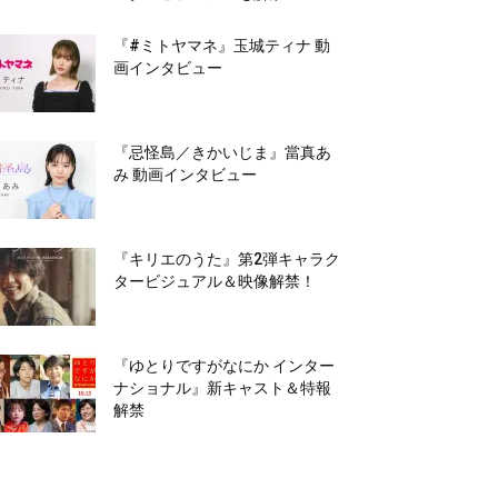
『#ミトヤマネ』玉城ティナ 動
画インタビュー
『忌怪島／きかいじま』當真あ
み 動画インタビュー
『キリエのうた』第2弾キャラク
タービジュアル＆映像解禁！
『ゆとりですがなにか インター
ナショナル』新キャスト＆特報
解禁