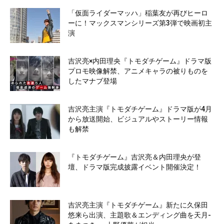
「仮面ライダーマッハ」稲葉友が再びヒーロ
ーに！マックスマンシリーズ第3弾で映画初主
演
吉沢亮×内田理央『トモダチゲーム』ドラマ版
プロモ映像解禁、アニメキャラの被りものを
したマナブ登場
吉沢亮主演『トモダチゲーム』ドラマ版が4月
から放送開始、ビジュアルやストーリー情報
も解禁
『トモダチゲーム』吉沢亮＆内田理央が登
壇、ドラマ版完成披露イベント開催決定！
吉沢亮主演『トモダチゲーム』新たに久保田
悠来ら出演、主題歌＆エンディング曲を天月-