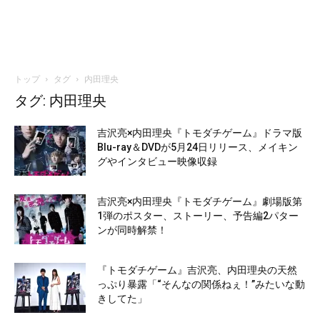
トップ
タグ
内田理央
タグ: 内田理央
吉沢亮×内田理央『トモダチゲーム』ドラマ版
Blu-ray＆DVDが5月24日リリース、メイキン
グやインタビュー映像収録
吉沢亮×内田理央『トモダチゲーム』劇場版第
1弾のポスター、ストーリー、予告編2パター
ンが同時解禁！
『トモダチゲーム』吉沢亮、内田理央の天然
っぷり暴露「“そんなの関係ねぇ！”みたいな動
きしてた」