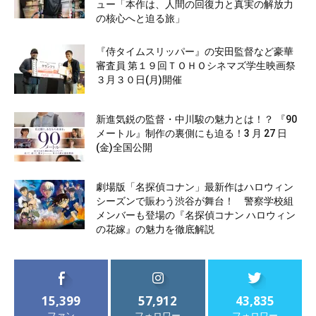
ュー「本作は、人間の回復力と真実の解放力
の核心へと迫る旅」
『侍タイムスリッパー』の安田監督など豪華
審査員 第１９回ＴＯＨＯシネマズ学生映画祭
３月３０日(月)開催
新進気鋭の監督・中川駿の魅力とは！？ 『90
メートル』制作の裏側にも迫る！3 月 27 日
(金)全国公開
劇場版「名探偵コナン」最新作はハロウィン
シーズンで賑わう渋谷が舞台！ 警察学校組
メンバーも登場の『名探偵コナン ハロウィン
の花嫁』の魅力を徹底解説
15,399
57,912
43,835
ファン
フォロワー
フォロワー