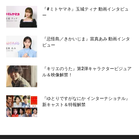
『#ミトヤマネ』玉城ティナ 動画インタビュ
ー
『忌怪島／きかいじま』當真あみ 動画インタ
ビュー
『キリエのうた』第2弾キャラクタービジュア
ル＆映像解禁！
『ゆとりですがなにか インターナショナル』
新キャスト＆特報解禁