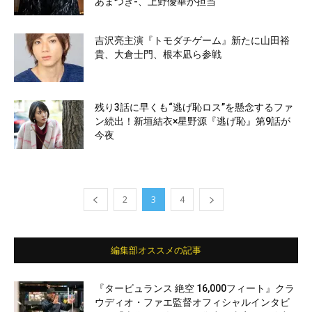
あまつき-、上野優華が担当
吉沢亮主演『トモダチゲーム』新たに山田裕
貴、大倉士門、根本凪ら参戦
残り3話に早くも“逃げ恥ロス”を懸念するファ
ン続出！新垣結衣×星野源『逃げ恥』第9話が
今夜
2
3
4
編集部オススメの記事
『タービュランス 絶空 16,000フィート』クラ
ウディオ・ファエ監督オフィシャルインタビ