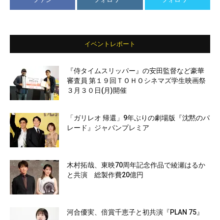
イベントレポート
『侍タイムスリッパー』の安田監督など豪華
審査員 第１９回ＴＯＨＯシネマズ学生映画祭
３月３０日(月)開催
「ガリレオ 帰還」9年ぶりの劇場版『沈黙のパ
レード』ジャパンプレミア
木村拓哉、東映70周年記念作品で綾瀬はるか
と共演 総製作費20億円
河合優実、倍賞千恵子と初共演『PLAN 75』