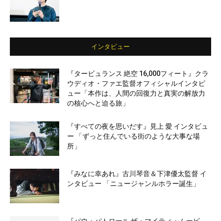
インタビュー
『タービュランス 絶空 16,000フィート』クラ
ウディオ・ファエ監督オフィシャルインタビ
ュー「本作は、人間の回復力と真実の解放力
の核心へと迫る旅」
『すべての夜を思いだす』見上 愛 インタビュ
ー 「ずっと住んでいる街のような大事な場
所」
『みなに幸あれ』古川琴音＆下津優太監督 イ
ンタビュー 「ニュージャンルホラー誕生」