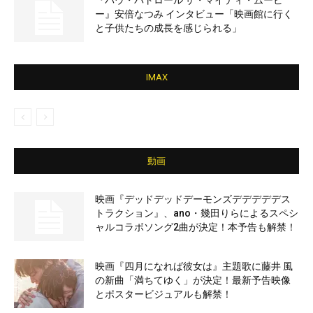
『パウ・パトロール ザ・マイティ・ムービ
ー』安倍なつみ インタビュー「映画館に行く
と子供たちの成長を感じられる」
IMAX
動画
映画『デッドデッドデーモンズデデデデデス
トラクション』、ano・幾田りらによるスペシ
ャルコラボソング2曲が決定！本予告も解禁！
映画『四月になれば彼女は』主題歌に藤井 風
の新曲「満ちてゆく」が決定！最新予告映像
とポスタービジュアルも解禁！