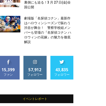
裏側にも迫る！3 月 27 日(金)全
国公開
劇場版「名探偵コナン」最新作
はハロウィンシーズンで賑わう
渋谷が舞台！ 警察学校組メン
バーも登場の『名探偵コナン ハ
ロウィンの花嫁』の魅力を徹底
解説
15,399
57,912
43,835
ファン
フォロワー
フォロワー
イベントレポート