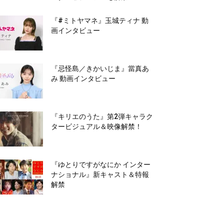
『#ミトヤマネ』玉城ティナ 動
画インタビュー
『忌怪島／きかいじま』當真あ
み 動画インタビュー
『キリエのうた』第2弾キャラク
タービジュアル＆映像解禁！
『ゆとりですがなにか インター
ナショナル』新キャスト＆特報
解禁