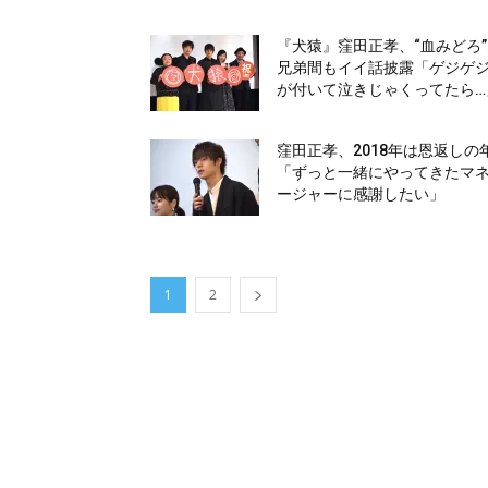
『犬猿』窪田正孝、“血みどろ
兄弟間もイイ話披露「ゲジゲ
が付いて泣きじゃくってたら…
窪田正孝、2018年は恩返しの
「ずっと一緒にやってきたマ
ージャーに感謝したい」
1
2