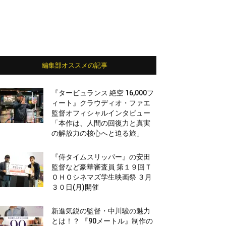
編集部オススメの記事
『タービュランス 絶空 16,000フ
ィート』クラウディオ・ファエ
監督オフィシャルインタビュー
「本作は、人間の回復力と真実
の解放力の核心へと迫る旅」
『侍タイムスリッパー』の安田
監督など豪華審査員 第１９回Ｔ
ＯＨＯシネマズ学生映画祭 ３月
３０日(月)開催
新進気鋭の監督・中川駿の魅力
とは！？ 『90メートル』制作の