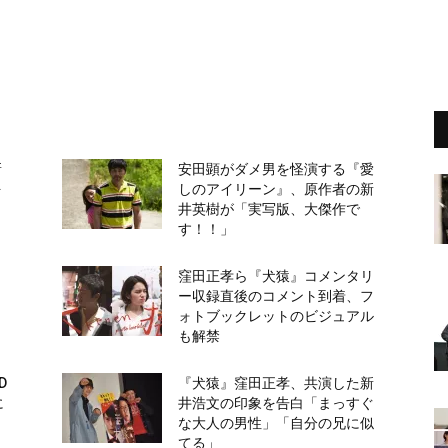
新
安田顕がダメ男を怪演する『愛
を
しのアイリーン』、原作者の新
井英樹が「実写版、大傑作で
す！！」
窪田正孝ら『犬猿』コメンタリ
』
ー収録直後のコメント到着、フ
ォトブックレットのビジュアル
も解禁
D
『犬猿』窪田正孝、共演した新
に
井浩文の印象を告白「まっすぐ
な大人の男性」「自分の兄に似
てる」