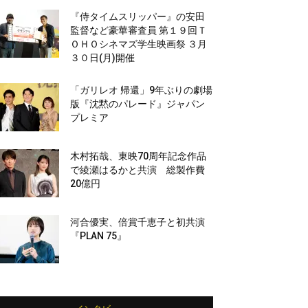
『侍タイムスリッパー』の安田
監督など豪華審査員 第１９回Ｔ
ＯＨＯシネマズ学生映画祭 ３月
３０日(月)開催
「ガリレオ 帰還」9年ぶりの劇場
版『沈黙のパレード』ジャパン
プレミア
木村拓哉、東映70周年記念作品
で綾瀬はるかと共演 総製作費
20億円
河合優実、倍賞千恵子と初共演
『PLAN 75』