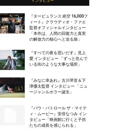
インタビュー
『タービュランス 絶空 16,000フ
ィート』クラウディオ・ファエ
監督オフィシャルインタビュー
「本作は、人間の回復力と真実
の解放力の核心へと迫る旅」
『すべての夜を思いだす』見上
愛 インタビュー 「ずっと住んで
いる街のような大事な場所」
『みなに幸あれ』古川琴音＆下
津優太監督 インタビュー 「ニュ
ージャンルホラー誕生」
『パウ・パトロール ザ・マイテ
ィ・ムービー』安倍なつみ イン
タビュー「映画館に行くと子供
たちの成長を感じられる」