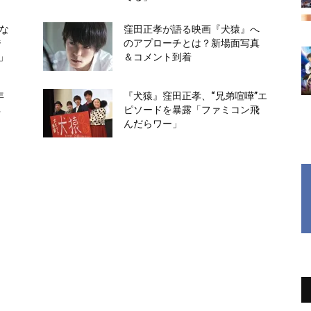
”な
窪田正孝が語る映画『犬猿』へ
ジ
のアプローチとは？新場面写真
」
＆コメント到着
年
『犬猿』窪田正孝、“兄弟喧嘩”エ
ネ
ピソードを暴露「ファミコン飛
んだらワー」