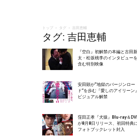
トップ
タグ
吉田恵輔
タグ: 吉田恵輔
『空白』初解禁の本編と古田
太・松坂桃李のインタビュー
含む特別映像
安田顕が“地獄のバージンロー
ド”を歩む『愛しのアイリーン
ビジュアル解禁
窪田正孝『犬猿』Blu-ray＆DV
が8月8日リリース、初回特典
フォトブックレット封入