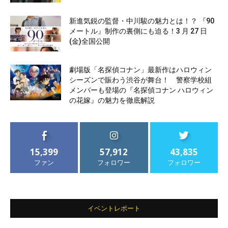
新進気鋭の監督・中川駿の魅力とは！？ 『90
メートル』制作の裏側にも迫る！3 月 27 日
(金)全国公開
劇場版「名探偵コナン」最新作はハロウィン
シーズンで賑わう渋谷が舞台！ 警察学校組
メンバーも登場の『名探偵コナン ハロウィン
の花嫁』の魅力を徹底解説
15,399
57,912
43,835
ファン
フォロワー
フォロワー
イベントレポート