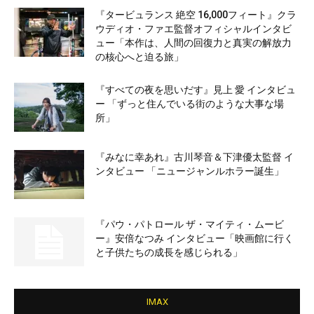
『タービュランス 絶空 16,000フィート』クラ
ウディオ・ファエ監督オフィシャルインタビ
ュー「本作は、人間の回復力と真実の解放力
の核心へと迫る旅」
『すべての夜を思いだす』見上 愛 インタビュ
ー 「ずっと住んでいる街のような大事な場
所」
『みなに幸あれ』古川琴音＆下津優太監督 イ
ンタビュー 「ニュージャンルホラー誕生」
『パウ・パトロール ザ・マイティ・ムービ
ー』安倍なつみ インタビュー「映画館に行く
と子供たちの成長を感じられる」
IMAX