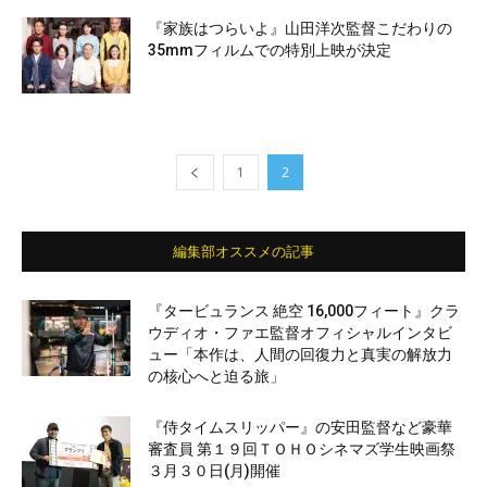
『家族はつらいよ』山田洋次監督こだわりの
35mmフィルムでの特別上映が決定
1
2
編集部オススメの記事
『タービュランス 絶空 16,000フィート』クラ
ウディオ・ファエ監督オフィシャルインタビ
ュー「本作は、人間の回復力と真実の解放力
の核心へと迫る旅」
『侍タイムスリッパー』の安田監督など豪華
審査員 第１９回ＴＯＨＯシネマズ学生映画祭
３月３０日(月)開催