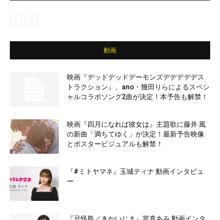
動画
映画『デッドデッドデーモンズデデデデデス
トラクション』、ano・幾田りらによるスペシ
ャルコラボソング2曲が決定！本予告も解禁！
映画『四月になれば彼女は』主題歌に藤井 風
の新曲「満ちてゆく」が決定！最新予告映像
とポスタービジュアルも解禁！
『#ミトヤマネ』玉城ティナ 動画インタビュ
ー
『忌怪島／きかいじま』當真あみ 動画インタ