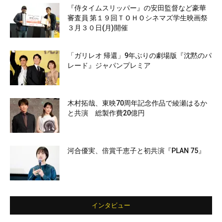
『侍タイムスリッパー』の安田監督など豪華
審査員 第１９回ＴＯＨＯシネマズ学生映画祭
３月３０日(月)開催
「ガリレオ 帰還」9年ぶりの劇場版『沈黙のパ
レード』ジャパンプレミア
木村拓哉、東映70周年記念作品で綾瀬はるか
と共演 総製作費20億円
河合優実、倍賞千恵子と初共演『PLAN 75』
インタビュー