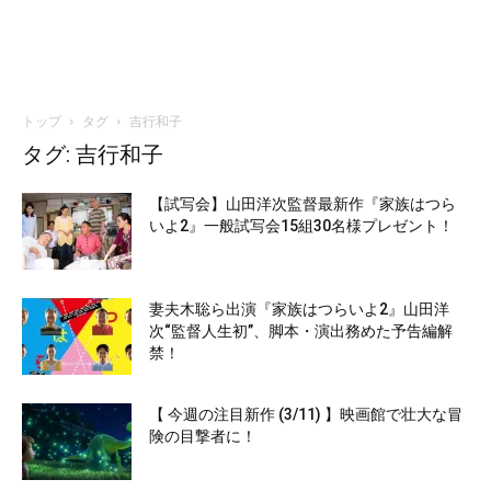
トップ
タグ
吉行和子
タグ: 吉行和子
【試写会】山田洋次監督最新作『家族はつら
いよ2』一般試写会15組30名様プレゼント！
妻夫木聡ら出演『家族はつらいよ2』山田洋
次“監督人生初”、脚本・演出務めた予告編解
禁！
【 今週の注目新作 (3/11) 】映画館で壮大な冒
険の目撃者に！