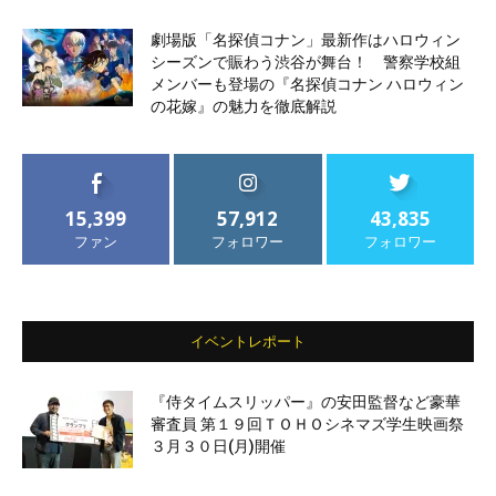
劇場版「名探偵コナン」最新作はハロウィン
シーズンで賑わう渋谷が舞台！ 警察学校組
メンバーも登場の『名探偵コナン ハロウィン
の花嫁』の魅力を徹底解説
15,399
57,912
43,835
ファン
フォロワー
フォロワー
イベントレポート
『侍タイムスリッパー』の安田監督など豪華
審査員 第１９回ＴＯＨＯシネマズ学生映画祭
３月３０日(月)開催