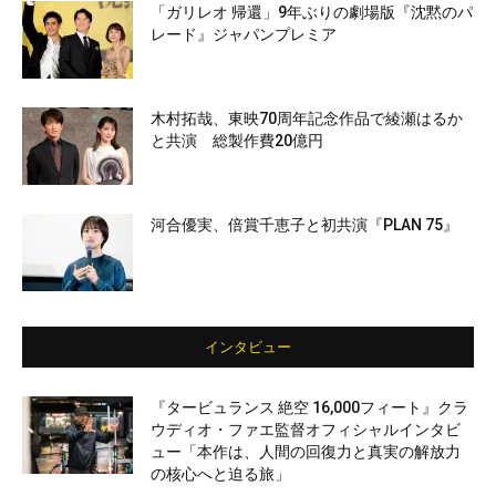
「ガリレオ 帰還」9年ぶりの劇場版『沈黙のパ
レード』ジャパンプレミア
木村拓哉、東映70周年記念作品で綾瀬はるか
と共演 総製作費20億円
河合優実、倍賞千恵子と初共演『PLAN 75』
インタビュー
『タービュランス 絶空 16,000フィート』クラ
ウディオ・ファエ監督オフィシャルインタビ
ュー「本作は、人間の回復力と真実の解放力
の核心へと迫る旅」