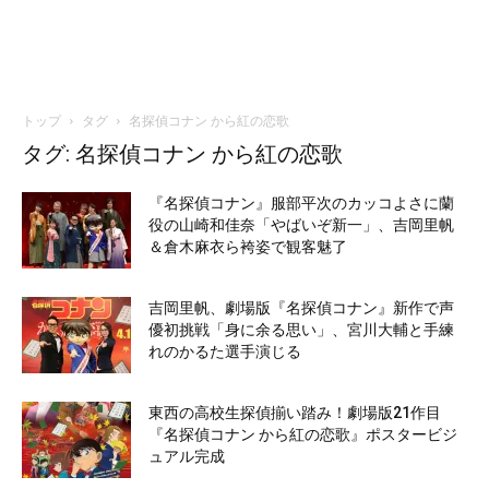
トップ
タグ
名探偵コナン から紅の恋歌
タグ: 名探偵コナン から紅の恋歌
『名探偵コナン』服部平次のカッコよさに蘭
役の山崎和佳奈「やばいぞ新一」、吉岡里帆
＆倉木麻衣ら袴姿で観客魅了
吉岡里帆、劇場版『名探偵コナン』新作で声
優初挑戦「身に余る思い」、宮川大輔と手練
れのかるた選手演じる
東西の高校生探偵揃い踏み！劇場版21作目
『名探偵コナン から紅の恋歌』ポスタービジ
ュアル完成