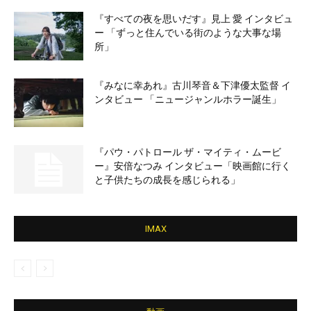
『すべての夜を思いだす』見上 愛 インタビュ
ー 「ずっと住んでいる街のような大事な場
所」
『みなに幸あれ』古川琴音＆下津優太監督 イ
ンタビュー 「ニュージャンルホラー誕生」
『パウ・パトロール ザ・マイティ・ムービ
ー』安倍なつみ インタビュー「映画館に行く
と子供たちの成長を感じられる」
IMAX