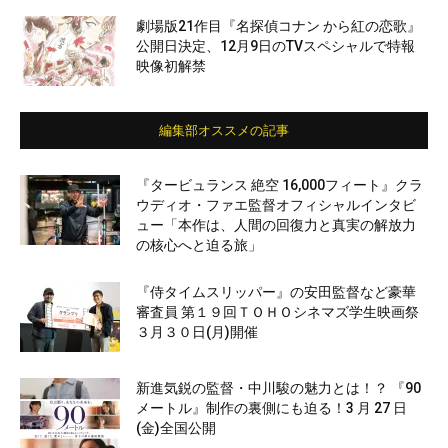
劇場版21作目『名探偵コナン から紅の恋歌』
公開日決定、12月9日のTVスペシャルで特報
映像初解禁
編集部オススメの記事
『タービュランス 絶空 16,000フィート』クラ
ウディオ・ファエ監督オフィシャルインタビ
ュー「本作は、人間の回復力と真実の解放力
の核心へと迫る旅」
『侍タイムスリッパー』の安田監督など豪華
審査員 第１９回ＴＯＨＯシネマズ学生映画祭
３月３０日(月)開催
新進気鋭の監督・中川駿の魅力とは！？ 『90
メートル』制作の裏側にも迫る！3 月 27 日
(金)全国公開