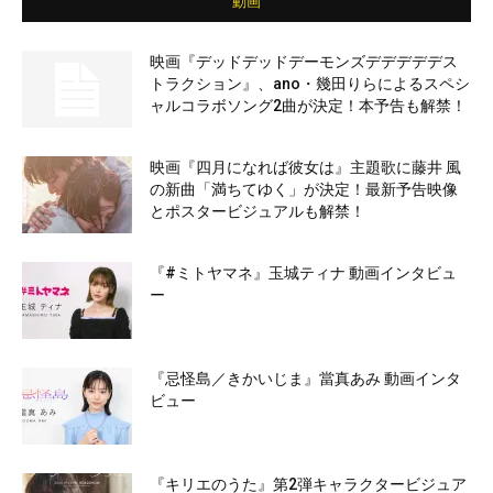
動画
映画『デッドデッドデーモンズデデデデデス
トラクション』、ano・幾田りらによるスペシ
ャルコラボソング2曲が決定！本予告も解禁！
映画『四月になれば彼女は』主題歌に藤井 風
の新曲「満ちてゆく」が決定！最新予告映像
とポスタービジュアルも解禁！
『#ミトヤマネ』玉城ティナ 動画インタビュ
ー
『忌怪島／きかいじま』當真あみ 動画インタ
ビュー
『キリエのうた』第2弾キャラクタービジュア