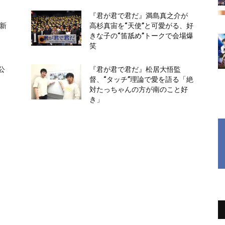
『君が君で君だ』満島真之介が
た新
高杉真宙を“天使”と可愛がる、好
きな子の“笛舐め”トークで会場爆
笑
公
『君が君で君だ』松居大悟監
督、“タッチ”理論で愛を語る「絶
対たっちゃんの方が南のこと好
き」