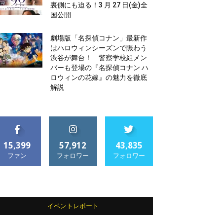
裏側にも迫る！3 月 27 日(金)全
国公開
劇場版「名探偵コナン」最新作
はハロウィンシーズンで賑わう
渋谷が舞台！ 警察学校組メン
バーも登場の『名探偵コナン ハ
ロウィンの花嫁』の魅力を徹底
解説
15,399
57,912
43,835
ファン
フォロワー
フォロワー
イベントレポート