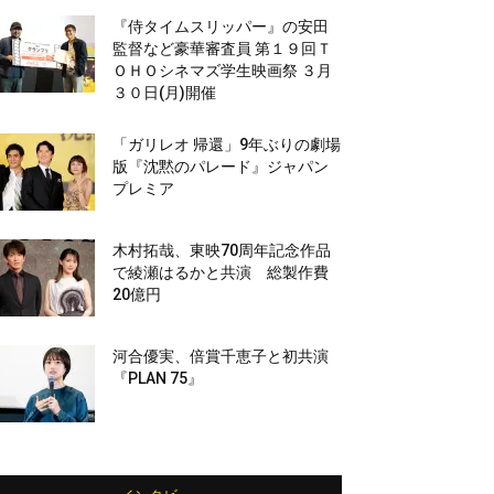
『侍タイムスリッパー』の安田
監督など豪華審査員 第１９回Ｔ
ＯＨＯシネマズ学生映画祭 ３月
３０日(月)開催
「ガリレオ 帰還」9年ぶりの劇場
版『沈黙のパレード』ジャパン
プレミア
木村拓哉、東映70周年記念作品
で綾瀬はるかと共演 総製作費
20億円
河合優実、倍賞千恵子と初共演
『PLAN 75』