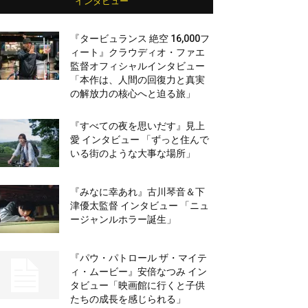
インタビュー
『タービュランス 絶空 16,000フ
ィート』クラウディオ・ファエ
監督オフィシャルインタビュー
「本作は、人間の回復力と真実
の解放力の核心へと迫る旅」
『すべての夜を思いだす』見上
愛 インタビュー 「ずっと住んで
いる街のような大事な場所」
『みなに幸あれ』古川琴音＆下
津優太監督 インタビュー 「ニュ
ージャンルホラー誕生」
『パウ・パトロール ザ・マイテ
ィ・ムービー』安倍なつみ イン
タビュー「映画館に行くと子供
たちの成長を感じられる」