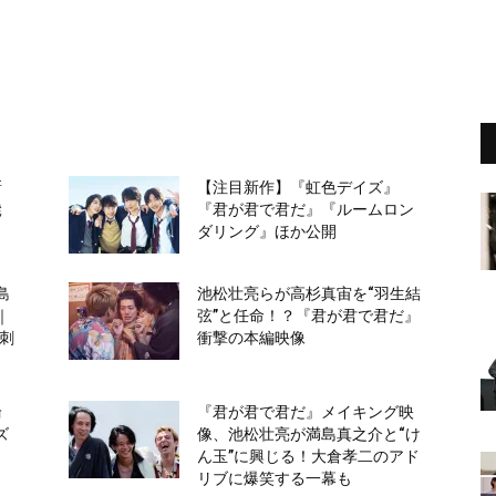
新
【注目新作】『虹色デイズ』
髭
『君が君で君だ』『ルームロン
ダリング』ほか公開
島
池松壮亮らが高杉真宙を“羽生結
｜
弦”と任命！？『君が君で君だ』
？刺
衝撃の本編映像
輪
『君が君で君だ』メイキング映
ズ
像、池松壮亮が満島真之介と“け
』
ん玉”に興じる！大倉孝二のアド
リブに爆笑する一幕も