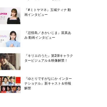
『#ミトヤマネ』玉城ティナ 動
画インタビュー
『忌怪島／きかいじま』當真あ
み 動画インタビュー
『キリエのうた』第2弾キャラク
タービジュアル＆映像解禁！
『ゆとりですがなにか インター
ナショナル』新キャスト＆特報
解禁