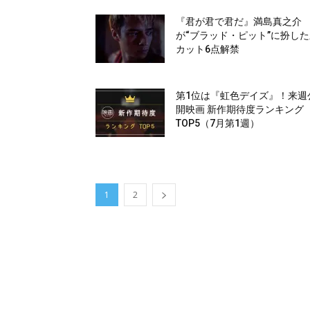
『君が君で君だ』満島真之介
が“ブラッド・ピット”に扮し
カット6点解禁
第1位は『虹色デイズ』！来週
開映画 新作期待度ランキング
TOP5（7月第1週）
1
2