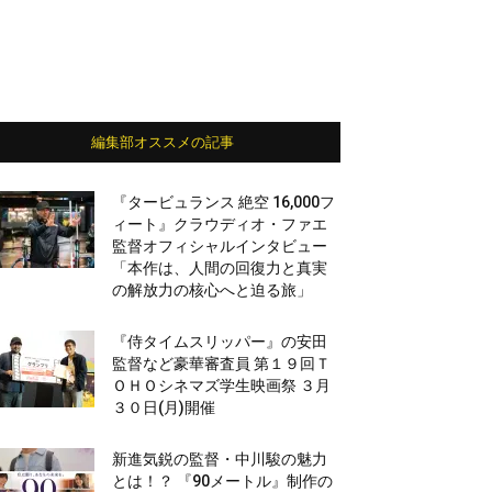
編集部オススメの記事
『タービュランス 絶空 16,000フ
ィート』クラウディオ・ファエ
監督オフィシャルインタビュー
「本作は、人間の回復力と真実
の解放力の核心へと迫る旅」
『侍タイムスリッパー』の安田
監督など豪華審査員 第１９回Ｔ
ＯＨＯシネマズ学生映画祭 ３月
３０日(月)開催
新進気鋭の監督・中川駿の魅力
とは！？ 『90メートル』制作の