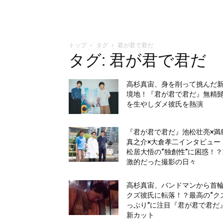
トップ
タグ
君が君で君だ
タグ: 君が君で君だ
高杉真宙、身を削って挑んだ
境地！『君が君で君だ』無精
を生やしダメ彼氏を熱演
『君が君で君だ』池松壮亮×満
真之介×大倉孝二インタビュー
松居大悟の“独創性”に困惑！
激的だった撮影の日々
高杉真宙、バンドマンから首
クズ彼氏に転落！？最高の“ク
っぷり”に注目『君が君で君だ
新カット