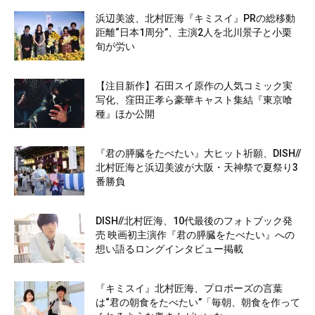
浜辺美波、北村匠海『キミスイ』PRの総移動
距離“日本1周分”、主演2人を北川景子と小栗
旬が労い
【注目新作】石田スイ原作の人気コミック実
写化、窪田正孝ら豪華キャスト集結『東京喰
種』ほか公開
『君の膵臓をたべたい』大ヒット祈願、DISH//
北村匠海と浜辺美波が大阪・天神祭で夏祭り3
番勝負
DISH//北村匠海、10代最後のフォトブック発
売 映画初主演作『君の膵臓をたべたい』への
想い語るロングインタビュー掲載
『キミスイ』北村匠海、プロポーズの言葉
は“君の朝食をたべたい”「毎朝、朝食を作って