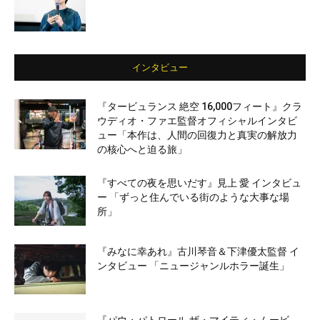
インタビュー
『タービュランス 絶空 16,000フィート』クラ
ウディオ・ファエ監督オフィシャルインタビ
ュー「本作は、人間の回復力と真実の解放力
の核心へと迫る旅」
『すべての夜を思いだす』見上 愛 インタビュ
ー 「ずっと住んでいる街のような大事な場
所」
『みなに幸あれ』古川琴音＆下津優太監督 イ
ンタビュー 「ニュージャンルホラー誕生」