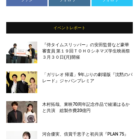
イベントレポート
『侍タイムスリッパー』の安田監督など豪華
審査員 第１９回ＴＯＨＯシネマズ学生映画祭
３月３０日(月)開催
「ガリレオ 帰還」9年ぶりの劇場版『沈黙のパ
レード』ジャパンプレミア
木村拓哉、東映70周年記念作品で綾瀬はるか
と共演 総製作費20億円
河合優実、倍賞千恵子と初共演『PLAN 75』