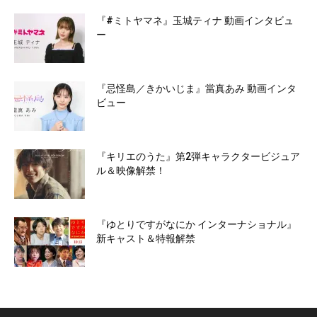
『#ミトヤマネ』玉城ティナ 動画インタビュ
ー
『忌怪島／きかいじま』當真あみ 動画インタ
ビュー
『キリエのうた』第2弾キャラクタービジュア
ル＆映像解禁！
『ゆとりですがなにか インターナショナル』
新キャスト＆特報解禁