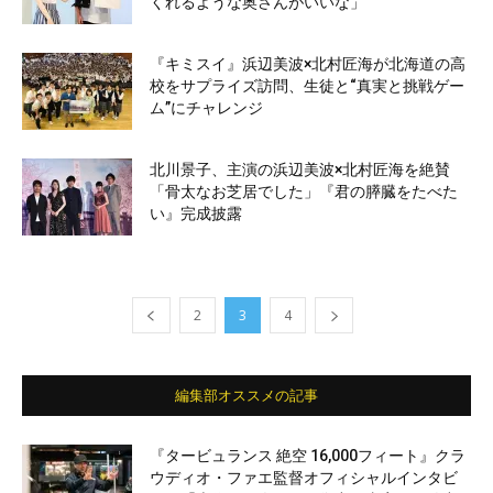
くれるような奥さんがいいな」
『キミスイ』浜辺美波×北村匠海が北海道の高
校をサプライズ訪問、生徒と“真実と挑戦ゲー
ム”にチャレンジ
北川景子、主演の浜辺美波×北村匠海を絶賛
「骨太なお芝居でした」『君の膵臓をたべた
い』完成披露
2
3
4
編集部オススメの記事
『タービュランス 絶空 16,000フィート』クラ
ウディオ・ファエ監督オフィシャルインタビ