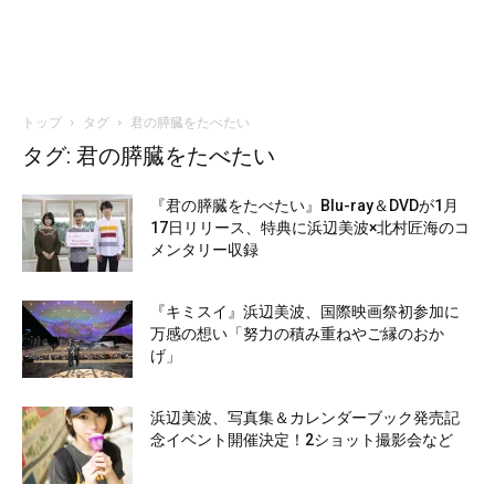
トップ
タグ
君の膵臓をたべたい
タグ: 君の膵臓をたべたい
『君の膵臓をたべたい』Blu-ray＆DVDが1月
17日リリース、特典に浜辺美波×北村匠海のコ
メンタリー収録
『キミスイ』浜辺美波、国際映画祭初参加に
万感の想い「努力の積み重ねやご縁のおか
げ」
浜辺美波、写真集＆カレンダーブック発売記
念イベント開催決定！2ショット撮影会など