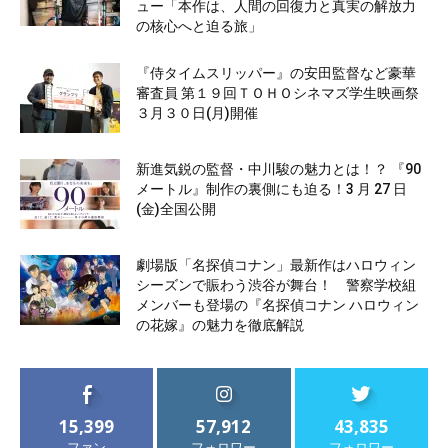
ュー「本作は、人間の回復力と真実の解放力
の核心へと迫る旅」
『侍タイムスリッパー』の安田監督など豪華
審査員 第１９回ＴＯＨＯシネマズ学生映画祭
３月３０日(月)開催
新進気鋭の監督・中川駿の魅力とは！？ 『90
メートル』制作の裏側にも迫る！3 月 27 日
(金)全国公開
劇場版「名探偵コナン」最新作はハロウィン
シーズンで賑わう渋谷が舞台！ 警察学校組
メンバーも登場の『名探偵コナン ハロウィン
の花嫁』の魅力を徹底解説
15,399
57,912
43,835
ファン
フォロワー
フォロワー