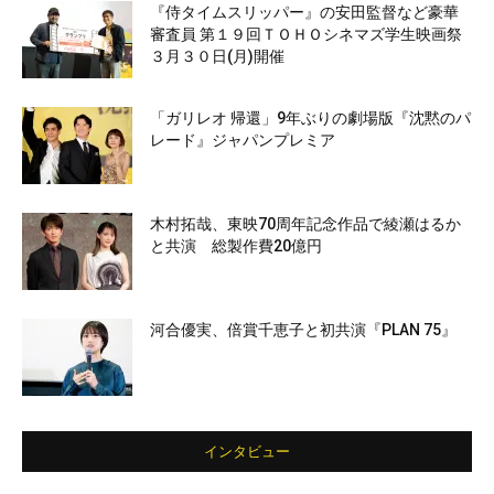
『侍タイムスリッパー』の安田監督など豪華
審査員 第１９回ＴＯＨＯシネマズ学生映画祭
３月３０日(月)開催
「ガリレオ 帰還」9年ぶりの劇場版『沈黙のパ
レード』ジャパンプレミア
木村拓哉、東映70周年記念作品で綾瀬はるか
と共演 総製作費20億円
河合優実、倍賞千恵子と初共演『PLAN 75』
インタビュー