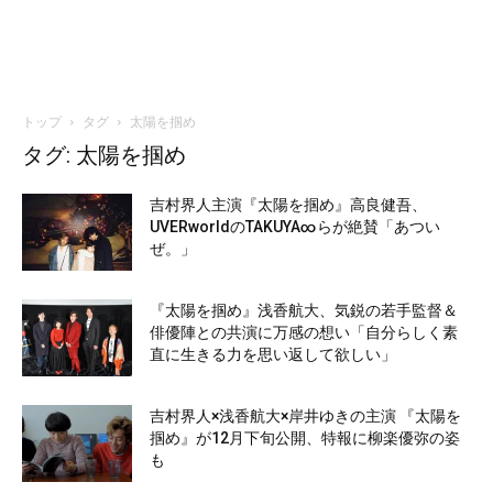
トップ
タグ
太陽を掴め
タグ: 太陽を掴め
吉村界人主演『太陽を掴め』高良健吾、
UVERworldのTAKUYA∞らが絶賛「あつい
ぜ。」
『太陽を掴め』浅香航大、気鋭の若手監督＆
俳優陣との共演に万感の想い「自分らしく素
直に生きる力を思い返して欲しい」
吉村界人×浅香航大×岸井ゆきの主演 『太陽を
掴め』が12月下旬公開、特報に柳楽優弥の姿
も