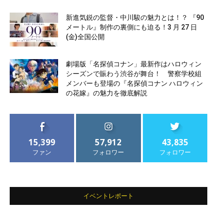
新進気鋭の監督・中川駿の魅力とは！？ 『90
メートル』制作の裏側にも迫る！3 月 27 日
(金)全国公開
劇場版「名探偵コナン」最新作はハロウィン
シーズンで賑わう渋谷が舞台！ 警察学校組
メンバーも登場の『名探偵コナン ハロウィン
の花嫁』の魅力を徹底解説
15,399
57,912
43,835
ファン
フォロワー
フォロワー
イベントレポート