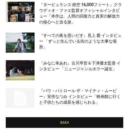
『タービュランス 絶空 16,000フィート』クラ
ウディオ・ファエ監督オフィシャルインタビ
ュー「本作は、人間の回復力と真実の解放力
の核心へと迫る旅」
『すべての夜を思いだす』見上 愛 インタビュ
ー 「ずっと住んでいる街のような大事な場
所」
『みなに幸あれ』古川琴音＆下津優太監督 イ
ンタビュー 「ニュージャンルホラー誕生」
『パウ・パトロール ザ・マイティ・ムービ
ー』安倍なつみ インタビュー「映画館に行く
と子供たちの成長を感じられる」
IMAX