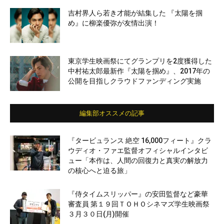
吉村界人ら若き才能が結集した 『太陽を掴
め』に柳楽優弥が友情出演！
東京学生映画祭にてグランプリを2度獲得した
中村祐太郎最新作『太陽を掴め』、2017年の
公開を目指しクラウドファンディング実施
編集部オススメの記事
『タービュランス 絶空 16,000フィート』クラ
ウディオ・ファエ監督オフィシャルインタビ
ュー「本作は、人間の回復力と真実の解放力
の核心へと迫る旅」
『侍タイムスリッパー』の安田監督など豪華
審査員 第１９回ＴＯＨＯシネマズ学生映画祭
３月３０日(月)開催