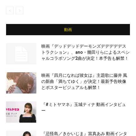
動画
映画『デッドデッドデーモンズデデデデデス
トラクション』、ano・幾田りらによるスペシ
ャルコラボソング2曲が決定！本予告も解禁！
映画『四月になれば彼女は』主題歌に藤井 風
の新曲「満ちてゆく」が決定！最新予告映像
とポスタービジュアルも解禁！
『#ミトヤマネ』玉城ティナ 動画インタビュ
ー
『忌怪島／きかいじま』當真あみ 動画インタ