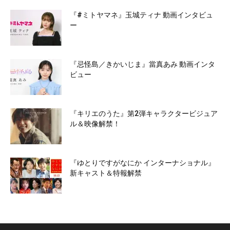
『#ミトヤマネ』玉城ティナ 動画インタビュ
ー
『忌怪島／きかいじま』當真あみ 動画インタ
ビュー
『キリエのうた』第2弾キャラクタービジュア
ル＆映像解禁！
『ゆとりですがなにか インターナショナル』
新キャスト＆特報解禁