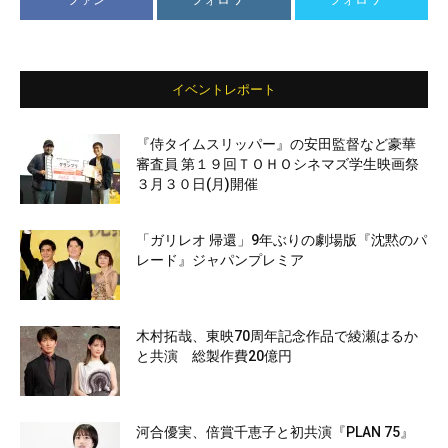
イベントレポート
『侍タイムスリッパー』の安田監督など豪華
審査員 第１９回ＴＯＨＯシネマズ学生映画祭
３月３０日(月)開催
「ガリレオ 帰還」9年ぶりの劇場版『沈黙のパ
レード』ジャパンプレミア
木村拓哉、東映70周年記念作品で綾瀬はるか
と共演 総製作費20億円
河合優実、倍賞千恵子と初共演『PLAN 75』