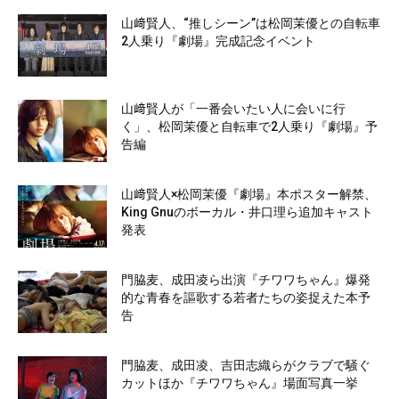
山﨑賢人、“推しシーン”は松岡茉優との自転車
2人乗り『劇場』完成記念イベント
山﨑賢人が「一番会いたい人に会いに行
く」、松岡茉優と自転車で2人乗り『劇場』予
告編
山﨑賢人×松岡茉優『劇場』本ポスター解禁、
King Gnuのボーカル・井口理ら追加キャスト
発表
門脇麦、成田凌ら出演『チワワちゃん』爆発
的な青春を謳歌する若者たちの姿捉えた本予
告
門脇麦、成田凌、吉田志織らがクラブで騒ぐ
カットほか『チワワちゃん』場面写真一挙