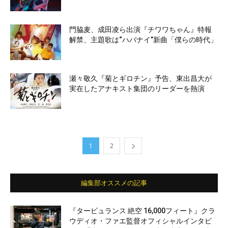
門脇麦、成田凌ら出演『チワワちゃん』特報
解禁、主題歌は“ハバナイ”新曲「僕らの時代」
瀬々敬久『菊とギロチン』予告、東出昌大が
実在したアナキスト集団のリーダーを熱演
1
2
編集部オススメの記事
『タービュランス 絶空 16,000フィート』クラ
ウディオ・ファエ監督オフィシャルインタビ