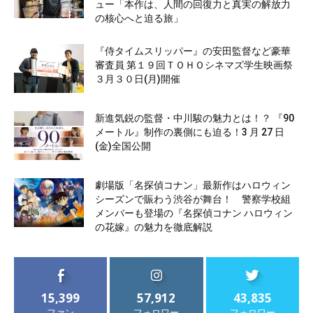
ュー「本作は、人間の回復力と真実の解放力
の核心へと迫る旅」
『侍タイムスリッパー』の安田監督など豪華
審査員 第１９回ＴＯＨＯシネマズ学生映画祭
３月３０日(月)開催
新進気鋭の監督・中川駿の魅力とは！？ 『90
メートル』制作の裏側にも迫る！3 月 27 日
(金)全国公開
劇場版「名探偵コナン」最新作はハロウィン
シーズンで賑わう渋谷が舞台！ 警察学校組
メンバーも登場の『名探偵コナン ハロウィン
の花嫁』の魅力を徹底解説
15,399
57,912
43,835
ファン
フォロワー
フォロワー