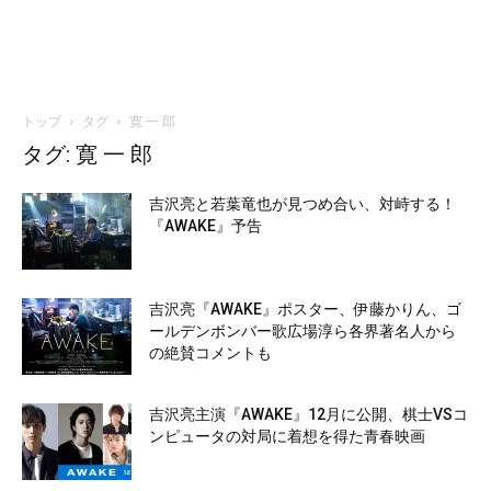
トップ
タグ
寛 一 郎
タグ: 寛 一 郎
吉沢亮と若葉竜也が見つめ合い、対峙する！
『AWAKE』予告
吉沢亮『AWAKE』ポスター、伊藤かりん、ゴ
ールデンボンバー歌広場淳ら各界著名人から
の絶賛コメントも
吉沢亮主演『AWAKE』12月に公開、棋士VSコ
ンピュータの対局に着想を得た青春映画