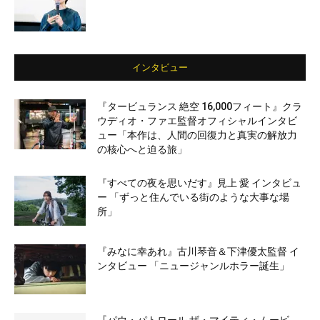
インタビュー
『タービュランス 絶空 16,000フィート』クラ
ウディオ・ファエ監督オフィシャルインタビ
ュー「本作は、人間の回復力と真実の解放力
の核心へと迫る旅」
『すべての夜を思いだす』見上 愛 インタビュ
ー 「ずっと住んでいる街のような大事な場
所」
『みなに幸あれ』古川琴音＆下津優太監督 イ
ンタビュー 「ニュージャンルホラー誕生」