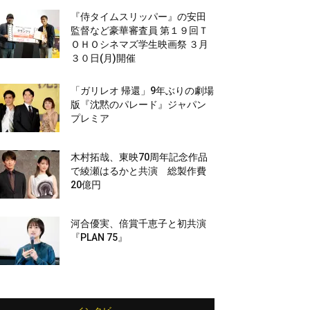
『侍タイムスリッパー』の安田
監督など豪華審査員 第１９回Ｔ
ＯＨＯシネマズ学生映画祭 ３月
３０日(月)開催
「ガリレオ 帰還」9年ぶりの劇場
版『沈黙のパレード』ジャパン
プレミア
木村拓哉、東映70周年記念作品
で綾瀬はるかと共演 総製作費
20億円
河合優実、倍賞千恵子と初共演
『PLAN 75』