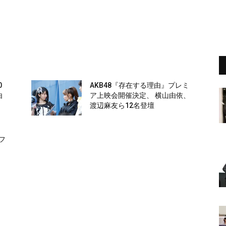
0
AKB48『存在する理由』プレミ
由
ア上映会開催決定、 横山由依、
っ
渡辺麻友ら12名登壇
フ
ェ