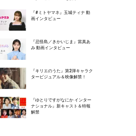
『#ミトヤマネ』玉城ティナ 動
画インタビュー
『忌怪島／きかいじま』當真あ
み 動画インタビュー
『キリエのうた』第2弾キャラク
タービジュアル＆映像解禁！
『ゆとりですがなにか インター
ナショナル』新キャスト＆特報
解禁