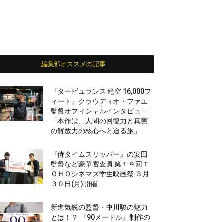
編集部オススメの記事
『タービュランス 絶空 16,000フ
ィート』クラウディオ・ファエ
監督オフィシャルインタビュー
「本作は、人間の回復力と真実
の解放力の核心へと迫る旅」
『侍タイムスリッパー』の安田
監督など豪華審査員 第１９回Ｔ
ＯＨＯシネマズ学生映画祭 ３月
３０日(月)開催
新進気鋭の監督・中川駿の魅力
とは！？ 『90メートル』制作の