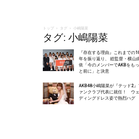
トップ
タグ
小嶋陽菜
タグ: 小嶋陽菜
『存在する理由』これまでの1
年を振り返り、 総監督・横山
依「今のメンバーでAKBをも
と前に」と決意
AKB48小嶋陽菜が『テッド2』
ァンクラブ代表に就任！ ウ
ディングドレス姿で熱烈ハグ