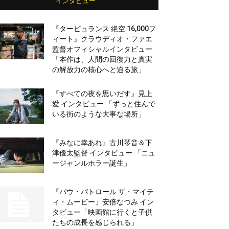
インタビュー
『タービュランス 絶空 16,000フ
ィート』クラウディオ・ファエ
監督オフィシャルインタビュー
「本作は、人間の回復力と真実
の解放力の核心へと迫る旅」
『すべての夜を思いだす』見上
愛 インタビュー 「ずっと住んで
いる街のような大事な場所」
『みなに幸あれ』古川琴音＆下
津優太監督 インタビュー 「ニュ
ージャンルホラー誕生」
『パウ・パトロール ザ・マイテ
ィ・ムービー』安倍なつみ イン
タビュー「映画館に行くと子供
たちの成長を感じられる」