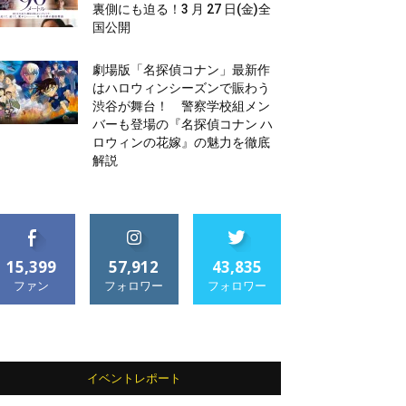
裏側にも迫る！3 月 27 日(金)全
国公開
劇場版「名探偵コナン」最新作
はハロウィンシーズンで賑わう
渋谷が舞台！ 警察学校組メン
バーも登場の『名探偵コナン ハ
ロウィンの花嫁』の魅力を徹底
解説
15,399
57,912
43,835
ファン
フォロワー
フォロワー
イベントレポート