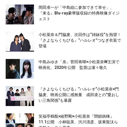
岡田准一が「中島組に参加できて幸せ」、
『来る』Blu-ray豪華版収録の特典映像ダイジ
ェスト
小松菜奈＆門脇麦、次回作は“姉妹役”を熱望！
『さよならくちびる』“ハルレオ”つなぎ衣装で
登場
中島みゆき「糸」菅田将暉×小松菜奈W主演で
映画化、2020年公開 監督は瀬々敬久
『さよならくちびる』”ハルレオ”小松菜奈×門
脇麦、映画公開に感無量 成田凌との”愛おし
い三角関係”も暴露
笑福亭鶴瓶×綾野剛×小松菜奈『閉鎖病棟』
11.1公開 小林聡美、渋川清彦、坂東龍汰ら