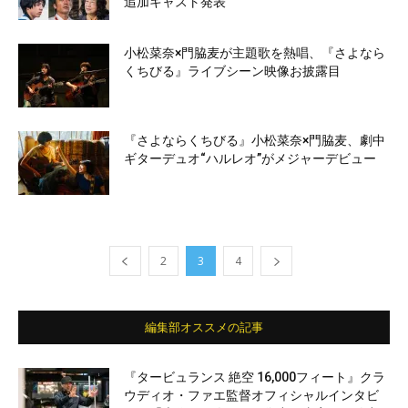
追加キャスト発表
小松菜奈×門脇麦が主題歌を熱唱、『さよなら
くちびる』ライブシーン映像お披露目
『さよならくちびる』小松菜奈×門脇麦、劇中
ギターデュオ“ハルレオ”がメジャーデビュー
2
3
4
編集部オススメの記事
『タービュランス 絶空 16,000フィート』クラ
ウディオ・ファエ監督オフィシャルインタビ