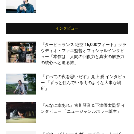
インタビュー
『タービュランス 絶空 16,000フィート』クラ
ウディオ・ファエ監督オフィシャルインタビ
ュー「本作は、人間の回復力と真実の解放力
の核心へと迫る旅」
『すべての夜を思いだす』見上 愛 インタビュ
ー 「ずっと住んでいる街のような大事な場
所」
『みなに幸あれ』古川琴音＆下津優太監督 イ
ンタビュー 「ニュージャンルホラー誕生」