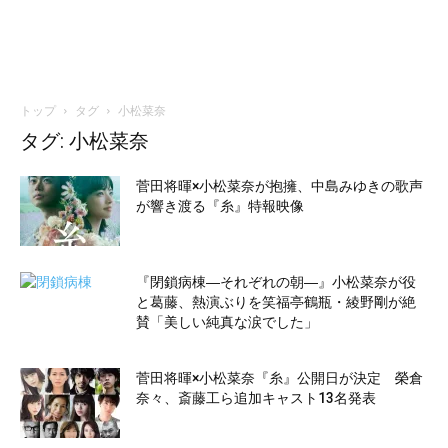
トップ
タグ
小松菜奈
タグ: 小松菜奈
菅田将暉×小松菜奈が抱擁、中島みゆきの歌声
が響き渡る『糸』特報映像
『閉鎖病棟―それぞれの朝―』小松菜奈が役
と葛藤、熱演ぶりを笑福亭鶴瓶・綾野剛が絶
賛「美しい純真な涙でした」
菅田将暉×小松菜奈『糸』公開日が決定 榮倉
奈々、斎藤工ら追加キャスト13名発表