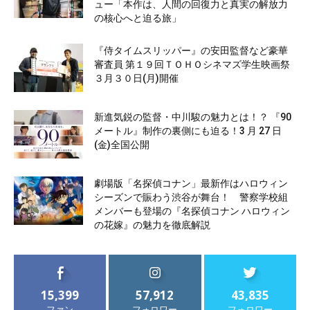
ュー「本作は、人間の回復力と真実の解放力
の核心へと迫る旅」
『侍タイムスリッパー』の安田監督など豪華
審査員 第１９回ＴＯＨＯシネマズ学生映画祭
３月３０日(月)開催
新進気鋭の監督・中川駿の魅力とは！？ 『90
メートル』制作の裏側にも迫る！3 月 27 日
(金)全国公開
劇場版「名探偵コナン」最新作はハロウィン
シーズンで賑わう渋谷が舞台！ 警察学校組
メンバーも登場の『名探偵コナン ハロウィン
の花嫁』の魅力を徹底解説
15,399
57,912
43,835
ファン
フォロワー
フォロワー