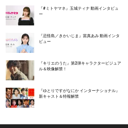
『#ミトヤマネ』玉城ティナ 動画インタビュ
ー
『忌怪島／きかいじま』當真あみ 動画インタ
ビュー
『キリエのうた』第2弾キャラクタービジュア
ル＆映像解禁！
『ゆとりですがなにか インターナショナル』
新キャスト＆特報解禁