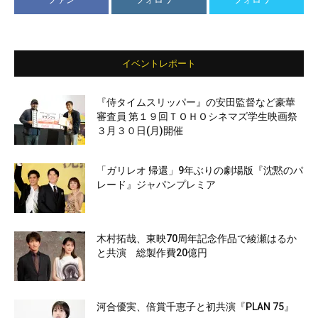
イベントレポート
『侍タイムスリッパー』の安田監督など豪華
審査員 第１９回ＴＯＨＯシネマズ学生映画祭
３月３０日(月)開催
「ガリレオ 帰還」9年ぶりの劇場版『沈黙のパ
レード』ジャパンプレミア
木村拓哉、東映70周年記念作品で綾瀬はるか
と共演 総製作費20億円
河合優実、倍賞千恵子と初共演『PLAN 75』