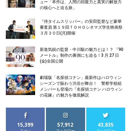
ュー「本作は、人間の回復力と真実の解放力
の核心へと迫る旅」
『侍タイムスリッパー』の安田監督など豪華
審査員 第１９回ＴＯＨＯシネマズ学生映画祭
３月３０日(月)開催
新進気鋭の監督・中川駿の魅力とは！？ 『90
メートル』制作の裏側にも迫る！3 月 27 日
(金)全国公開
劇場版「名探偵コナン」最新作はハロウィン
シーズンで賑わう渋谷が舞台！ 警察学校組
メンバーも登場の『名探偵コナン ハロウィン
の花嫁』の魅力を徹底解説
15,399
57,912
43,835
ファン
フォロワー
フォロワー