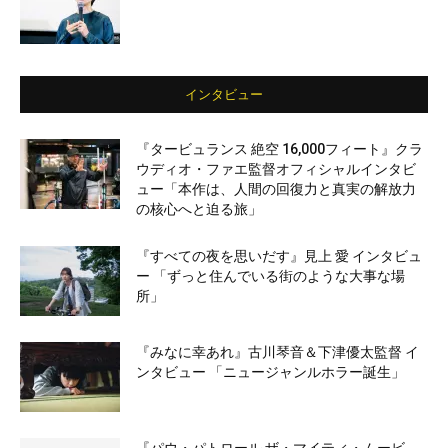
インタビュー
『タービュランス 絶空 16,000フィート』クラ
ウディオ・ファエ監督オフィシャルインタビ
ュー「本作は、人間の回復力と真実の解放力
の核心へと迫る旅」
『すべての夜を思いだす』見上 愛 インタビュ
ー 「ずっと住んでいる街のような大事な場
所」
『みなに幸あれ』古川琴音＆下津優太監督 イ
ンタビュー 「ニュージャンルホラー誕生」