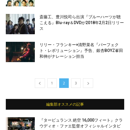
斎藤工、豊川悦司ら出演『ブルーハーツが聴
こえる』Blu-ray＆DVDが2018年2月2日リリー
ス
リリー・フランキー×清野菜名『パーフェク
ト・レボリューション』予告、銀杏BOYZ峯田
和伸がナレーション担当
1
2
3
編集部オススメの記事
『タービュランス 絶空 16,000フィート』クラ
ウディオ・ファエ監督オフィシャルインタビ