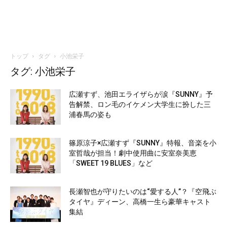
トップ
タグ
小池栄子
タグ: 小池栄子
広瀬すず、池田エライザらが涙『SUNNY』予
告解禁、ロン毛のイケメン大学生に扮した三
浦春馬の姿も
篠原涼子×広瀬すず『SUNNY』特報、音楽を小
室哲哉が担当！劇中使用曲に安室奈美恵
「SWEET 19 BLUES」など
長瀬智也が守りたいのは“愛する人”？『空飛ぶ
タイヤ』ディーン、高橋一生ら豪華キャスト
集結