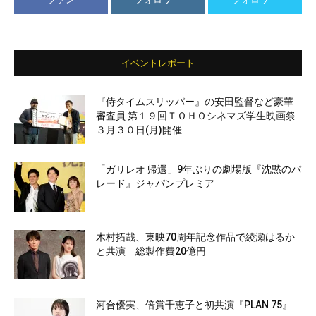
イベントレポート
『侍タイムスリッパー』の安田監督など豪華
審査員 第１９回ＴＯＨＯシネマズ学生映画祭
３月３０日(月)開催
「ガリレオ 帰還」9年ぶりの劇場版『沈黙のパ
レード』ジャパンプレミア
木村拓哉、東映70周年記念作品で綾瀬はるか
と共演 総製作費20億円
河合優実、倍賞千恵子と初共演『PLAN 75』