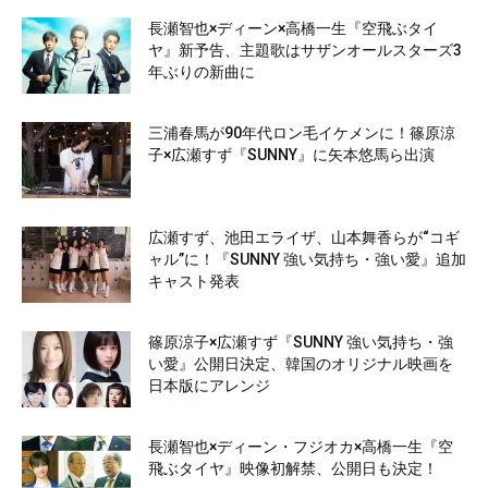
長瀬智也×ディーン×高橋一生『空飛ぶタイ
ヤ』新予告、主題歌はサザンオールスターズ3
年ぶりの新曲に
三浦春馬が90年代ロン毛イケメンに！篠原涼
子×広瀬すず『SUNNY』に矢本悠馬ら出演
広瀬すず、池田エライザ、山本舞香らが“コギ
ャル”に！『SUNNY 強い気持ち・強い愛』追加
キャスト発表
篠原涼子×広瀬すず『SUNNY 強い気持ち・強
い愛』公開日決定、韓国のオリジナル映画を
日本版にアレンジ
長瀬智也×ディーン・フジオカ×高橋一生『空
飛ぶタイヤ』映像初解禁、公開日も決定！