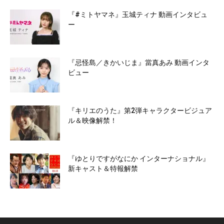
『#ミトヤマネ』玉城ティナ 動画インタビュ
ー
『忌怪島／きかいじま』當真あみ 動画インタ
ビュー
『キリエのうた』第2弾キャラクタービジュア
ル＆映像解禁！
『ゆとりですがなにか インターナショナル』
新キャスト＆特報解禁