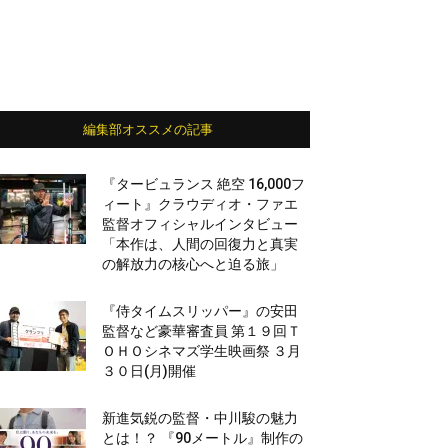
編集部オススメの記事
『タービュランス 絶空 16,000フ
ィート』クラウディオ・ファエ
監督オフィシャルインタビュー
「本作は、人間の回復力と真実
の解放力の核心へと迫る旅」
『侍タイムスリッパー』の安田
監督など豪華審査員 第１９回Ｔ
ＯＨＯシネマズ学生映画祭 ３月
３０日(月)開催
新進気鋭の監督・中川駿の魅力
とは！？ 『90メートル』制作の