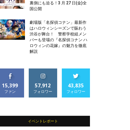
裏側にも迫る！3 月 27 日(金)全
国公開
劇場版「名探偵コナン」最新作
はハロウィンシーズンで賑わう
渋谷が舞台！ 警察学校組メン
バーも登場の『名探偵コナン ハ
ロウィンの花嫁』の魅力を徹底
解説
15,399
57,912
43,835
ファン
フォロワー
フォロワー
イベントレポート