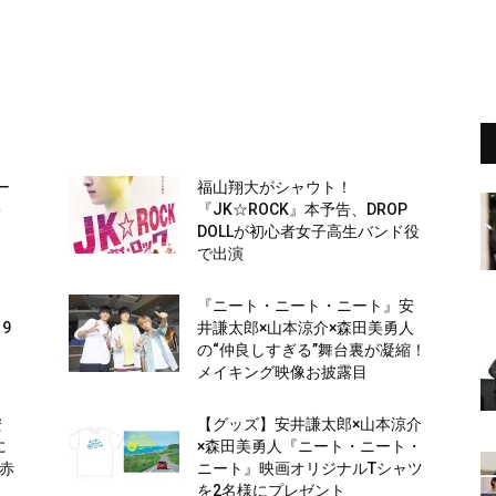
ー
福山翔大がシャウト！
キ
『JK☆ROCK』本予告、DROP
DOLLが初心者女子高生バンド役
で出演
『ニート・ニート・ニート』安
9
井謙太郎×山本涼介×森田美勇人
の“仲良しすぎる”舞台裏が凝縮！
メイキング映像お披露目
安
【グッズ】安井謙太郎×山本涼介
に
×森田美勇人『ニート・ニート・
れ赤
ニート』映画オリジナルTシャツ
を2名様にプレゼント