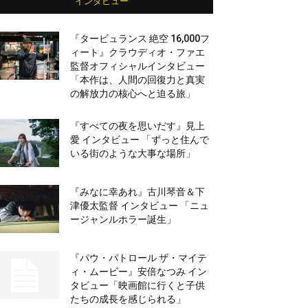
インタビュー
『タービュランス 絶空 16,000フ
ィート』クラウディオ・ファエ
監督オフィシャルインタビュー
「本作は、人間の回復力と真実
の解放力の核心へと迫る旅」
『すべての夜を思いだす』見上
愛 インタビュー 「ずっと住んで
いる街のような大事な場所」
『みなに幸あれ』古川琴音＆下
津優太監督 インタビュー 「ニュ
ージャンルホラー誕生」
『パウ・パトロール ザ・マイテ
ィ・ムービー』安倍なつみ イン
タビュー「映画館に行くと子供
たちの成長を感じられる」