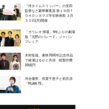
『侍タイムスリッパー』の安田
監督など豪華審査員 第１９回Ｔ
ＯＨＯシネマズ学生映画祭 ３月
３０日(月)開催
「ガリレオ 帰還」9年ぶりの劇場
版『沈黙のパレード』ジャパン
プレミア
木村拓哉、東映70周年記念作品
で綾瀬はるかと共演 総製作費
20億円
河合優実、倍賞千恵子と初共演
『PLAN 75』