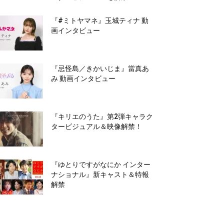
『#ミトヤマネ』玉城ティナ 動
画インタビュー
『忌怪島／きかいじま』當真あ
み 動画インタビュー
『キリエのうた』第2弾キャラク
タービジュアル＆映像解禁！
『ゆとりですがなにか インター
ナショナル』新キャスト＆特報
解禁