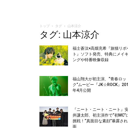
トップ
タグ
山本涼介
タグ: 山本涼介
福士蒼汰×高畑充希『旅猫リポ
ト』ソフト発売、特典にメイ
ングや特番映像収録
福山翔大が初主演、“青春ロッ
ク”ムービー『JK☆ROCK』201
年4月公開
『ニート・ニート・ニート』
井謙太郎、初主演作で“初MC”
挑戦！“真面目な素顔”暴露さ
面