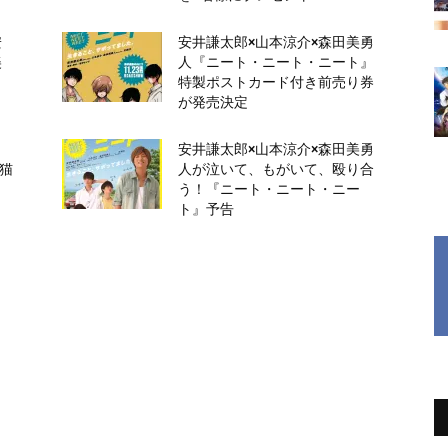
安
安井謙太郎×山本涼介×森田美勇
美
人『ニート・ニート・ニート』
特製ポストカード付き前売り券
が発売決定
安井謙太郎×山本涼介×森田美勇
旅猫
人が泣いて、もがいて、殴り合
う！『ニート・ニート・ニー
ト』予告