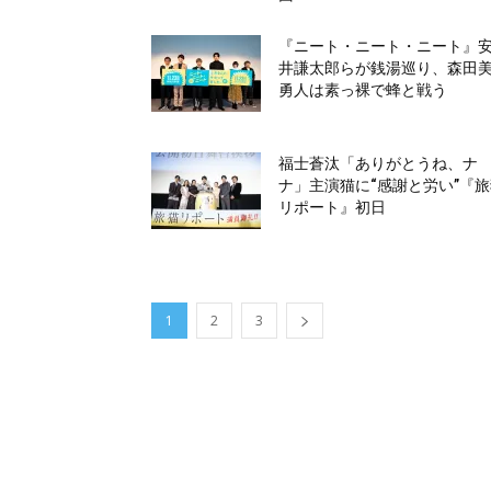
『ニート・ニート・ニート』
井謙太郎らが銭湯巡り、森田
勇人は素っ裸で蜂と戦う
福士蒼汰「ありがとうね、ナ
ナ」主演猫に“感謝と労い”『
リポート』初日
1
2
3