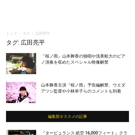
トップ
タグ
広田亮平
タグ: 広田亮平
『桜ノ雨』山本舞香の独唱や浅香航大のピア
ノ演奏を収めたスペシャル映像解禁
山本舞香主演『桜ノ雨』予告編解禁、ウエダ
アツシ監督や小林幸子らのコメントも到着
編集部オススメの記事
『タービュランス 絶空 16,000フィート』クラ