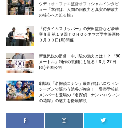
ウディオ・ファエ監督オフィシャルインタビ
ュー「本作は、人間の回復力と真実の解放力
の核心へと迫る旅」
『侍タイムスリッパー』の安田監督など豪華
審査員 第１９回ＴＯＨＯシネマズ学生映画祭
３月３０日(月)開催
新進気鋭の監督・中川駿の魅力とは！？ 『90
メートル』制作の裏側にも迫る！3 月 27 日
(金)全国公開
劇場版「名探偵コナン」最新作はハロウィン
シーズンで賑わう渋谷が舞台！ 警察学校組
メンバーも登場の『名探偵コナン ハロウィン
の花嫁』の魅力を徹底解説