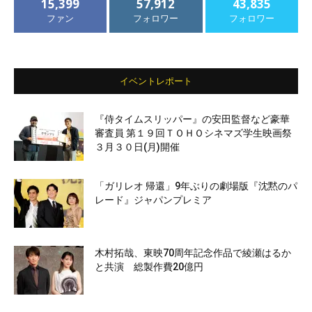
15,399
57,912
43,835
ファン
フォロワー
フォロワー
イベントレポート
『侍タイムスリッパー』の安田監督など豪華
審査員 第１９回ＴＯＨＯシネマズ学生映画祭
３月３０日(月)開催
「ガリレオ 帰還」9年ぶりの劇場版『沈黙のパ
レード』ジャパンプレミア
木村拓哉、東映70周年記念作品で綾瀬はるか
と共演 総製作費20億円