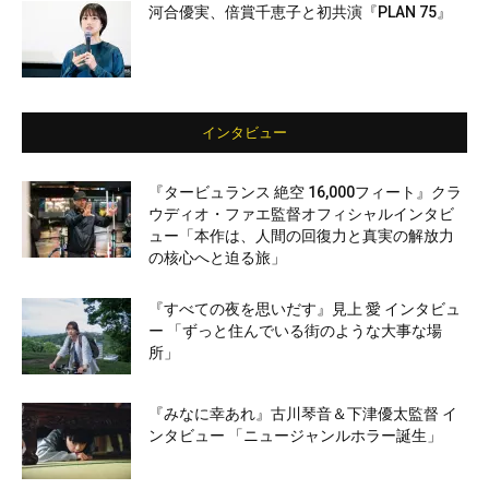
河合優実、倍賞千恵子と初共演『PLAN 75』
インタビュー
『タービュランス 絶空 16,000フィート』クラ
ウディオ・ファエ監督オフィシャルインタビ
ュー「本作は、人間の回復力と真実の解放力
の核心へと迫る旅」
『すべての夜を思いだす』見上 愛 インタビュ
ー 「ずっと住んでいる街のような大事な場
所」
『みなに幸あれ』古川琴音＆下津優太監督 イ
ンタビュー 「ニュージャンルホラー誕生」