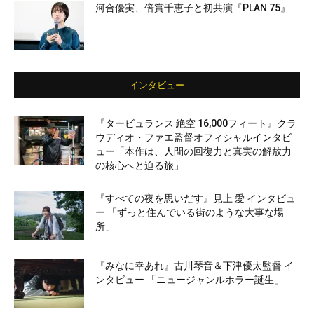
河合優実、倍賞千恵子と初共演『PLAN 75』
インタビュー
『タービュランス 絶空 16,000フィート』クラ
ウディオ・ファエ監督オフィシャルインタビ
ュー「本作は、人間の回復力と真実の解放力
の核心へと迫る旅」
『すべての夜を思いだす』見上 愛 インタビュ
ー 「ずっと住んでいる街のような大事な場
所」
『みなに幸あれ』古川琴音＆下津優太監督 イ
ンタビュー 「ニュージャンルホラー誕生」