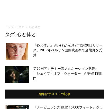
トップ
タグ
心と体と
タグ: 心と体と
『心と体と』Blu-rayが2019年2月20日リリー
ス、2017年ベルリン国際映画祭で金熊賞を受
賞
第90回アカデミー賞ノミネーション発表、
「シェイプ・オブ・ウォーター」が最多13部
門
編集部オススメの記事
『タービュランス 絶空 16,000フィート』クラ