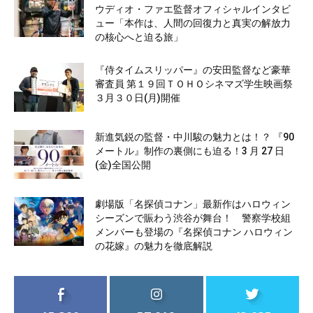
ウディオ・ファエ監督オフィシャルインタビ
ュー「本作は、人間の回復力と真実の解放力
の核心へと迫る旅」
『侍タイムスリッパー』の安田監督など豪華
審査員 第１９回ＴＯＨＯシネマズ学生映画祭
３月３０日(月)開催
新進気鋭の監督・中川駿の魅力とは！？ 『90
メートル』制作の裏側にも迫る！3 月 27 日
(金)全国公開
劇場版「名探偵コナン」最新作はハロウィン
シーズンで賑わう渋谷が舞台！ 警察学校組
メンバーも登場の『名探偵コナン ハロウィン
の花嫁』の魅力を徹底解説