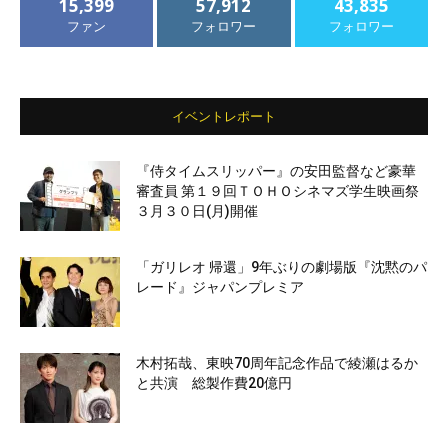
15,399
57,912
43,835
ファン
フォロワー
フォロワー
イベントレポート
『侍タイムスリッパー』の安田監督など豪華
審査員 第１９回ＴＯＨＯシネマズ学生映画祭
３月３０日(月)開催
「ガリレオ 帰還」9年ぶりの劇場版『沈黙のパ
レード』ジャパンプレミア
木村拓哉、東映70周年記念作品で綾瀬はるか
と共演 総製作費20億円