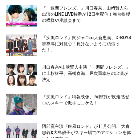
『一週間フレンズ。』川口春奈、山﨑賢人ら
出演のLINE LIVE特番が12日生配信！舞台挨拶
の模様や座談会まで
『疾風ロンド』関ジャニ∞大倉忠義、D-BOYS
志尊淳に対抗心「負けないように頑張っ
た！」
川口春奈×山﨑賢人主演『一週間フレンズ。』
に上杉柊平、高橋春織、戸次重幸らの出演が
決定
『疾風ロンド』特報映像、 阿部寛が疾走感ゼ
ロのスキーで派手にコケる！
阿部寛主演『疾風ロンド』が11月公開、 大倉
忠義&大島優子がスキー場でのアクションを体