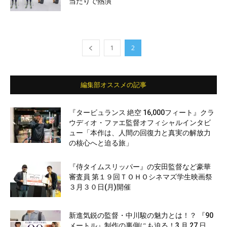
当たりで熱演
1
2
編集部オススメの記事
『タービュランス 絶空 16,000フィート』クラ
ウディオ・ファエ監督オフィシャルインタビ
ュー「本作は、人間の回復力と真実の解放力
の核心へと迫る旅」
『侍タイムスリッパー』の安田監督など豪華
審査員 第１９回ＴＯＨＯシネマズ学生映画祭
３月３０日(月)開催
新進気鋭の監督・中川駿の魅力とは！？ 『90
メートル』制作の裏側にも迫る！3 月 27 日