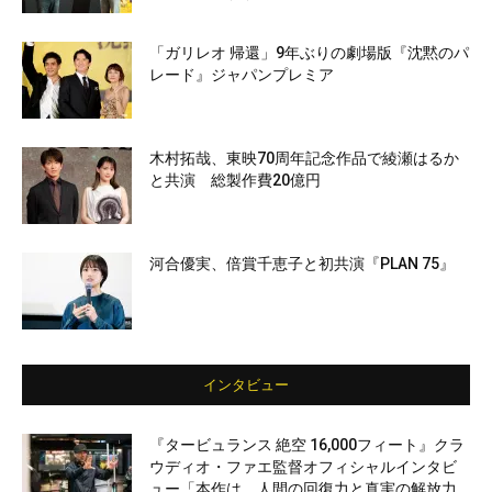
「ガリレオ 帰還」9年ぶりの劇場版『沈黙のパ
レード』ジャパンプレミア
木村拓哉、東映70周年記念作品で綾瀬はるか
と共演 総製作費20億円
河合優実、倍賞千恵子と初共演『PLAN 75』
インタビュー
『タービュランス 絶空 16,000フィート』クラ
ウディオ・ファエ監督オフィシャルインタビ
ュー「本作は、人間の回復力と真実の解放力