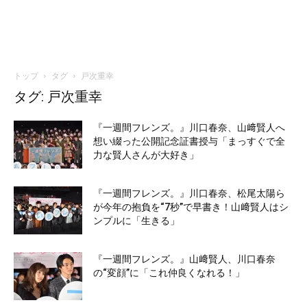
トップ
タグ
戸次重幸
タグ: 戸次重幸
『一週間フレンズ。』川口春奈、山﨑賢人へ
想い綴った公開記念証書授与「まっすぐで全
力な賢人さんが大好き」
『一週間フレンズ。』川口春奈、松尾太陽ら
が今年の抱負を“7秒”で早書き！山﨑賢人はシ
ンプルに「生きる」
『一週間フレンズ。』山﨑賢人、川口春奈
の“変顔”に「これ仲良くなれる！」