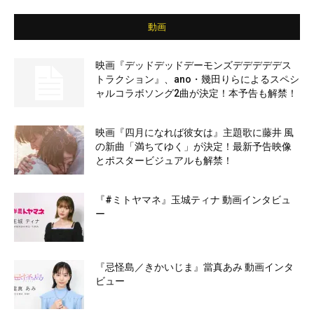
動画
映画『デッドデッドデーモンズデデデデデス
トラクション』、ano・幾田りらによるスペシ
ャルコラボソング2曲が決定！本予告も解禁！
映画『四月になれば彼女は』主題歌に藤井 風
の新曲「満ちてゆく」が決定！最新予告映像
とポスタービジュアルも解禁！
『#ミトヤマネ』玉城ティナ 動画インタビュ
ー
『忌怪島／きかいじま』當真あみ 動画インタ
ビュー