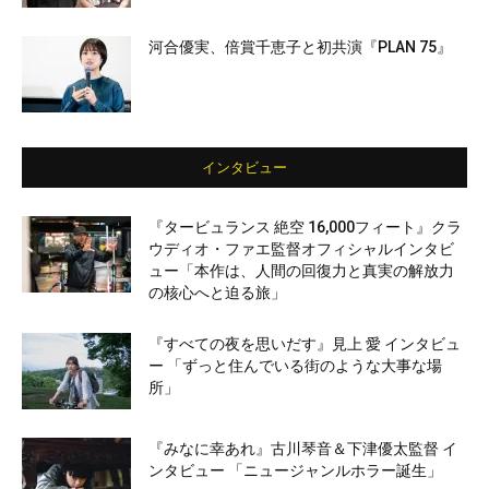
河合優実、倍賞千恵子と初共演『PLAN 75』
インタビュー
『タービュランス 絶空 16,000フィート』クラ
ウディオ・ファエ監督オフィシャルインタビ
ュー「本作は、人間の回復力と真実の解放力
の核心へと迫る旅」
『すべての夜を思いだす』見上 愛 インタビュ
ー 「ずっと住んでいる街のような大事な場
所」
『みなに幸あれ』古川琴音＆下津優太監督 イ
ンタビュー 「ニュージャンルホラー誕生」