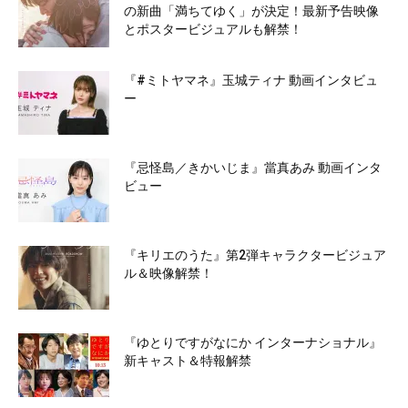
の新曲「満ちてゆく」が決定！最新予告映像
とポスタービジュアルも解禁！
『#ミトヤマネ』玉城ティナ 動画インタビュ
ー
『忌怪島／きかいじま』當真あみ 動画インタ
ビュー
『キリエのうた』第2弾キャラクタービジュア
ル＆映像解禁！
『ゆとりですがなにか インターナショナル』
新キャスト＆特報解禁