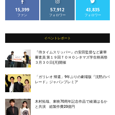
15,399
57,912
43,835
ファン
フォロワー
フォロワー
イベントレポート
『侍タイムスリッパー』の安田監督など豪華
審査員 第１９回ＴＯＨＯシネマズ学生映画祭
３月３０日(月)開催
「ガリレオ 帰還」9年ぶりの劇場版『沈黙のパ
レード』ジャパンプレミア
木村拓哉、東映70周年記念作品で綾瀬はるか
と共演 総製作費20億円