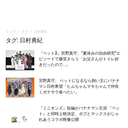
トップ
タグ
日村勇紀
タグ: 日村勇紀
『ペット2』宮野真守、“夏休みの自由研究”エ
ピソードで爆笑さらう「お父さんがトイレ好
きだったので…」
宮野真守、 ペットになるなら飼い主にバナナ
マン日村希望「ヒムちゃんマモちゃんで仲良
くポテサラ食べたい」
『ミニオンズ』短編がバナナマン主演 『ペッ
ト』と同時上映決定、ボブとマックスがじゃ
れあうコラボ映像公開