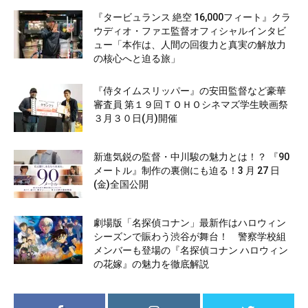
『タービュランス 絶空 16,000フィート』クラ
ウディオ・ファエ監督オフィシャルインタビ
ュー「本作は、人間の回復力と真実の解放力
の核心へと迫る旅」
『侍タイムスリッパー』の安田監督など豪華
審査員 第１９回ＴＯＨＯシネマズ学生映画祭
３月３０日(月)開催
新進気鋭の監督・中川駿の魅力とは！？ 『90
メートル』制作の裏側にも迫る！3 月 27 日
(金)全国公開
劇場版「名探偵コナン」最新作はハロウィン
シーズンで賑わう渋谷が舞台！ 警察学校組
メンバーも登場の『名探偵コナン ハロウィン
の花嫁』の魅力を徹底解説