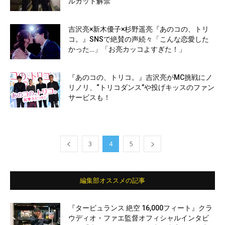
ルカット解禁
吉沢亮×新木優子×杉野遥亮『あのコの、トリ
コ。』SNSで絶賛の声続々「こんな恋愛した
かった…」「お亮カッコよすぎた！」
『あのコの、トリコ。』吉沢亮がMC挑戦にノ
リノリ、“トリコダンス”や投げキッスのファン
サービスも！
3
4
5
編集部オススメの記事
『タービュランス 絶空 16,000フィート』クラ
ウディオ・ファエ監督オフィシャルインタビ