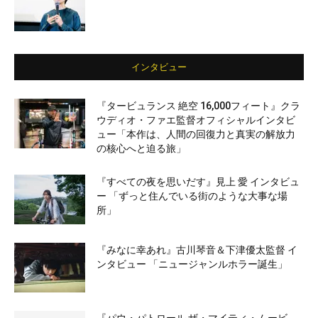
インタビュー
『タービュランス 絶空 16,000フィート』クラ
ウディオ・ファエ監督オフィシャルインタビ
ュー「本作は、人間の回復力と真実の解放力
の核心へと迫る旅」
『すべての夜を思いだす』見上 愛 インタビュ
ー 「ずっと住んでいる街のような大事な場
所」
『みなに幸あれ』古川琴音＆下津優太監督 イ
ンタビュー 「ニュージャンルホラー誕生」