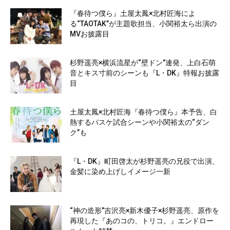
『春待つ僕ら』土屋太鳳×北村匠海によ
る“TAOTAK”が主題歌担当、小関裕太ら出演の
MVお披露目
杉野遥亮×横浜流星が“壁ドン”連発、上白石萌
音とキス寸前のシーンも『L・DK』特報お披露
目
土屋太鳳×北村匠海『春待つ僕ら』本予告、白
熱するバスケ試合シーンや小関裕太の“ダン
ク”も
『L・DK』町田啓太が杉野遥亮の兄役で出演、
金髪に染め上げしイメージ一新
“神の造形”吉沢亮×新木優子×杉野遥亮、原作を
再現した『あのコの、トリコ。』エンドロー