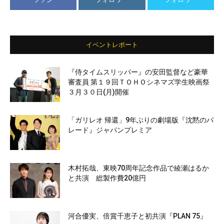
イベントレポート
『侍タイムスリッパー』の安田監督など豪華
審査員 第１９回ＴＯＨＯシネマズ学生映画祭
３月３０日(月)開催
「ガリレオ 帰還」9年ぶりの劇場版『沈黙のパ
レード』ジャパンプレミア
木村拓哉、東映70周年記念作品で綾瀬はるか
と共演 総製作費20億円
河合優実、倍賞千恵子と初共演『PLAN 75』