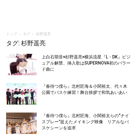
トップ
タグ
杉野遥亮
タグ: 杉野遥亮
上白石萌音×杉野遥亮×横浜流星『L・DK』ビジ
ュアル解禁、挿入歌はSUPERNOVA初のバラー
ド曲に
『春待つ僕ら』北村匠海＆小関裕太、代々木
公園でバスケ練習！舞台挨拶で和気あいあい
『春待つ僕ら』北村匠海、小関裕太らの“ナイ
スプレー”捉えたメイキング映像 リアルなバ
スケシーンを追求