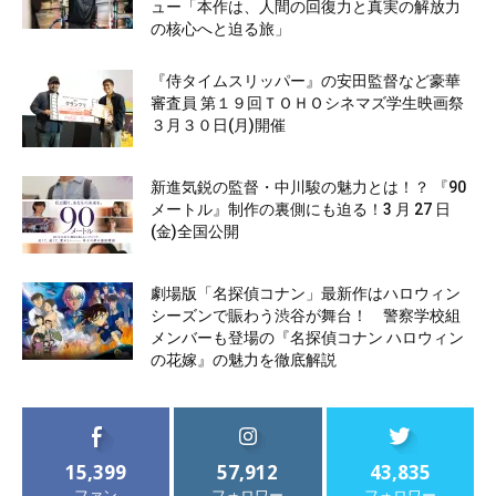
ュー「本作は、人間の回復力と真実の解放力
の核心へと迫る旅」
『侍タイムスリッパー』の安田監督など豪華
審査員 第１９回ＴＯＨＯシネマズ学生映画祭
３月３０日(月)開催
新進気鋭の監督・中川駿の魅力とは！？ 『90
メートル』制作の裏側にも迫る！3 月 27 日
(金)全国公開
劇場版「名探偵コナン」最新作はハロウィン
シーズンで賑わう渋谷が舞台！ 警察学校組
メンバーも登場の『名探偵コナン ハロウィン
の花嫁』の魅力を徹底解説
15,399
57,912
43,835
ファン
フォロワー
フォロワー