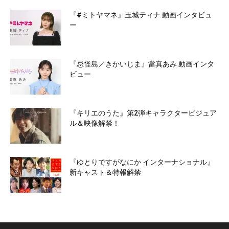
『#ミトヤマネ』玉城ティナ 動画インタビュ
ー
『忌怪島／きかいじま』當真あみ 動画インタ
ビュー
『キリエのうた』第2弾キャラクタービジュア
ル＆映像解禁！
『ゆとりですがなにか インターナショナル』
新キャスト＆特報解禁