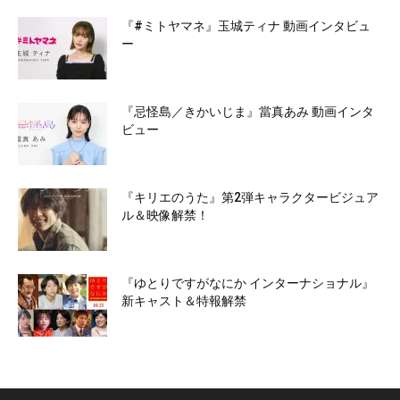
『#ミトヤマネ』玉城ティナ 動画インタビュ
ー
『忌怪島／きかいじま』當真あみ 動画インタ
ビュー
『キリエのうた』第2弾キャラクタービジュア
ル＆映像解禁！
『ゆとりですがなにか インターナショナル』
新キャスト＆特報解禁