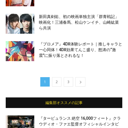
新田真剣佑、初の映画単独主演「群青戦記」
映画化！三浦春馬、松山ケンイチ、山崎紘菜
ら共演
『プロメア』4DX体験レポート｜推しキャラと
一心同体！4DX効果てんこ盛り、怒涛の“激
震”に振り落とされるな！
1
2
3
編集部オススメの記事
『タービュランス 絶空 16,000フィート』クラ
ウディオ・ファエ監督オフィシャルインタビ