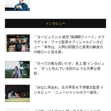
インタビュー
『タービュランス 絶空 16,000フィート』クラ
ウディオ・ファエ監督オフィシャルインタビ
ュー「本作は、人間の回復力と真実の解放力
の核心へと迫る旅」
『すべての夜を思いだす』見上 愛 インタビュ
ー 「ずっと住んでいる街のような大事な場
所」
『みなに幸あれ』古川琴音＆下津優太監督 イ
ンタビュー 「ニュージャンルホラー誕生」