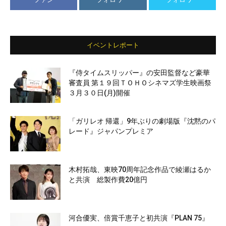
イベントレポート
『侍タイムスリッパー』の安田監督など豪華
審査員 第１９回ＴＯＨＯシネマズ学生映画祭
３月３０日(月)開催
「ガリレオ 帰還」9年ぶりの劇場版『沈黙のパ
レード』ジャパンプレミア
木村拓哉、東映70周年記念作品で綾瀬はるか
と共演 総製作費20億円
河合優実、倍賞千恵子と初共演『PLAN 75』