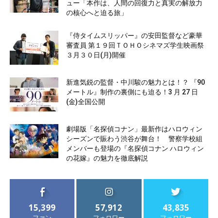
ュー「本作は、人間の回復力と真実の解放力
の核心へと迫る旅」
『侍タイムスリッパー』の安田監督など豪華
審査員 第１９回ＴＯＨＯシネマズ学生映画祭
３月３０日(月)開催
新進気鋭の監督・中川駿の魅力とは！？ 『90
メートル』制作の裏側にも迫る！3 月 27 日
(金)全国公開
劇場版「名探偵コナン」最新作はハロウィン
シーズンで賑わう渋谷が舞台！ 警察学校組
メンバーも登場の『名探偵コナン ハロウィン
の花嫁』の魅力を徹底解説
15,399
57,912
43,835
ファン
フォロワー
フォロワー