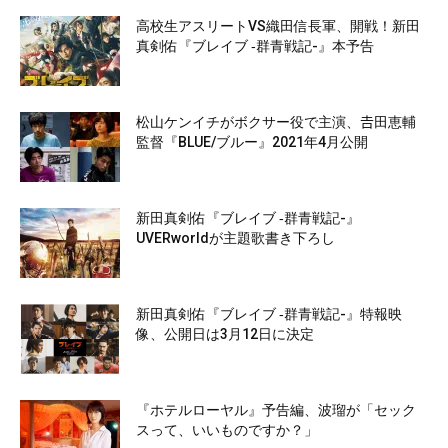
高校生アスリートVS織田信長軍、開戦！新田
真剣佑『ブレイブ ‐群青戦記-』本予告
松山ケンイチがボクサー役で主演、𠮷田恵輔
監督『BLUE/ブルー』2021年4月公開
新田真剣佑『ブレイブ ‐群青戦記-』
UVERworldが主題歌書き下ろし
新田真剣佑『ブレイブ ‐群青戦記-』特報映
像、公開日は3月12日に決定
『ホテルローヤル』予告編、波瑠が「セック
スって、いいものですか？」