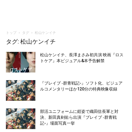
トップ
タグ
松山ケンイチ
タグ: 松山ケンイチ
松山ケンイチ、長澤まさみ初共演 映画『ロス
トケア』本ビジュアル&本予告解禁
『ブレイブ ‐群青戦記-』ソフト化、ビジュア
ルコメンタリーほか120分の特典映像収録
部活ユニフォームに鎧姿で織田信長軍と対
決、新田真剣佑ら出演『ブレイブ ‐群青戦
記-』場面写真一挙