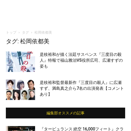
トップ
タグ
松岡依都美
タグ: 松岡依都美
是枝裕和が描く法廷サスペンス『三度目の殺
人』特報で福山雅治VS役所広司、広瀬すずの
姿も
是枝裕和監督最新作『三度目の殺人』に広瀬
すず、満島真之介ら7名の出演発表【コメント
あり】
編集部オススメの記事
『タービュランス 絶空 16,000フィート』クラ