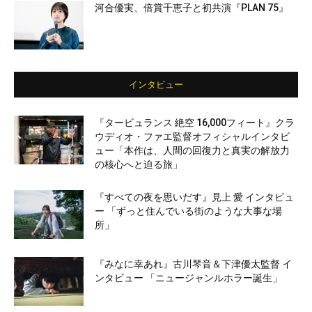
河合優実、倍賞千恵子と初共演『PLAN 75』
インタビュー
『タービュランス 絶空 16,000フィート』クラ
ウディオ・ファエ監督オフィシャルインタビ
ュー「本作は、人間の回復力と真実の解放力
の核心へと迫る旅」
『すべての夜を思いだす』見上 愛 インタビュ
ー 「ずっと住んでいる街のような大事な場
所」
『みなに幸あれ』古川琴音＆下津優太監督 イ
ンタビュー 「ニュージャンルホラー誕生」