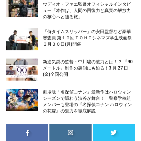
ウディオ・ファエ監督オフィシャルインタビ
ュー「本作は、人間の回復力と真実の解放力
の核心へと迫る旅」
『侍タイムスリッパー』の安田監督など豪華
審査員 第１９回ＴＯＨＯシネマズ学生映画祭
３月３０日(月)開催
新進気鋭の監督・中川駿の魅力とは！？ 『90
メートル』制作の裏側にも迫る！3 月 27 日
(金)全国公開
劇場版「名探偵コナン」最新作はハロウィン
シーズンで賑わう渋谷が舞台！ 警察学校組
メンバーも登場の『名探偵コナン ハロウィン
の花嫁』の魅力を徹底解説