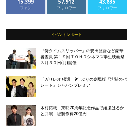
15,399
57,912
43,835
ファン
フォロワー
フォロワー
イベントレポート
『侍タイムスリッパー』の安田監督など豪華
審査員 第１９回ＴＯＨＯシネマズ学生映画祭
３月３０日(月)開催
「ガリレオ 帰還」9年ぶりの劇場版『沈黙のパ
レード』ジャパンプレミア
木村拓哉、東映70周年記念作品で綾瀬はるか
と共演 総製作費20億円