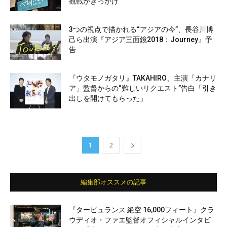
観戦がきっかけ
3つの視点で描かれる“アジアの今”、長谷川博
己ら出演『アジア三面鏡2018：Journey』予
告
『ウタモノガタリ』TAKAHIRO、主演「カナリ
ア」監督からの“難しいリクエスト”告白「引き
出しを開けてもらった」
1
2
編集部オススメの記事
『タービュランス 絶空 16,000フィート』クラ
ウディオ・ファエ監督オフィシャルインタビ