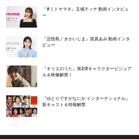
『#ミトヤマネ』玉城ティナ 動画インタビュ
ー
『忌怪島／きかいじま』當真あみ 動画インタ
ビュー
『キリエのうた』第2弾キャラクタービジュア
ル＆映像解禁！
『ゆとりですがなにか インターナショナル』
新キャスト＆特報解禁