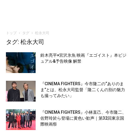
トップ
タグ
松永大司
タグ: 松永大司
鈴木亮平×宮沢氷魚 映画『エゴイスト』本ビジ
ュアル&予告映像 解禁
『CINEMA FIGHTERS』今市隆二の“ありのま
ま”とは、松永大司監督「隆二くんの別の魅力
も撮ってみたい」
『CINEMA FIGHTERS』小林直己、今市隆二、
佐野玲於ら登場に黄色い歓声｜第32回東京国
際映画祭