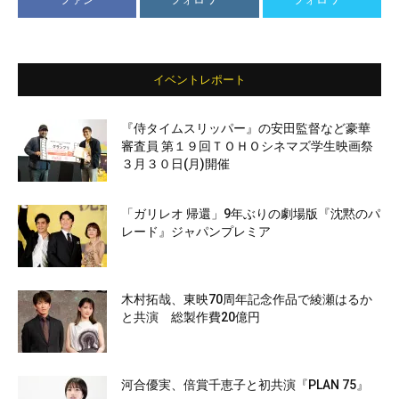
イベントレポート
『侍タイムスリッパー』の安田監督など豪華
審査員 第１９回ＴＯＨＯシネマズ学生映画祭
３月３０日(月)開催
「ガリレオ 帰還」9年ぶりの劇場版『沈黙のパ
レード』ジャパンプレミア
木村拓哉、東映70周年記念作品で綾瀬はるか
と共演 総製作費20億円
河合優実、倍賞千恵子と初共演『PLAN 75』