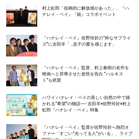
村上虹郎「役柄的に解放感があった」、『ハ
ナレイ・ベイ』『銃』コラボイベント
『ハナレイ・ベイ』佐野玲於の“粋なサプライ
ズ”に吉田羊「…息子の愛を感じます」
『ハナレイ・ベイ』監督、村上春樹の名作を
映画へと昇華させた覚悟を告白 “ハルキス
ト”も絶賛
ハワイ ハナレイ・ベイの美しい自然の中で描
かれる“希望”の物語── 吉田羊×佐野玲於×村上
虹郎『ハナレイ・ベイ』特集
『ハナレイ・ベイ』監督が佐野玲於へ熱烈オ
ファー「すごい“光ってる人”がいる」、ライブ