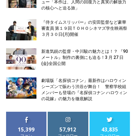
ュー「本作は、人間の回復力と真実の解放力
の核心へと迫る旅」
『侍タイムスリッパー』の安田監督など豪華
審査員 第１９回ＴＯＨＯシネマズ学生映画祭
３月３０日(月)開催
新進気鋭の監督・中川駿の魅力とは！？ 『90
メートル』制作の裏側にも迫る！3 月 27 日
(金)全国公開
劇場版「名探偵コナン」最新作はハロウィン
シーズンで賑わう渋谷が舞台！ 警察学校組
メンバーも登場の『名探偵コナン ハロウィン
の花嫁』の魅力を徹底解説
15,399
57,912
43,835
ファン
フォロワー
フォロワー