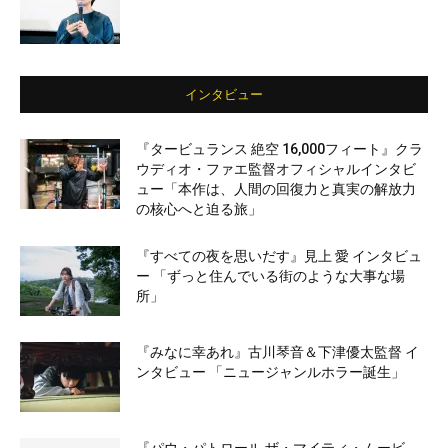
インタビュー
『タービュランス 絶空 16,000フィート』クラ
ウディオ・ファエ監督オフィシャルインタビ
ュー「本作は、人間の回復力と真実の解放力
の核心へと迫る旅」
『すべての夜を思いだす』見上 愛 インタビュ
ー 「ずっと住んでいる街のような大事な場
所」
『みなに幸あれ』古川琴音＆下津優太監督 イ
ンタビュー 「ニュージャンルホラー誕生」