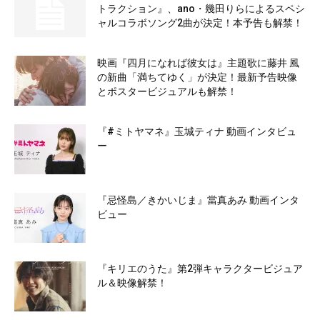
トラクション』、ano・幾田りらによるスペシ
ャルコラボソング2曲が決定！本予告も解禁！
映画『四月になれば彼女は』主題歌に藤井 風
の新曲「満ちてゆく」が決定！最新予告映像
とポスタービジュアルも解禁！
『#ミトヤマネ』玉城ティナ 動画インタビュ
ー
『忌怪島／きかいじま』當真あみ 動画インタ
ビュー
『キリエのうた』第2弾キャラクタービジュア
ル＆映像解禁！