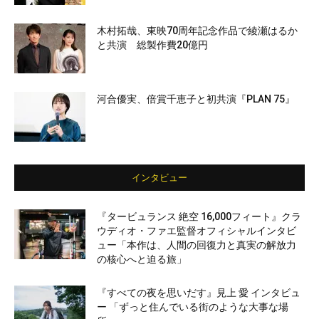
木村拓哉、東映70周年記念作品で綾瀬はるか
と共演 総製作費20億円
河合優実、倍賞千恵子と初共演『PLAN 75』
インタビュー
『タービュランス 絶空 16,000フィート』クラ
ウディオ・ファエ監督オフィシャルインタビ
ュー「本作は、人間の回復力と真実の解放力
の核心へと迫る旅」
『すべての夜を思いだす』見上 愛 インタビュ
ー 「ずっと住んでいる街のような大事な場