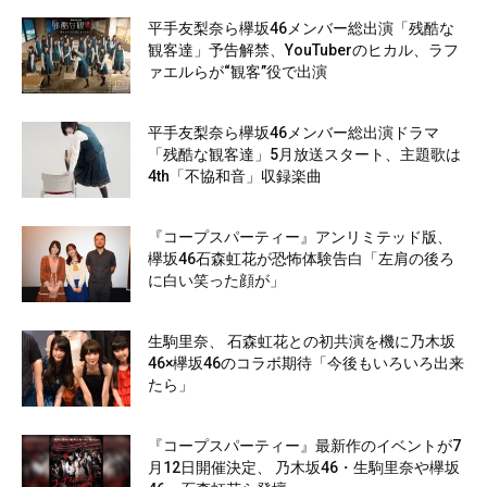
平手友梨奈ら欅坂46メンバー総出演「残酷な
観客達」予告解禁、YouTuberのヒカル、ラフ
ァエルらが“観客”役で出演
平手友梨奈ら欅坂46メンバー総出演ドラマ
「残酷な観客達」5月放送スタート、主題歌は
4th「不協和音」収録楽曲
『コープスパーティー』アンリミテッド版、
欅坂46石森虹花が恐怖体験告白「左肩の後ろ
に白い笑った顔が」
生駒里奈、 石森虹花との初共演を機に乃木坂
46×欅坂46のコラボ期待「今後もいろいろ出来
たら」
『コープスパーティー』最新作のイベントが7
月12日開催決定、 乃木坂46・生駒里奈や欅坂