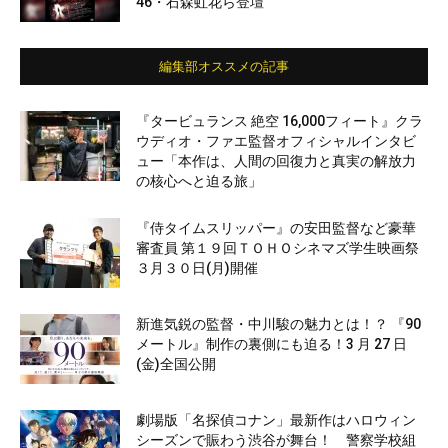
46・石森虹花ら登壇
編集部オススメの記事
『タービュランス 絶空 16,000フィート』クラ
ウディオ・ファエ監督オフィシャルインタビ
ュー「本作は、人間の回復力と真実の解放力
の核心へと迫る旅」
『侍タイムスリッパー』の安田監督など豪華
審査員 第１９回ＴＯＨＯシネマズ学生映画祭
３月３０日(月)開催
新進気鋭の監督・中川駿の魅力とは！？ 『90
メートル』制作の裏側にも迫る！3 月 27 日
(金)全国公開
劇場版「名探偵コナン」最新作はハロウィン
シーズンで賑わう渋谷が舞台！ 警察学校組