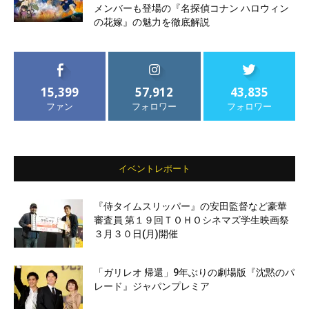
メンバーも登場の『名探偵コナン ハロウィン
の花嫁』の魅力を徹底解説
15,399
57,912
43,835
ファン
フォロワー
フォロワー
イベントレポート
『侍タイムスリッパー』の安田監督など豪華
審査員 第１９回ＴＯＨＯシネマズ学生映画祭
３月３０日(月)開催
「ガリレオ 帰還」9年ぶりの劇場版『沈黙のパ
レード』ジャパンプレミア