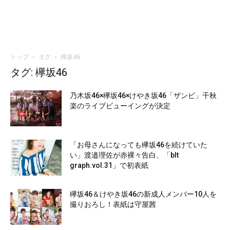
トップ
タグ
欅坂46
タグ: 欅坂46
乃木坂46×欅坂46×けやき坂46「ザンビ」千秋
楽のライブビューイングが決定
「お母さんになっても欅坂46を続けていた
い」渡邉理佐が赤裸々告白、「blt
graph.vol.31」で初表紙
欅坂46＆けやき坂46の新成人メンバー10人を
撮りおろし！表紙は守屋茜